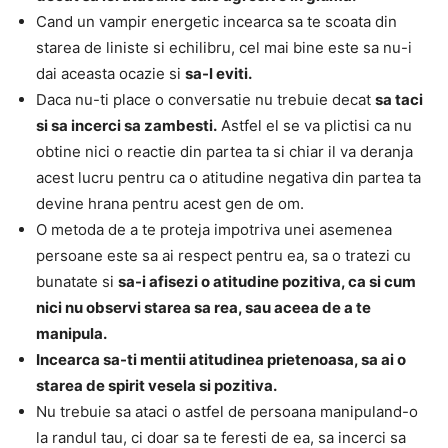
Cand un vampir energetic incearca sa te scoata din
starea de liniste si echilibru, cel mai bine este sa nu-i
dai aceasta ocazie si
sa-l eviti.
Daca nu-ti place o conversatie nu trebuie decat
sa taci
si sa incerci sa zambesti.
Astfel el se va plictisi ca nu
obtine nici o reactie din partea ta si chiar il va deranja
acest lucru pentru ca o atitudine negativa din partea ta
devine hrana pentru acest gen de om.
O metoda de a te proteja impotriva unei asemenea
persoane este sa ai respect pentru ea, sa o tratezi cu
bunatate si
sa-i afisezi o atitudine pozitiva, ca si cum
nici nu observi starea sa rea, sau aceea de a te
manipula.
Incearca sa-ti mentii atitudinea prietenoasa, sa ai o
starea de spirit vesela si pozitiva.
Nu trebuie sa ataci o astfel de persoana manipuland-o
la randul tau, ci doar sa te feresti de ea, sa incerci sa