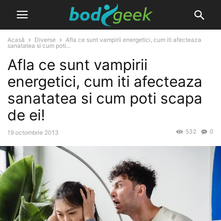
Acasă
Diverse
Afla ce sunt vampirii energetici, cum iti afecteaza
sanatatea si cum poti...
Afla ce sunt vampirii
energetici, cum iti afecteaza
sanatatea si cum poti scapa
de ei!
532
0
19 octombrie 2013