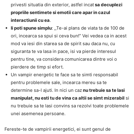
privesti situatia din exterior, astfel incat
sa decuplezi
propriile sentimete si emotii care apar in cazul
interactiunii cu ea
.
Ii poti spune simplu
: ,,Te-ai plans de viata ta de 100 de
ori, incearca sa spui si ceva bun!” Vei vedea ca in acest
mod va iesi din starea sa de spirit sau daca nu, cu
siguranta te va lasa in pace, isi va pierde interesul
pentru tine, va considera comunicarea dintre voi o
pierdere de timp si efort.
Un vampir energetic te face sa te simti responsabil
pentru problemele sale, incearca mereu sa te
determine sa-l ajuti. In nici un caz
nu trebuie sa te lasi
manipulat, nu esti tu de vina ca altii se simt mizerabil
si
nu trebuie sa te lasi convins sa rezolvi toate problemele
unei asemenea persoane.
Fereste-te de vampirii energetici, ei sunt genul de