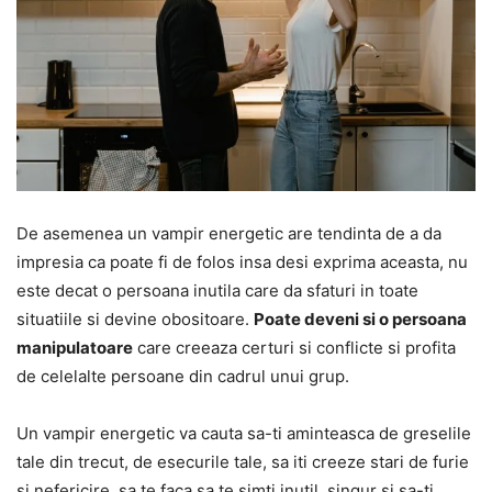
De asemenea un vampir energetic are tendinta de a da
impresia ca poate fi de folos insa desi exprima aceasta, nu
este decat o persoana inutila care da sfaturi in toate
situatiile si devine obositoare.
Poate deveni si o persoana
manipulatoare
care creeaza certuri si conflicte si profita
de celelalte persoane din cadrul unui grup.
Un vampir energetic va cauta sa-ti aminteasca de greselile
tale din trecut, de esecurile tale, sa iti creeze stari de furie
si nefericire, sa te faca sa te simti inutil, singur si sa-ti