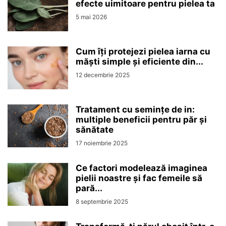
efecte uimitoare pentru pielea ta
5 mai 2026
Cum îți protejezi pielea iarna cu
măști simple și eficiente din...
12 decembrie 2025
Tratament cu semințe de in:
multiple beneficii pentru păr și
sănătate
17 noiembrie 2025
Ce factori modelează imaginea
pielii noastre și fac femeile să
pară...
8 septembrie 2025