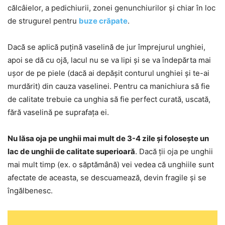
călcâielor, a pedichiurii, zonei genunchiurilor și chiar în loc
de strugurel pentru
buze crăpate
.
Dacă se aplică puțină vaselină de jur împrejurul unghiei,
apoi se dă cu ojă, lacul nu se va lipi și se va îndepărta mai
ușor de pe piele (dacă ai depășit conturul unghiei și te-ai
murdărit) din cauza vaselinei. Pentru ca manichiura să fie
de calitate trebuie ca unghia să fie perfect curată, uscată,
fără vaselină pe suprafața ei.
Nu lăsa oja pe unghii mai mult de 3-4 zile și folosește un
lac de unghii de calitate superioară
. Dacă ții oja pe unghii
mai mult timp (ex. o săptămână) vei vedea că unghiile sunt
afectate de aceasta, se descuamează, devin fragile și se
îngălbenesc.