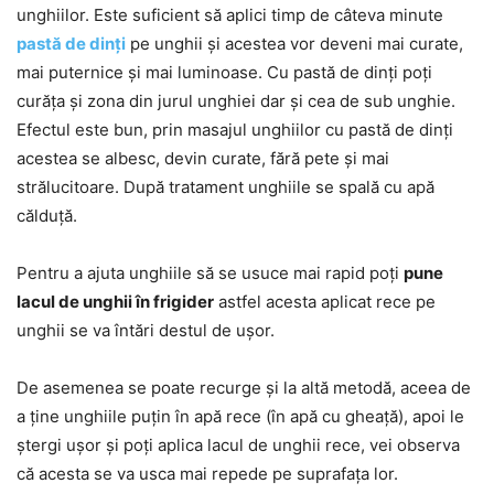
unghiilor. Este suficient să aplici timp de câteva minute
pastă de dinți
pe unghii și acestea vor deveni mai curate,
mai puternice și mai luminoase. Cu pastă de dinți poți
curăța și zona din jurul unghiei dar și cea de sub unghie.
Efectul este bun, prin masajul unghiilor cu pastă de dinți
acestea se albesc, devin curate, fără pete și mai
strălucitoare. După tratament unghiile se spală cu apă
călduță.
Pentru a ajuta unghiile să se usuce mai rapid poți
pune
lacul de unghii în frigider
astfel acesta aplicat rece pe
unghii se va întări destul de ușor.
De asemenea se poate recurge și la altă metodă, aceea de
a ține unghiile puțin în apă rece (în apă cu gheață), apoi le
ștergi ușor și poți aplica lacul de unghii rece, vei observa
că acesta se va usca mai repede pe suprafața lor.