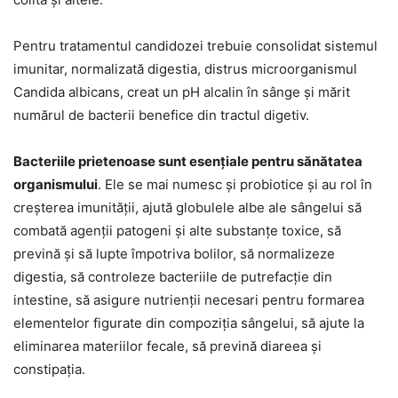
Pentru tratamentul candidozei trebuie consolidat sistemul
imunitar, normalizată digestia, distrus microorganismul
Candida albicans, creat un pH alcalin în sânge și mărit
numărul de bacterii benefice din tractul digetiv.
Bacteriile prietenoase sunt esențiale pentru sănătatea
organismului
. Ele se mai numesc și probiotice și au rol în
creșterea imunității, ajută globulele albe ale sângelui să
combată agenții patogeni și alte substanțe toxice, să
prevină și să lupte împotriva bolilor, să normalizeze
digestia, să controleze bacteriile de putrefacție din
intestine, să asigure nutrienții necesari pentru formarea
elementelor figurate din compoziția sângelui, să ajute la
eliminarea materiilor fecale, să prevină diareea și
constipația.