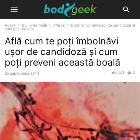
Acasă
Boli & Remedii
Află cum te poți îmbolnăvi ușor de candidoză și
cum poți preveni...
Află cum te poți îmbolnăvi
ușor de candidoză și cum
poți preveni această boală
441
0
25 septembrie 2014