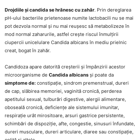
Drojdiile și candida se hrănesc cu zahăr
. Prin dereglarea
pH-ului bacteriile prietenoase numite lactobacili nu se mai
pot dezvola normal și nu mai reușesc să metabolizeze în
mod normal zaharurile, astfel crește riscul înmulțirii
ciupercii unicelulare Candida albicans în mediu prielnic
creat, bogat în zahăr.
Candidoza apare datorită creșterii și împânzirii acestor
microorganisme de
Candida albicans
și poate da
simptome de:
constipație, sindrom premenstrual, dureri
de cap, slăbirea memoriei, vaginită cronică, perderea
apetitului sexual, tulburări digestive, alergii alimentare,
oboseală cronică, deficiențe ale sistemului imunitar,
respirație urât mirositoare, arsuri gastrice persistente,
schimbări de dispoziție, afte, congestie, sinusuri înfundate,
dureri musculare, dureri articulare, diaree sau constipație,
colită și altele.