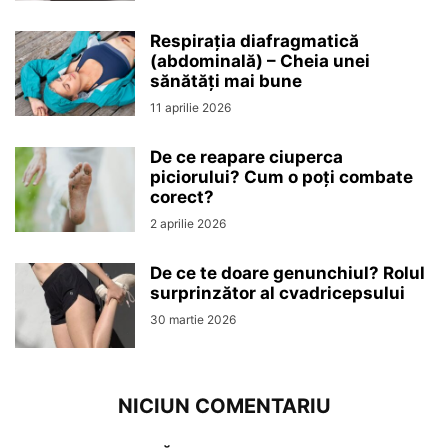
Respirația diafragmatică
(abdominală) – Cheia unei
sănătăți mai bune
11 aprilie 2026
De ce reapare ciuperca
piciorului? Cum o poți combate
corect?
2 aprilie 2026
De ce te doare genunchiul? Rolul
surprinzător al cvadricepsului
30 martie 2026
NICIUN COMENTARIU