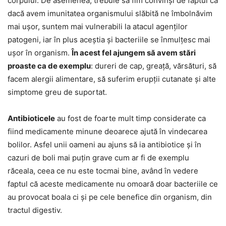
corpului. De asemenea, trebuie să fim convinși de faptul că
dacă avem imunitatea organismului slăbită ne îmbolnăvim
mai ușor, suntem mai vulnerabili la atacul agenților
patogeni, iar în plus aceștia și bacteriile se înmulțesc mai
ușor în organism.
În acest fel ajungem să avem stări
proaste ca de exemplu
: dureri de cap, greață, vărsături, să
facem alergii alimentare, să suferim erupții cutanate și alte
simptome greu de suportat.
Antibioticele
au fost de foarte mult timp considerate ca
fiind medicamente minune deoarece ajută în vindecarea
bolilor. Asfel unii oameni au ajuns să ia antibiotice și în
cazuri de boli mai puțin grave cum ar fi de exemplu
răceala, ceea ce nu este tocmai bine, având în vedere
faptul că aceste medicamente nu omoară doar bacteriile ce
au provocat boala ci și pe cele benefice din organism, din
tractul digestiv.