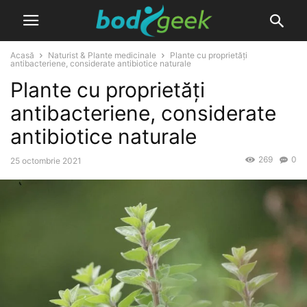
Acasă
Naturist & Plante medicinale
Plante cu proprietăți
antibacteriene, considerate antibiotice naturale
Plante cu proprietăți
antibacteriene, considerate
antibiotice naturale
269
0
25 octombrie 2021