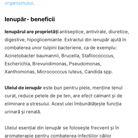
organismului
.
Ienupăr- beneficii
Ienupărul are proprietăți
antiseptice, antivirale, diuretice,
digestive, hipoglicemiante. Extractul din ienupăr ajută în
combaterea unor tulpini bacteriene, ca de exemplu:
Acinetobacter baumannii, Brucella, Stafilococccus,
Escherichia, Brevundimonas, Pseudomonas,
Xanthomonas, Micrococccus luteus, Candida spp.
Uleiul de ienupăr
este bun pentru piele, menține tenul
curat, reduce petele de pe ten, are efect calmant și de
eliminare a stresului. Acest ulei îmbunătățește funcția
urinară și renală.
Uleiul esențial din ienupăr se folosește frecvent și în
aromaterapie pentru combaterea infecțiilor căilor