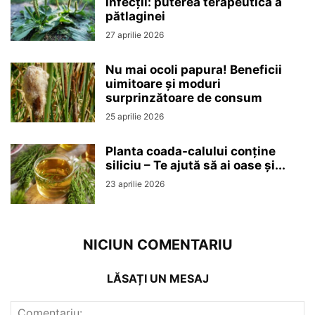
infecții: puterea terapeutică a
pătlaginei
27 aprilie 2026
Nu mai ocoli papura! Beneficii
uimitoare și moduri
surprinzătoare de consum
25 aprilie 2026
Planta coada-calului conține
siliciu – Te ajută să ai oase și...
23 aprilie 2026
NICIUN COMENTARIU
LĂSAȚI UN MESAJ