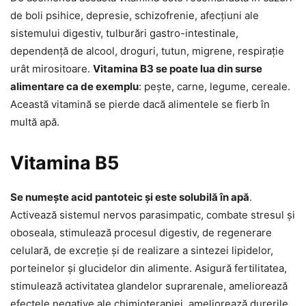
de boli psihice, depresie, schizofrenie, afecțiuni ale
sistemului digestiv, tulburări gastro-intestinale,
dependență de alcool, droguri, tutun, migrene, respirație
urât mirositoare.
Vitamina B3 se poate lua din surse
alimentare ca de exemplu
: pește, carne, legume, cereale.
Această vitamină se pierde dacă alimentele se fierb în
multă apă.
Vitamina B5
Se numește acid pantoteic și este solubilă în apă
.
Activează sistemul nervos parasimpatic, combate stresul și
oboseala, stimulează procesul digestiv, de regenerare
celulară, de excreție și de realizare a sintezei lipidelor,
porteinelor și glucidelor din alimente. Asigură fertilitatea,
stimulează activitatea glandelor suprarenale, ameliorează
efectele negative ale chimioterapiei, ameliorează durerile