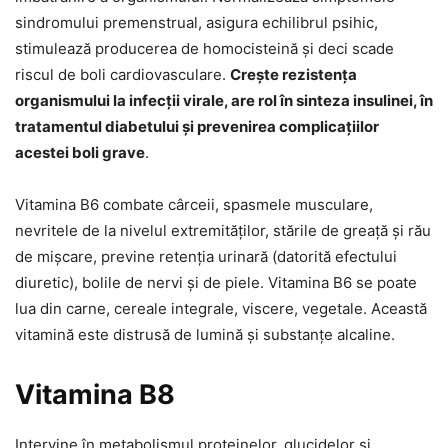
sindromului premenstrual, asigura echilibrul psihic,
stimulează producerea de homocisteină și deci scade
riscul de boli cardiovasculare.
Crește rezistența
organismului la infecții virale, are rol în sinteza insulinei, în
tratamentul diabetului și prevenirea complicațiilor
acestei boli grave
.
Vitamina B6 combate cârceii, spasmele musculare,
nevritele de la nivelul extremităților, stările de greață și rău
de mișcare, previne retenția urinară (datorită efectului
diuretic), bolile de nervi și de piele. Vitamina B6 se poate
lua din carne, cereale integrale, viscere, vegetale. Această
vitamină este distrusă de lumină și substanțe alcaline.
Vitamina B8
Intervine în metabolismul proteinelor, glucidelor și