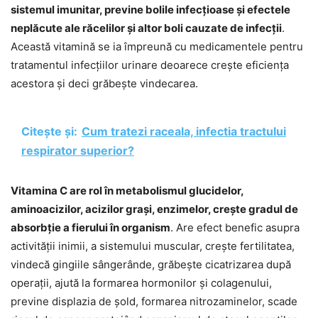
sistemul imunitar, previne bolile infecțioase și efectele
neplăcute ale răcelilor și altor boli cauzate de infecții
.
Această vitamină se ia împreună cu medicamentele pentru
tratamentul infecțiilor urinare deoarece crește eficiența
acestora și deci grăbește vindecarea.
Citește și:
Cum tratezi raceala, infectia tractului
respirator superior?
Vitamina C are rol în metabolismul glucidelor,
aminoacizilor, acizilor grași, enzimelor, crește gradul de
absorbție a fierului în organism
. Are efect benefic asupra
activității inimii, a sistemului muscular, crește fertilitatea,
vindecă gingiile sângerânde, grăbește cicatrizarea după
operații, ajută la formarea hormonilor și colagenului,
previne displazia de șold, formarea nitrozaminelor, scade