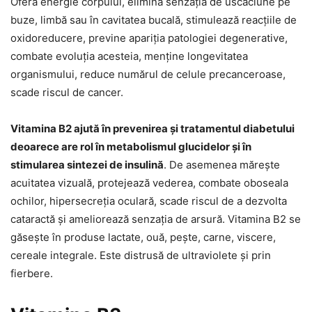
Oferă energie corpului, elimină senzația de uscăciune pe
buze, limbă sau în cavitatea bucală, stimulează reacțiile de
oxidoreducere, previne apariția patologiei degenerative,
combate evoluția acesteia, menține longevitatea
organismului, reduce numărul de celule precanceroase,
scade riscul de cancer.
Vitamina B2 ajută în prevenirea și tratamentul diabetului
deoarece are rol în metabolismul glucidelor și în
stimularea sintezei de insulină
. De asemenea mărește
acuitatea vizuală, protejează vederea, combate oboseala
ochilor, hipersecreția oculară, scade riscul de a dezvolta
cataractă și ameliorează senzația de arsură. Vitamina B2 se
găsește în produse lactate, ouă, pește, carne, viscere,
cereale integrale. Este distrusă de ultraviolete și prin
fierbere.