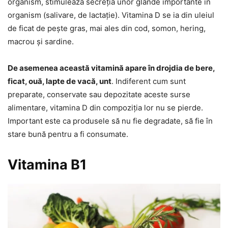
organism, stimulează secreția unor glande importante în
organism (salivare, de lactație). Vitamina D se ia din uleiul
de ficat de pește gras, mai ales din cod, somon, hering,
macrou și sardine.
De asemenea această vitamină apare în drojdia de bere,
ficat, ouă, lapte de vacă, unt
. Indiferent cum sunt
preparate, conservate sau depozitate aceste surse
alimentare, vitamina D din compoziția lor nu se pierde.
Important este ca produsele să nu fie degradate, să fie în
stare bună pentru a fi consumate.
Vitamina B1