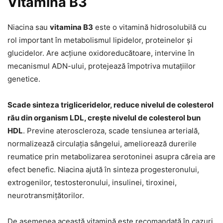
Vitamina B3
Niacina sau
vitamina B3
este o vitamină hidrosolubilă cu
rol important în metabolismul lipidelor, proteinelor și
glucidelor. Are acțiune oxidoreducătoare, intervine în
mecanismul ADN-ului, protejează împotriva mutațiilor
genetice.
Scade sinteza trigliceridelor, reduce nivelul de colesterol
rău din organism LDL, crește nivelul de colesterol bun
HDL
. Previne ateroscleroza, scade tensiunea arterială,
normalizează circulația sângelui, ameliorează durerile
reumatice prin metabolizarea serotoninei asupra căreia are
efect benefic. Niacina ajută în sinteza progesteronului,
extrogenilor, testosteronului, insulinei, tiroxinei,
neurotransmițătorilor.
De asemenea această vitamină este recomandată în cazuri