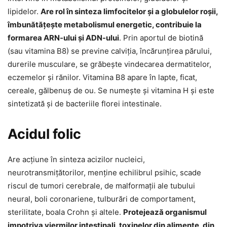
lipidelor.
Are rol în sinteza limfocitelor și a globulelor roșii,
îmbunătățește metabolismul energetic, contribuie la
formarea ARN-ului și ADN-ului
. Prin aportul de biotină
(sau vitamina B8) se previne calviția, încărunțirea părului,
durerile musculare, se grăbește vindecarea dermatitelor,
eczemelor și rănilor. Vitamina B8 apare în lapte, ficat,
cereale, gălbenuș de ou. Se numește și vitamina H și este
sintetizată și de bacteriile florei intestinale.
Acidul folic
Are acțiune în sinteza acizilor nucleici,
neurotransmițătorilor, menține echilibrul psihic, scade
riscul de tumori cerebrale, de malformații ale tubului
neural, boli coronariene, tulburări de comportament,
sterilitate, boala Crohn și altele.
Protejează organismul
impotriva viermilor intestinali, toxinelor din alimente, din