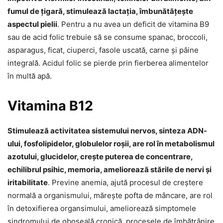
fumul de țigară, stimulează lactația, îmbunătățește
aspectul pielii
. Pentru a nu avea un deficit de vitamina B9
sau de acid folic trebuie să se consume spanac, broccoli,
asparagus, ficat, ciuperci, fasole uscată, carne și pâine
integrală. Acidul folic se pierde prin fierberea alimentelor
în multă apă.
Vitamina B12
Stimulează activitatea sistemului nervos, sinteza ADN-
ului, fosfolipidelor, globulelor roșii, are rol în metabolismul
azotului, glucidelor, crește puterea de concentrare,
echilibrul psihic, memoria, ameliorează stările de nervi și
iritabilitate
. Previne anemia, ajută procesul de creștere
normală a organismului, mărește pofta de mâncare, are rol
în detoxifierea organsimului, ameliorează simptomele
sindromului de oboseală cronică, procesele de îmbătrânire