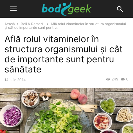
Acasă
Boli & Remedii
Află rolul vitaminelor în structura organismului
și cât de importante sunt pentru...
Află rolul vitaminelor în
structura organismului și cât
de importante sunt pentru
sănătate
249
0
14 iulie 2014