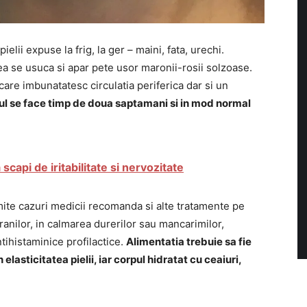
elii expuse la frig, la ger – maini, fata, urechi.
ea se usuca si apar pete usor maronii-rosii solzoase.
re imbunatatesc circulatia periferica dar si un
l se face timp de doua saptamani si in mod normal
scapi de iritabilitate si nervozitate
mite cazuri medicii recomanda si alte tratamente pe
anilor, in calmarea durerilor sau mancarimilor,
tihistaminice profilactice.
Alimentatia trebuie sa fie
elasticitatea pielii, iar corpul hidratat cu ceaiuri,