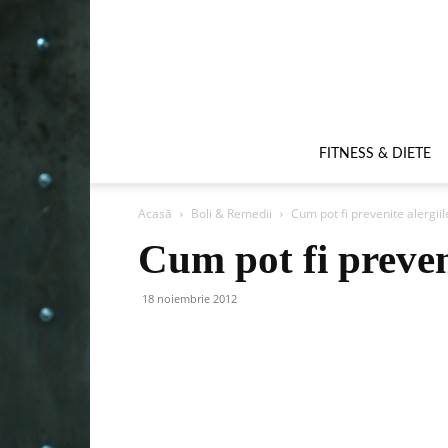
FITNESS & DIETE
Acasă
Boli & Remedii
Cum pot fi prevenite alergiil
Cum pot fi preven
18 noiembrie 2012