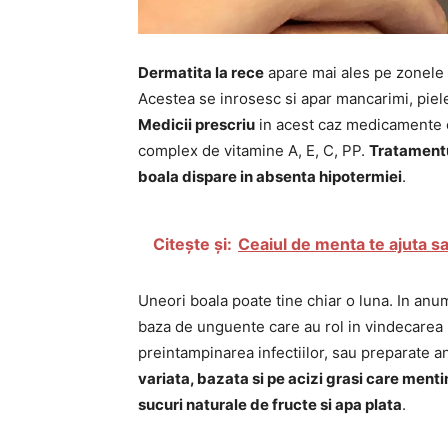
Dermatita la rece
apare mai ales pe zonele pi
Acestea se inrosesc si apar mancarimi, piel
Medicii prescriu
in acest caz medicamente ca
complex de vitamine A, E, C, PP.
Tratamentu
boala dispare in absenta hipotermiei
.
Citește și:
Ceaiul de menta te ajuta sa 
Uneori boala poate tine chiar o luna. In anu
baza de unguente care au rol in vindecarea r
preintampinarea infectiilor, sau preparate an
variata, bazata si pe acizi grasi care mentin 
sucuri naturale de fructe si apa plata
.