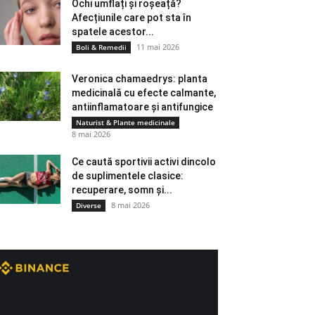
Ochi umflați și roșeață?
Afecțiunile care pot sta în
spatele acestor...
11 mai 2026
Boli & Remedii
Veronica chamaedrys: planta
medicinală cu efecte calmante,
antiinflamatoare și antifungice
Naturist & Plante medicinale
8 mai 2026
Ce caută sportivii activi dincolo
de suplimentele clasice:
recuperare, somn și...
8 mai 2026
Diverse