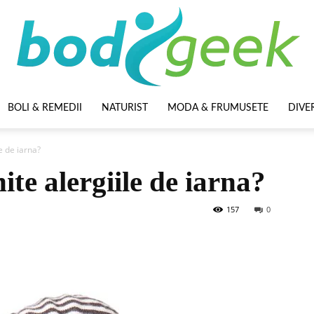
BOLI & REMEDII
NATURIST
MODA & FRUMUSETE
DIVE
BodyGeek
e de iarna?
ite alergiile de iarna?
157
0