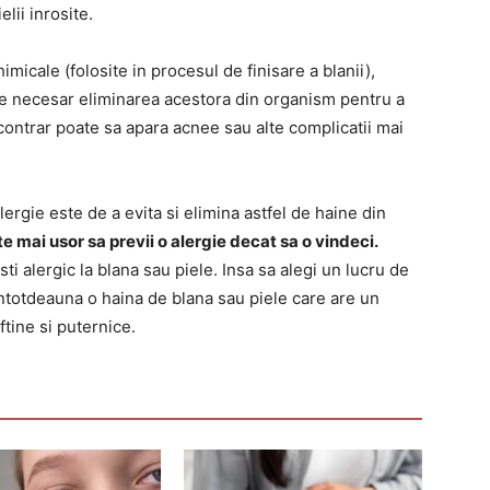
elii inrosite.
icale (folosite in procesul de finisare a blanii),
ste necesar eliminarea acestora din organism pentru a
 contrar poate sa apara acnee sau alte complicatii mai
rgie este de a evita si elimina astfel de haine din
e mai usor sa previi o alergie decat sa o vindeci.
ti alergic la blana sau piele. Insa sa alegi un lucru de
i intotdeauna o haina de blana sau piele care are un
tine si puternice.