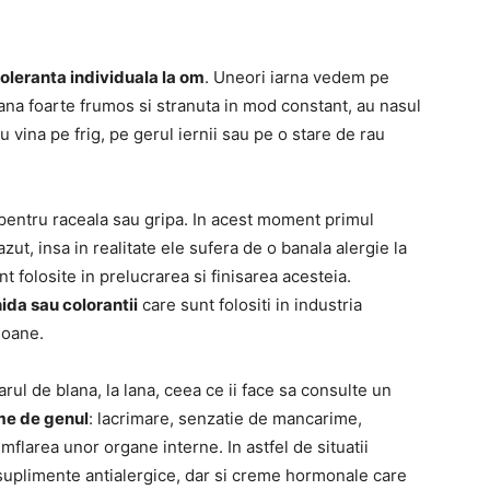
oleranta individuala la om
. Uneori iarna vedem pe
ana foarte frumos si stranuta in mod constant, au nasul
dau vina pe frig, pe gerul iernii sau pe o stare de rau
pentru raceala sau gripa. In acest moment primul
ut, insa in realitate ele sufera de o banala alergie la
t folosite in prelucrarea si finisarea acesteia.
da sau colorantii
care sunt folositi in industria
soane.
ul de blana, la lana, ceea ce ii face sa consulte un
me de genul
: lacrimare, senzatie de mancarime,
flarea unor organe interne. In astfel de situatii
suplimente antialergice, dar si creme hormonale care