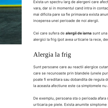
Exista un spectru larg de alergeni care afe
vara, dar si in momentul cand intra in contact
mai dificila pare sa fie primavara exista an
inceperea unei perioade de noi alergii.
Cei care sufera de
alergii de iarna
sunt una 
alergici la frig (pot avea urticarie la rece, de
Alergia la frig
Sunt persoane care au reactii alergice cutan
care se recunoaste prin blandele (unele puri
poate fi ereditara sau dobandita de regula d
la aceasta afectiune este ca simptomele nu 
De exemplu, persoana sta o perioada afara si
urticaria pe piele. Exista anumite simptome