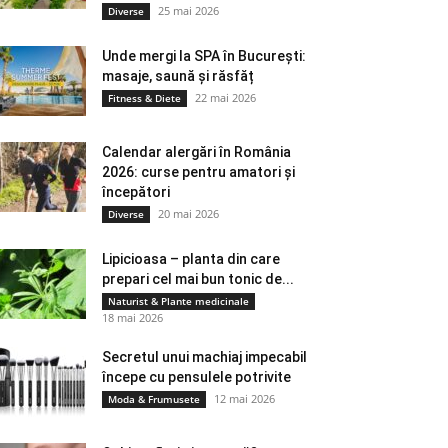
25 mai 2026
Diverse
Unde mergi la SPA în București:
masaje, saună și răsfăț
22 mai 2026
Fitness & Diete
Calendar alergări în România
2026: curse pentru amatori și
începători
20 mai 2026
Diverse
Lipicioasa – planta din care
prepari cel mai bun tonic de...
Naturist & Plante medicinale
18 mai 2026
Secretul unui machiaj impecabil
începe cu pensulele potrivite
12 mai 2026
Moda & Frumusete