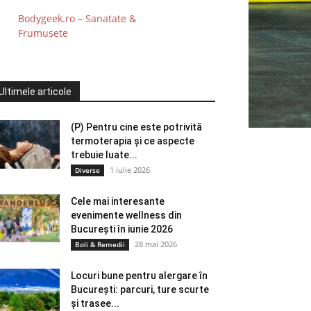
Bodygeek.ro – Sanatate &
Frumusete
Ultimele articole
(P) Pentru cine este potrivită
termoterapia și ce aspecte
trebuie luate...
1 iulie 2026
Diverse
Cele mai interesante
evenimente wellness din
București în iunie 2026
28 mai 2026
Boli & Remedii
Locuri bune pentru alergare în
București: parcuri, ture scurte
și trasee...