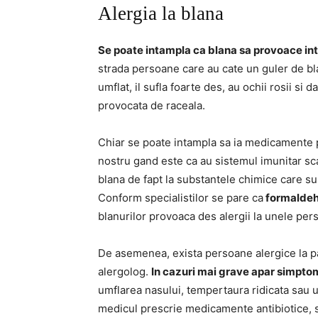
Alergia la blana
Se poate intampla ca blana sa provoace int
strada persoane care au cate un guler de bl
umflat, il sufla foarte des, au ochii rosii si 
provocata de raceala.
Chiar se poate intampla sa ia medicamente 
nostru gand este ca au sistemul imunitar scaz
blana de fapt la substantele chimice care sun
Conform specialistilor se pare ca
formaldehi
blanurilor provoaca des alergii la unele per
De asemenea, exista persoane alergice la par
alergolog.
In cazuri mai grave apar simpto
umflarea nasului, tempertaura ridicata sau um
medicul prescrie medicamente antibiotice, 