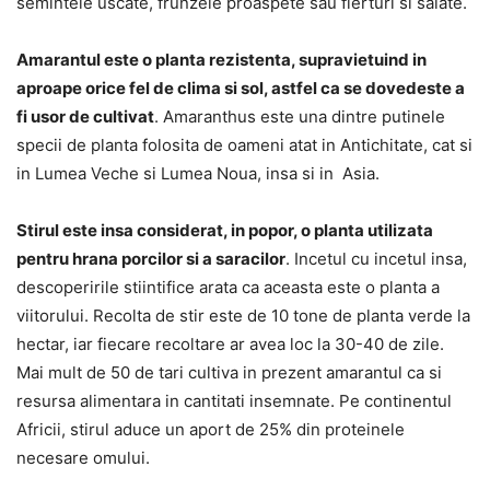
semintele uscate, frunzele proaspete sau fierturi si salate.
Amarantul este o planta rezistenta, supravietuind in
aproape orice fel de clima si sol, astfel ca se dovedeste a
fi usor de cultivat
. Amaranthus este una dintre putinele
specii de planta folosita de oameni atat in Antichitate, cat si
in Lumea Veche si Lumea Noua, insa si in Asia.
Stirul este insa considerat, in popor, o planta utilizata
pentru hrana porcilor si a saracilor
. Incetul cu incetul insa,
descoperirile stiintifice arata ca aceasta este o planta a
viitorului. Recolta de stir este de 10 tone de planta verde la
hectar, iar fiecare recoltare ar avea loc la 30-40 de zile.
Mai mult de 50 de tari cultiva in prezent amarantul ca si
resursa alimentara in cantitati insemnate. Pe continentul
Africii, stirul aduce un aport de 25% din proteinele
necesare omului.