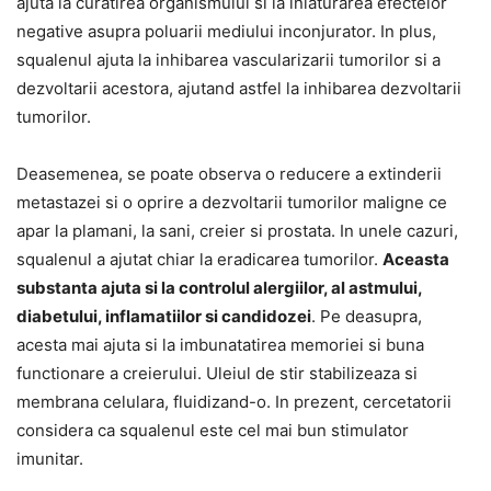
ajuta la curatirea organismului si la inlaturarea efectelor
negative asupra poluarii mediului inconjurator. In plus,
squalenul ajuta la inhibarea vascularizarii tumorilor si a
dezvoltarii acestora, ajutand astfel la inhibarea dezvoltarii
tumorilor.
Deasemenea, se poate observa o reducere a extinderii
metastazei si o oprire a dezvoltarii tumorilor maligne ce
apar la plamani, la sani, creier si prostata. In unele cazuri,
squalenul a ajutat chiar la eradicarea tumorilor.
Aceasta
substanta ajuta si la controlul alergiilor, al astmului,
diabetului, inflamatiilor si candidozei
. Pe deasupra,
acesta mai ajuta si la imbunatatirea memoriei si buna
functionare a creierului. Uleiul de stir stabilizeaza si
membrana celulara, fluidizand-o. In prezent, cercetatorii
considera ca squalenul este cel mai bun stimulator
imunitar.