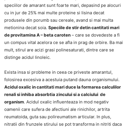
speciilor de amarant sunt foarte mari, depasind pe alocuri
cu in jur de 25% mai multe proteine si lisina decat
produsele din porumb sau cereale, avand si mai multa
metionina decat soia.
Speciile de stir detin cantitati mari
de provitamina A – beta caroten
– care se dovedeste a fi
un compus vital acelora ce se afla in prag de orbire. Ba mai
mult, stirul are acizi grasi polinesaturati, dintre care se
distinge acidul linoleic.
Exista insa si probleme in ceea ce priveste amarantul,
folosirea excesiva a acestuia putand dauna organismului.
Acidul oxalic in cantitati mari duce la formarea calculilor
renali si inhiba absorbtia zincului si a calciului de
organism
. Acidul oxalic influenteaza in mod negativ
oamenii care sufera de afectiuni ale rinichilor, artrita
reumatoida, guta sau polireumatism articular. In plus,
nitratii din frunzele stirului se pot transforma in nitriti daca