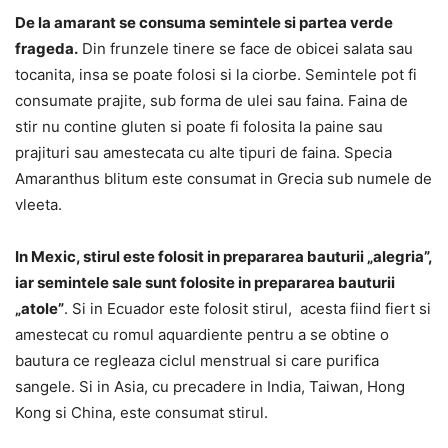
De la amarant se consuma semintele si partea verde
frageda.
Din frunzele tinere se face de obicei salata sau
tocanita, insa se poate folosi si la ciorbe. Semintele pot fi
consumate prajite, sub forma de ulei sau faina. Faina de
stir nu contine gluten si poate fi folosita la paine sau
prajituri sau amestecata cu alte tipuri de faina. Specia
Amaranthus blitum este consumat in Grecia sub numele de
vleeta.
In Mexic, stirul este folosit in prepararea bauturii „alegria”,
iar semintele sale sunt folosite in prepararea bauturii
„atole”
. Si in Ecuador este folosit stirul, acesta fiind fiert si
amestecat cu romul aquardiente pentru a se obtine o
bautura ce regleaza ciclul menstrual si care purifica
sangele. Si in Asia, cu precadere in India, Taiwan, Hong
Kong si China, este consumat stirul.