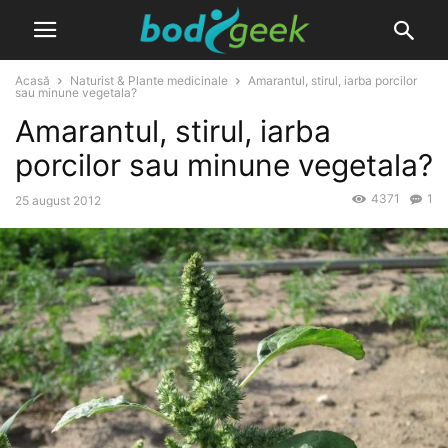
Acasă
Naturist & Plante medicinale
Amarantul, stirul, iarba porcilor
sau minune vegetala?
Amarantul, stirul, iarba
porcilor sau minune vegetala?
4371
1
25 august 2012