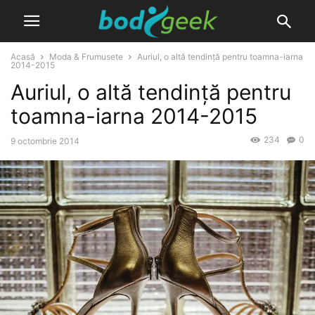
Acasă
Moda & Frumusete
Auriul, o altă tendință pentru toamna-iarna
2014-2015
Auriul, o altă tendință pentru
toamna-iarna 2014-2015
234
0
9 octombrie 2014