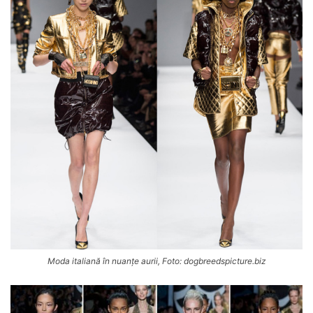
Moda italiană în nuanțe aurii, Foto: dogbreedspicture.biz