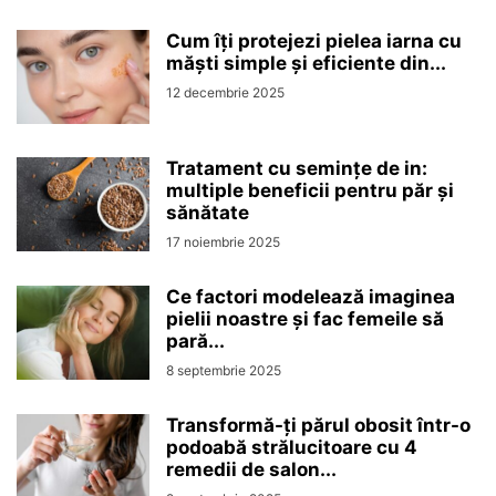
Cum îți protejezi pielea iarna cu
măști simple și eficiente din...
12 decembrie 2025
Tratament cu semințe de in:
multiple beneficii pentru păr și
sănătate
17 noiembrie 2025
Ce factori modelează imaginea
pielii noastre și fac femeile să
pară...
8 septembrie 2025
Transformă-ți părul obosit într-o
podoabă strălucitoare cu 4
remedii de salon...