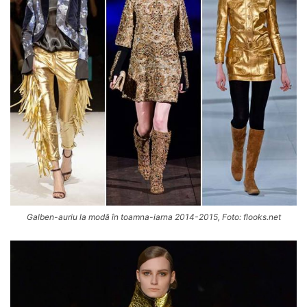
Galben-auriu la modă în toamna-iarna 2014-2015, Foto: flooks.net