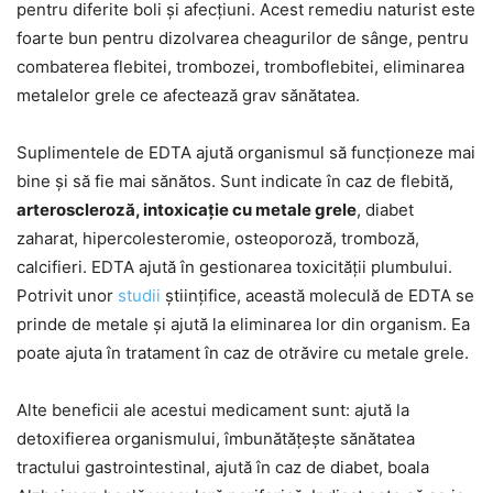
pentru diferite boli și afecțiuni. Acest remediu naturist este
foarte bun pentru dizolvarea cheagurilor de sânge, pentru
combaterea flebitei, trombozei, tromboflebitei, eliminarea
metalelor grele ce afectează grav sănătatea.
Suplimentele de EDTA ajută organismul să funcționeze mai
bine și să fie mai sănătos. Sunt indicate în caz de flebită,
arteroscleroză, intoxicație cu metale grele
, diabet
zaharat, hipercolesteromie, osteoporoză, tromboză,
calcifieri. EDTA ajută în gestionarea toxicității plumbului.
Potrivit unor
studii
științifice, această moleculă de EDTA se
prinde de metale și ajută la eliminarea lor din organism. Ea
poate ajuta în tratament în caz de otrăvire cu metale grele.
Alte beneficii ale acestui medicament sunt: ajută la
detoxifierea organismului, îmbunătățește sănătatea
tractului gastrointestinal, ajută în caz de diabet, boala