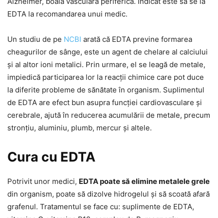
Alzheimer, boală vasculară periferică. Indicat este să se ia
EDTA la recomandarea unui medic.
Un studiu de pe
NCBI
arată că EDTA previne formarea
cheagurilor de sânge, este un agent de chelare al calciului
și al altor ioni metalici. Prin urmare, el se leagă de metale,
impiedică participarea lor la reacții chimice care pot duce
la diferite probleme de sănătate în organism. Suplimentul
de EDTA are efect bun asupra funcției cardiovasculare și
cerebrale, ajută în reducerea acumulării de metale, precum
stronțiu, aluminiu, plumb, mercur și altele.
Cura cu EDTA
Potrivit unor medici,
EDTA poate să elimine metalele grele
din organism, poate să dizolve hidrogelul și să scoată afară
grafenul. Tratamentul se face cu: suplimente de EDTA,