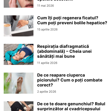
11 mai 2026
Cum îți poți regenera ficatul?
Cum poți preveni bolile hepatice?
15 aprilie 2026
Respirația diafragmatică
(abdominală) – Cheia unei
sănătăți mai bune
11 aprilie 2026
De ce reapare ciuperca
piciorului? Cum o poți combate
corect?
2 aprilie 2026
De ce te doare genunchiul? Rolul
surprinzător al cvadricepsului