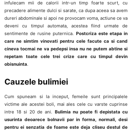
infulecam mii de calorii intr-un timp foarte scurt, cu
precadere alimente dulci si sarate, ca dupa aceea sa avem
dureri abdominale si apoi ne provocam voma, actiune ce va
deveni cu timpul automata, acestea fiind urmate de
sentimente de rusine puternica.
Postcriza este etapa in
care ne simtim vinovati pentru cele facute ca si cand
cineva tocmai ne va pedepsi insa nu ne putem abtine si
repetam toate cele trei crize care cu timpul devin
obisnuinta
.
Cauzele bulimiei
Cum spuneam si la inceput, femeile sunt principalele
victime ale acestei boli, mai ales cele cu varste cuprinse
intre 18 si 20 de ani.
Bulimia nu poate fi depistata cu
usurinta deoarece bolnavii par in forma, normali, desi
pentru ei senzatia de foame este deja cliseu destul de