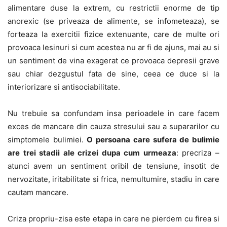
alimentare duse la extrem, cu restrictii enorme de tip
anorexic (se priveaza de alimente, se infometeaza), se
forteaza la exercitii fizice extenuante, care de multe ori
provoaca lesinuri si cum acestea nu ar fi de ajuns, mai au si
un sentiment de vina exagerat ce provoaca depresii grave
sau chiar dezgustul fata de sine, ceea ce duce si la
interiorizare si antisociabilitate.
Nu trebuie sa confundam insa perioadele in care facem
exces de mancare din cauza stresului sau a supararilor cu
simptomele bulimiei.
O persoana care sufera de bulimie
are trei stadii ale crizei dupa cum urmeaza
: precriza –
atunci avem un sentiment oribil de tensiune, insotit de
nervozitate, iritabilitate si frica, nemultumire, stadiu in care
cautam mancare.
Criza propriu-zisa este etapa in care ne pierdem cu firea si