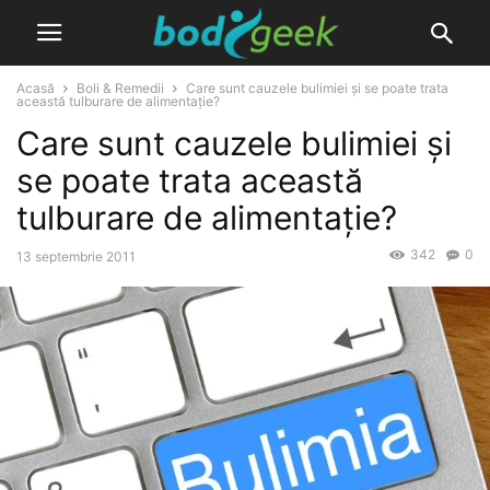
Acasă
Boli & Remedii
Care sunt cauzele bulimiei și se poate trata
această tulburare de alimentație?
Care sunt cauzele bulimiei și
se poate trata această
tulburare de alimentație?
342
0
13 septembrie 2011