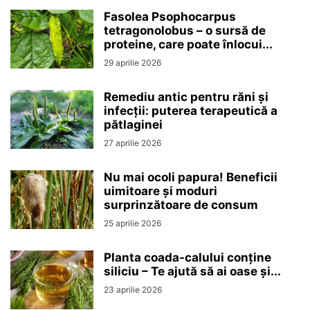
Fasolea Psophocarpus
tetragonolobus – o sursă de
proteine, care poate înlocui...
29 aprilie 2026
Remediu antic pentru răni și
infecții: puterea terapeutică a
pătlaginei
27 aprilie 2026
Nu mai ocoli papura! Beneficii
uimitoare și moduri
surprinzătoare de consum
25 aprilie 2026
Planta coada-calului conține
siliciu – Te ajută să ai oase și...
23 aprilie 2026