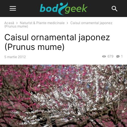
Acasă
Naturist & Plante medicinale
Caisul ornamental japonez
(Prunus mume)
Caisul ornamental japonez
(Prunus mume)
679
1
5 martie 2012