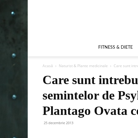
FITNESS & DIETE
Acasă
Naturist & Plante medicinale
Care sunt intr
Care sunt intrebui
semintelor de Psy
Plantago Ovata c
25 decembrie 2013