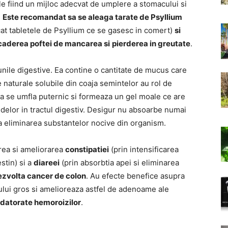
le fiind un mijloc adecvat de umplere a stomacului si
.
Este recomandat sa se aleaga tarate de Psyllium
t tabletele de Psyllium ce se gasesc in comert)
si
scaderea poftei de mancarea si
pierderea in greutate
.
unile digestive. Ea contine o cantitate de mucus care
e naturale solubile din coaja semintelor au rol de
pa se umfla puternic si formeaza un gel moale ce are
idelor in tractul digestiv. Desigur nu absoarbe numai
a la eliminarea substantelor nocive din organism.
irea si ameliorarea
constipatiei
(prin intensificarea
stin) si a
diareei
(prin absorbtia apei si eliminarea
ezvolta cancer de colon
. Au efecte benefice asupra
inului gros si amelioreaza astfel de adenoame ale
datorate hemoroizilor
.