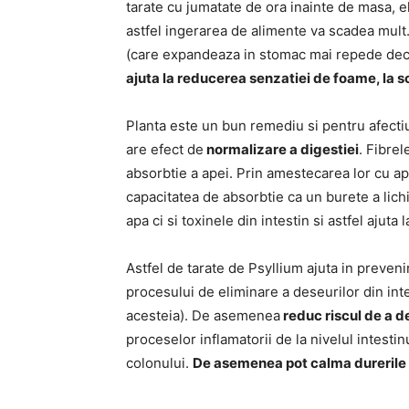
tarate cu jumatate de ora inainte de masa, e
astfel ingerarea de alimente va scadea mult
(care expandeaza in stomac mai repede deca
ajuta la reducerea senzatiei de foame, la 
Planta este un bun remediu si pentru afecti
are efect de
normalizare a digestiei
. Fibrel
absorbtie a apei. Prin amestecarea lor cu a
capacitatea de absorbtie ca un burete a lich
apa ci si toxinele din intestin si astfel ajut
Astfel de tarate de Psyllium ajuta in preven
procesului de eliminare a deseurilor din inte
acesteia). De asemenea
reduc riscul de a d
proceselor inflamatorii de la nivelul intest
colonului.
De asemenea pot calma durerile 