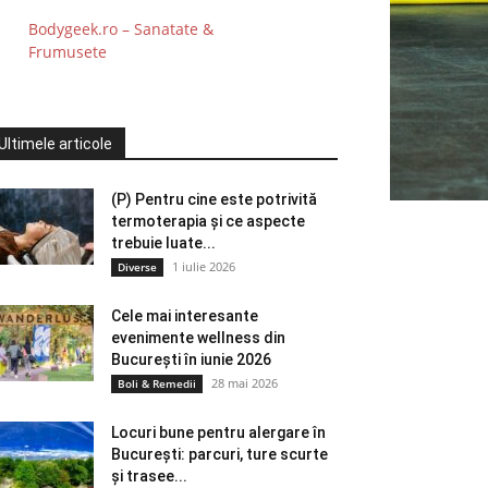
Bodygeek.ro – Sanatate &
Frumusete
Ultimele articole
(P) Pentru cine este potrivită
termoterapia și ce aspecte
trebuie luate...
1 iulie 2026
Diverse
Cele mai interesante
evenimente wellness din
București în iunie 2026
28 mai 2026
Boli & Remedii
Locuri bune pentru alergare în
București: parcuri, ture scurte
și trasee...