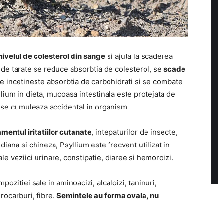
ivelul de colesterol din sange
si ajuta la scaderea
 de tarate se reduce absorbtia de colesterol, se
scade
se incetineste absorbtia de carbohidrati si se combate
llium in dieta, mucoasa intestinala este protejata de
 se cumuleaza accidental in organism.
amentul iritatiilor cutanate
, intepaturilor de insecte,
iana si chineza, Psyllium este frecvent utilizat in
 ale veziici urinare, constipatie, diaree si hemoroizi.
ozitiei sale in aminoacizi, alcaloizi, taninuri,
rocarburi, fibre.
Semintele au forma ovala, nu