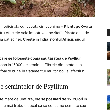
a medicinala cunoscuta din vechime –
Plantago Ovata
tru efectele sale impotriva obezitatii. Planta este de
ia patlaginei.
Creste in India, nordul Africii, sudul
 care se foloseste coaja sau taratea de Psyllium
.
na la 15000 de seminte. Fibrele din tarate sunt
 foarte bune in tratamentul multor boli si afectiuni.
ale semintelor de Psyllium
te mare de umflare, ele
se pot mari de 15-20 ori in
ru nu mai trebuie decat sa se consume seminte sau