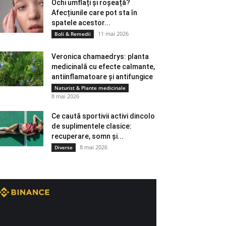
Ochi umflați și roșeață?
Afecțiunile care pot sta în
spatele acestor...
11 mai 2026
Boli & Remedii
Veronica chamaedrys: planta
medicinală cu efecte calmante,
antiinflamatoare și antifungice
Naturist & Plante medicinale
8 mai 2026
Ce caută sportivii activi dincolo
de suplimentele clasice:
recuperare, somn și...
8 mai 2026
Diverse