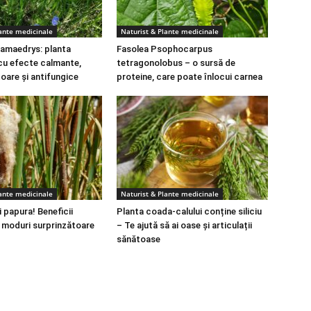
lante medicinale
Naturist & Plante medicinale
amaedrys: planta
Fasolea Psophocarpus
cu efecte calmante,
tetragonolobus – o sursă de
toare și antifungice
proteine, care poate înlocui carnea
lante medicinale
Naturist & Plante medicinale
 papura! Beneficii
Planta coada-calului conține siliciu
i moduri surprinzătoare
– Te ajută să ai oase și articulații
sănătoase