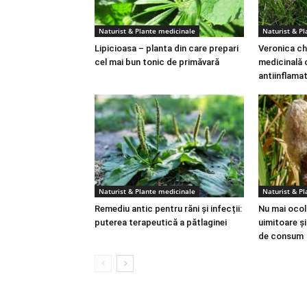
Naturist & Plante medicinale
Naturist & P
Lipicioasa – planta din care prepari
Veronica ch
cel mai bun tonic de primăvară
medicinală 
antiinflama
Naturist & Plante medicinale
Naturist & P
Remediu antic pentru răni și infecții:
Nu mai ocoli
puterea terapeutică a pătlaginei
uimitoare ș
de consum