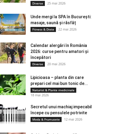
25 mai 2026
Diverse
Unde mergi la SPA în București:
masaje, saună și răsfăț
22 mai 2026
Fitness & Diete
Calendar alergări în România
2026: curse pentru amatori și
începători
20 mai 2026
Diverse
Lipicioasa – planta din care
prepari cel mai bun tonic de...
Naturist & Plante medicinale
18 mai 2026
Secretul unui machiaj impecabil
începe cu pensulele potrivite
12 mai 2026
Moda & Frumusete