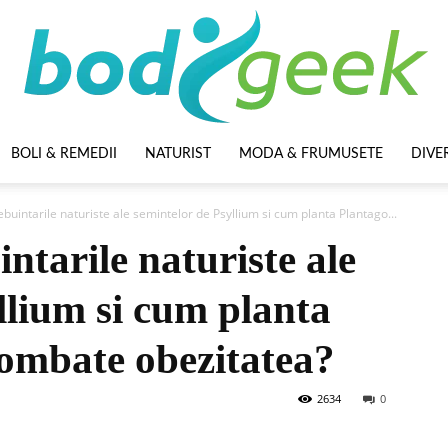
BOLI & REMEDII
NATURIST
MODA & FRUMUSETE
DIVE
BodyGeek
ebuintarile naturiste ale semintelor de Psyllium si cum planta Plantago...
ntarile naturiste ale
llium si cum planta
ombate obezitatea?
2634
0