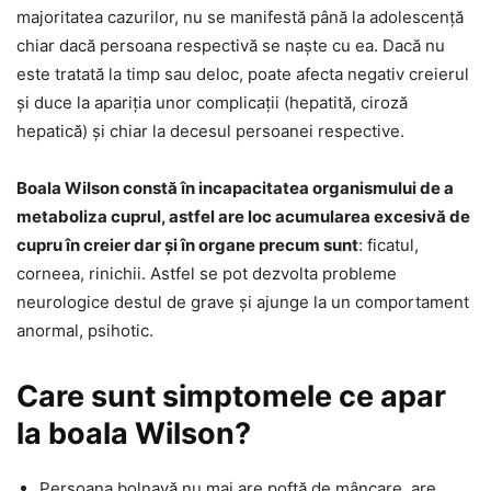
majoritatea cazurilor, nu se manifestă până la adolescență
chiar dacă persoana respectivă se naște cu ea. Dacă nu
este tratată la timp sau deloc, poate afecta negativ creierul
și duce la apariția unor complicații (hepatită, ciroză
hepatică) și chiar la decesul persoanei respective.
Boala Wilson constă în incapacitatea organismului de a
metaboliza cuprul, astfel are loc acumularea excesivă de
cupru în creier dar și în organe precum sunt
: ficatul,
corneea, rinichii. Astfel se pot dezvolta probleme
neurologice destul de grave și ajunge la un comportament
anormal, psihotic.
Care sunt simptomele ce apar
la boala Wilson?
Persoana bolnavă nu mai are poftă de mâncare, are