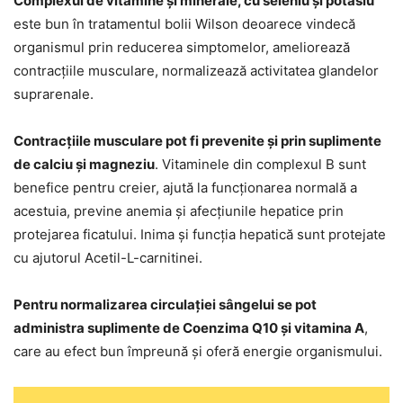
Complexul de vitamine și minerale, cu seleniu și potasiu
este bun în tratamentul bolii Wilson deoarece vindecă
organismul prin reducerea simptomelor, ameliorează
contracțiile musculare, normalizează activitatea glandelor
suprarenale.
Contracțiile musculare pot fi prevenite și prin suplimente
de calciu și magneziu
. Vitaminele din complexul B sunt
benefice pentru creier, ajută la funcționarea normală a
acestuia, previne anemia și afecțiunile hepatice prin
protejarea ficatului. Inima și funcția hepatică sunt protejate
cu ajutorul Acetil-L-carnitinei.
Pentru normalizarea circulației sângelui se pot
administra suplimente de Coenzima Q10 și vitamina A
,
care au efect bun împreună și oferă energie organismului.