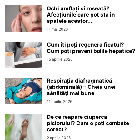
Ochi umflați și roșeață?
Afecțiunile care pot sta în
spatele acestor...
11 mai 2026
Cum îți poți regenera ficatul?
Cum poți preveni bolile hepatice?
15 aprilie 2026
Respirația diafragmatică
(abdominală) – Cheia unei
sănătăți mai bune
11 aprilie 2026
De ce reapare ciuperca
piciorului? Cum o poți combate
corect?
2 aprilie 2026