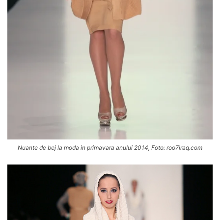
Nuante de bej la moda in primavara anului 2014, Foto: roo7iraq.com