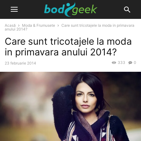
Acasă
Moda & Frumusete
Care sunt tricotajele la moda in primavara
anului 2014?
Care sunt tricotajele la moda
in primavara anului 2014?
333
0
23 februarie 2014