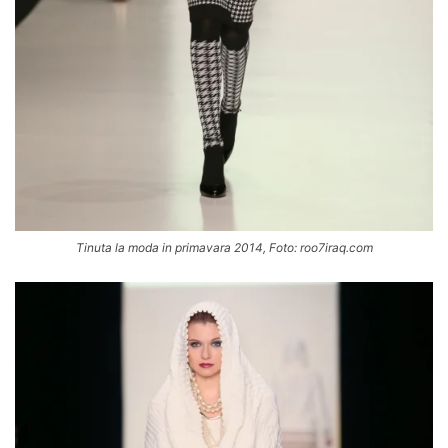
Tinuta la moda in primavara 2014, Foto: roo7iraq.com