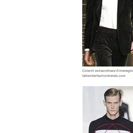
Colectii extraordinare Ermenegi
fallwinterfashiontrends.com