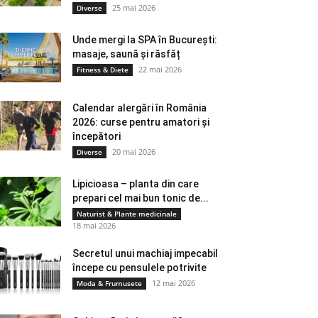
25 mai 2026
Diverse
Unde mergi la SPA în București:
masaje, saună și răsfăț
22 mai 2026
Fitness & Diete
Calendar alergări în România
2026: curse pentru amatori și
începători
20 mai 2026
Diverse
Lipicioasa – planta din care
prepari cel mai bun tonic de...
Naturist & Plante medicinale
18 mai 2026
Secretul unui machiaj impecabil
începe cu pensulele potrivite
12 mai 2026
Moda & Frumusete