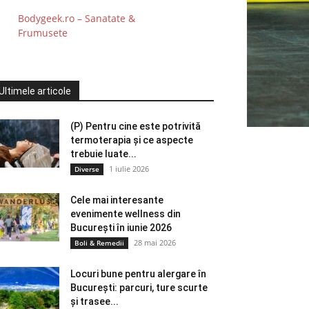
Bodygeek.ro – Sanatate &
Frumusete
Ultimele articole
(P) Pentru cine este potrivită
termoterapia și ce aspecte
trebuie luate...
1 iulie 2026
Diverse
Cele mai interesante
evenimente wellness din
București în iunie 2026
28 mai 2026
Boli & Remedii
Locuri bune pentru alergare în
București: parcuri, ture scurte
și trasee...