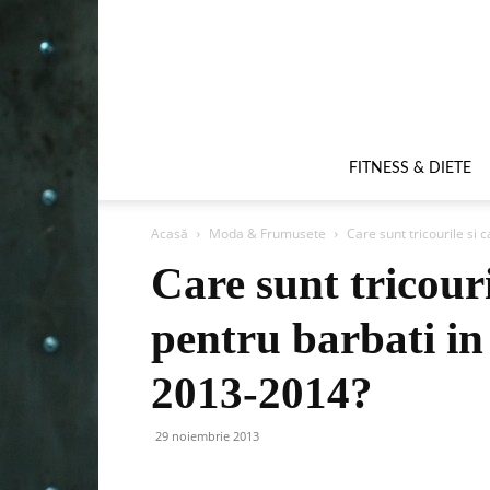
FITNESS & DIETE
Acasă
Moda & Frumusete
Care sunt tricourile si 
Care sunt tricour
pentru barbati i
2013-2014?
29 noiembrie 2013