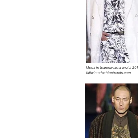
Moda in toamna-iarna anului 2013
fallwinterfashiontrends.com