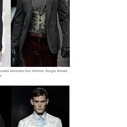
 creatii uimitoare Dior Homme, Giorgio Armani,
om