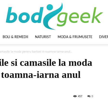
BOLI & REMEDII
NATURIST
MODA & FRUMUSETE
DIVE
BodyGeek
camasile la moda pentru barbati in toamna-iarna anul...
ile si camasile la moda
n toamna-iarna anul
457
0