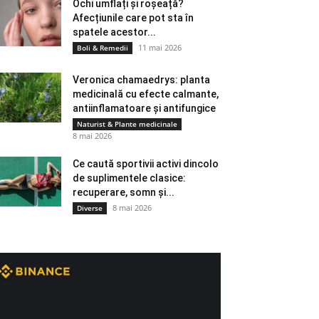
Ochi umflați și roșeață?
Afecțiunile care pot sta în
spatele acestor...
11 mai 2026
Boli & Remedii
Veronica chamaedrys: planta
medicinală cu efecte calmante,
antiinflamatoare și antifungice
Naturist & Plante medicinale
8 mai 2026
Ce caută sportivii activi dincolo
de suplimentele clasice:
recuperare, somn și...
8 mai 2026
Diverse