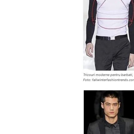
Tricouri moderne pentru barbati,
Foto: fallwinterfashiontrends.c