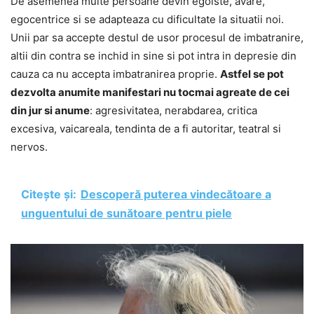
De asemenea multe persoane devin egoiste, avare,
egocentrice si se adapteaza cu dificultate la situatii noi.
Unii par sa accepte destul de usor procesul de imbatranire,
altii din contra se inchid in sine si pot intra in depresie din
cauza ca nu accepta imbatranirea proprie.
Astfel se pot
dezvolta anumite manifestari nu tocmai agreate de cei
din jur si anume
: agresivitatea, nerabdarea, critica
excesiva, vaicareala, tendinta de a fi autoritar, teatral si
nervos.
Citește și:
Descoperă puterea vindecătoare a
unguentului de sunătoare pentru piele