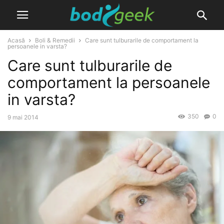
Acasă
Boli & Remedii
Care sunt tulburarile de comportament la
persoanele in varsta?
Care sunt tulburarile de
comportament la persoanele
in varsta?
350
0
9 mai 2014