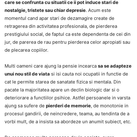
care se confrunta cu situatii ce ii pot induce stari de
nostalgie, tristete sau chiar depresie
. Acum este
momentul cand apar stari de dezamagire create de
retragerea din activitatea profesionala, de pierderea
prestigiului social, de faptul ca este dependenta de cei din
jur, de parerea de rau pentru pierderea celor apropiati sau
de plecarea copiilor.
Multi oameni care ajung la pensie incearca
sa se adapteze
unui nou stil de viata
si isi cauta noi ocupatii in functie de
cat le permite starea de sanatate fizica si mentala. Din
pacate la majoritatea apare un declin biologic dar si o
deteriorare a functiilor psihice. Astfel persoanele in varsta
ajung sa sufere de
pierderi de memorie
, de monotonie in
procesul gandirii, de neincredere, teama, au tendinta de a
vorbi mult, de a insista sa abordeze un anumit subiect, etc.