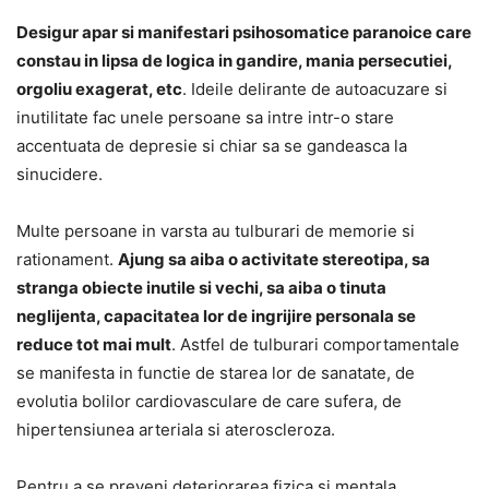
Desigur apar si manifestari psihosomatice paranoice care
constau in lipsa de logica in gandire, mania persecutiei,
orgoliu exagerat, etc
. Ideile delirante de autoacuzare si
inutilitate fac unele persoane sa intre intr-o stare
accentuata de depresie si chiar sa se gandeasca la
sinucidere.
Multe persoane in varsta au tulburari de memorie si
rationament.
Ajung sa aiba o activitate stereotipa, sa
stranga obiecte inutile si vechi, sa aiba o tinuta
neglijenta, capacitatea lor de ingrijire personala se
reduce tot mai mult
. Astfel de tulburari comportamentale
se manifesta in functie de starea lor de sanatate, de
evolutia bolilor cardiovasculare de care sufera, de
hipertensiunea arteriala si ateroscleroza.
Pentru a se preveni deteriorarea fizica si mentala