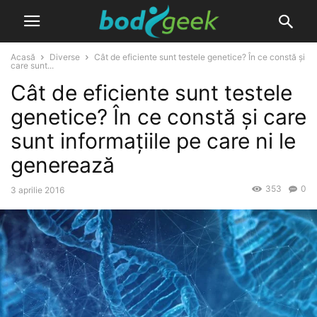
Acasă
Diverse
Cât de eficiente sunt testele genetice? În ce constă și
care sunt...
Cât de eficiente sunt testele
genetice? În ce constă și care
sunt informațiile pe care ni le
generează
353
0
3 aprilie 2016