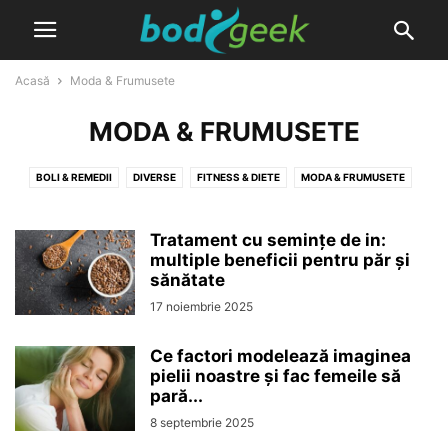
Acasă
Moda & Frumusete
MODA & FRUMUSETE
BOLI & REMEDII
DIVERSE
FITNESS & DIETE
MODA & FRUMUSETE
NATURIST & PLANTE MEDICINALE
PRODUSE
Tratament cu semințe de in:
multiple beneficii pentru păr și
sănătate
17 noiembrie 2025
Ce factori modelează imaginea
pielii noastre și fac femeile să
pară...
8 septembrie 2025