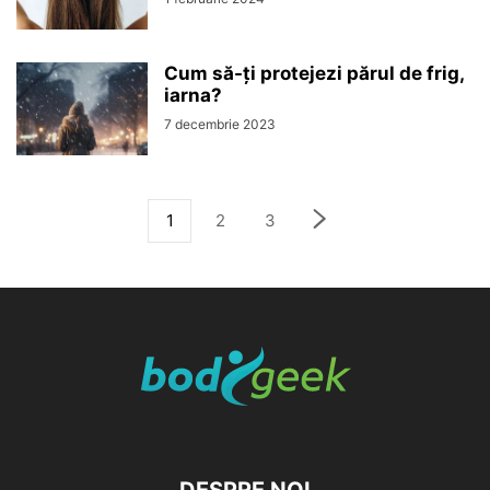
Cum să-ți protejezi părul de frig,
iarna?
7 decembrie 2023
1
2
3