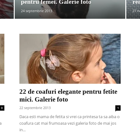
pentru femei. Galerie foto
re
24 septembrie 2013
27 n
22 de coafuri elegante pentru fetite
mici. Galerie foto
22 septembrie 2013
0
1
Daca esti mama de fetita si vrei ca printesa ta sa aiba o
a
coafura cat mai frumoasa vezi galeria foto de mai jos
in...