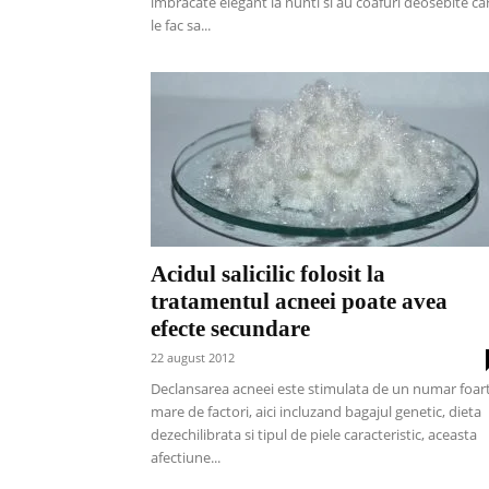
imbracate elegant la nunti si au coafuri deosebite ca
le fac sa...
Acidul salicilic folosit la
tratamentul acneei poate avea
efecte secundare
22 august 2012
Declansarea acneei este stimulata de un numar foar
mare de factori, aici incluzand bagajul genetic, dieta
dezechilibrata si tipul de piele caracteristic, aceasta
afectiune...