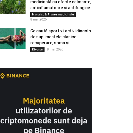
medicinală cu efecte calmante,
antiinflamatoare și antifungice
Naturist & Plante medicinale
8 mai 2026
Ce caută sportivii activi dincolo
de suplimentele clasice:
recuperare, somn și...
8 mai 2026
Diverse