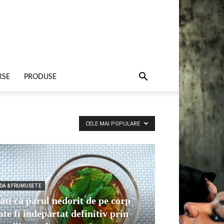
RSE
PRODUSE
CELE MAI POPULARE
DA & FRUMUSETE
iati ca parul nedorit de pe corp
ate fi indepartat definitiv prin