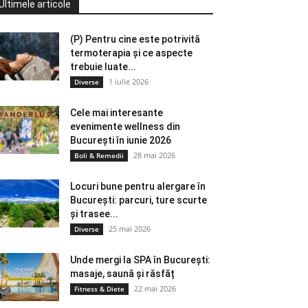
Ultimele articole
(P) Pentru cine este potrivită
termoterapia și ce aspecte
trebuie luate...
1 iulie 2026
Diverse
Cele mai interesante
evenimente wellness din
București în iunie 2026
28 mai 2026
Boli & Remedii
Locuri bune pentru alergare în
București: parcuri, ture scurte
și trasee...
25 mai 2026
Diverse
Unde mergi la SPA în București:
masaje, saună și răsfăț
22 mai 2026
Fitness & Diete