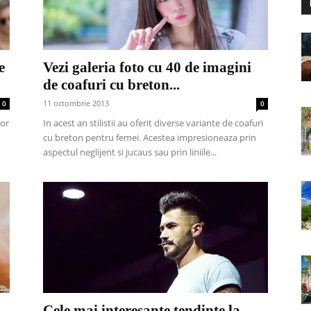
e
Vezi galeria foto cu 40 de imagini
de coafuri cu breton...
11 octombrie 2013
0
0
sor
In acest an stilistii au oferit diverse variante de coafuri
cu breton pentru femei. Acestea impresioneaza prin
aspectul neglijent si jucaus sau prin liniile...
Cele mai interesante tendințe la