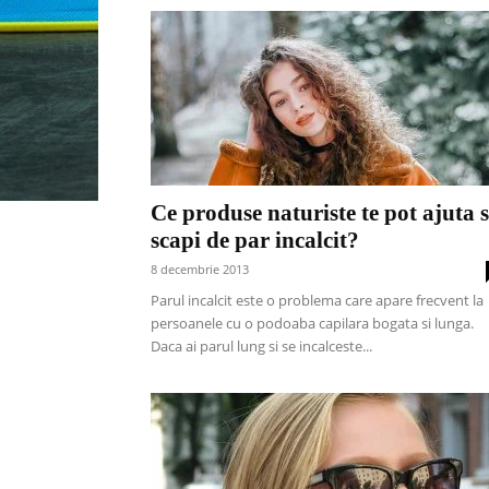
Ce produse naturiste te pot ajuta 
scapi de par incalcit?
8 decembrie 2013
Parul incalcit este o problema care apare frecvent la
persoanele cu o podoaba capilara bogata si lunga.
Daca ai parul lung si se incalceste...