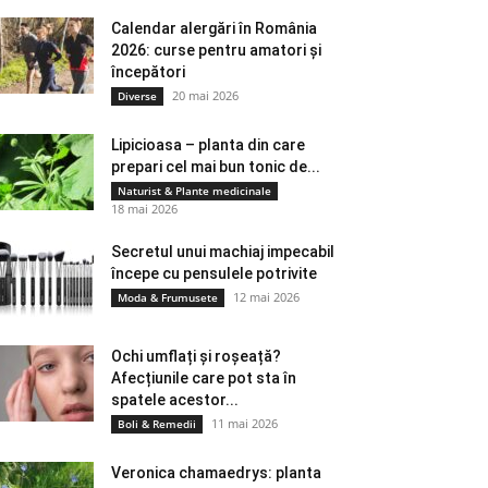
Calendar alergări în România
2026: curse pentru amatori și
începători
20 mai 2026
Diverse
Lipicioasa – planta din care
prepari cel mai bun tonic de...
Naturist & Plante medicinale
18 mai 2026
Secretul unui machiaj impecabil
începe cu pensulele potrivite
12 mai 2026
Moda & Frumusete
Ochi umflați și roșeață?
Afecțiunile care pot sta în
spatele acestor...
11 mai 2026
Boli & Remedii
Veronica chamaedrys: planta