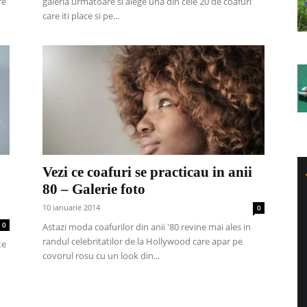
re
galeria urmatoare si alege una din cele 20 de coafuri
care iti place si pe...
Vezi ce coafuri se practicau in anii
80 – Galerie foto
10 ianuarie 2014
0
0
Astazi moda coafurilor din anii '80 revine mai ales in
randul celebritatilor de la Hollywood care apar pe
te
covorul rosu cu un look din...