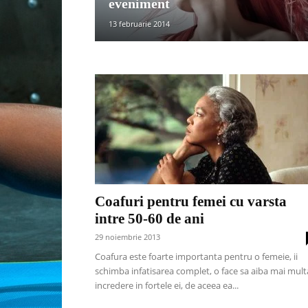
eveniment
13 februarie 2014
Coafuri pentru femei cu varsta
intre 50-60 de ani
29 noiembrie 2013
Coafura este foarte importanta pentru o femeie, ii
schimba infatisarea complet, o face sa aiba mai mult
incredere in fortele ei, de aceea ea...