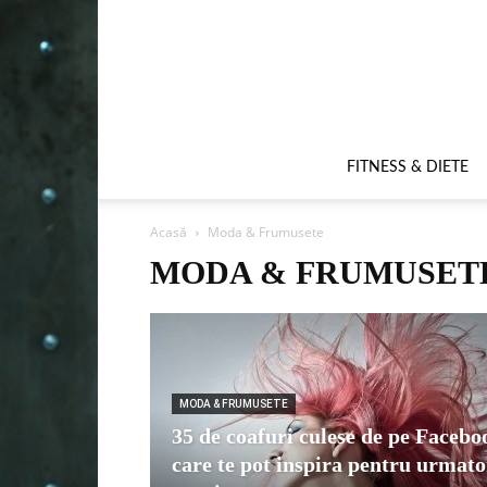
FITNESS & DIETE
Acasă
Moda & Frumusete
MODA & FRUMUSET
MODA & FRUMUSETE
35 de coafuri culese de pe Facebo
care te pot inspira pentru urmato