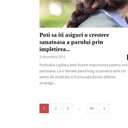
Poti sa iti asiguri o crestere
sanatoasa a parului prin
impletirea...
2 decembrie 2013
Podoaba capilara este foarte importanta pentru ori
persoana. La o femeie parul lung si sanatos este un
semn de vitalitate si frumusete.Exista diferite
strategii...
...
1
2
3
66