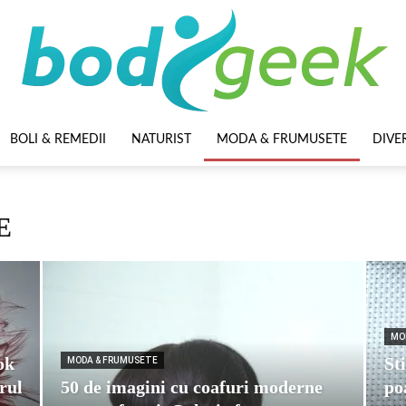
BOLI & REMEDII
NATURIST
MODA & FRUMUSETE
DIVE
BodyGeek
E
MO
ok
St
MODA & FRUMUSETE
rul
50 de imagini cu coafuri moderne
po