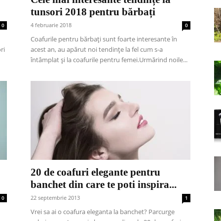
tunsori 2018 pentru bărbați
4 februarie 2018
0
0
Coafurile pentru bărbați sunt foarte interesante în
ri
acest an, au apărut noi tendințe la fel cum s-a
întâmplat și la coafurile pentru femei.Urmărind noile...
20 de coafuri elegante pentru
banchet din care te poti inspira...
22 septembrie 2013
0
1
Vrei sa ai o coafura eleganta la banchet? Parcurge