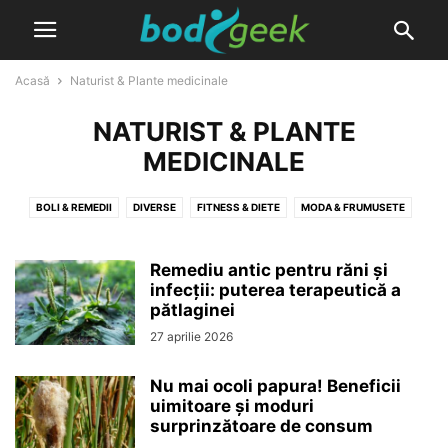
Acasă
Naturist & Plante medicinale
NATURIST & PLANTE
MEDICINALE
BOLI & REMEDII
DIVERSE
FITNESS & DIETE
MODA & FRUMUSETE
NATURIST & PLANTE MEDICINALE
PRODUSE
Remediu antic pentru răni și
infecții: puterea terapeutică a
pătlaginei
27 aprilie 2026
Nu mai ocoli papura! Beneficii
uimitoare și moduri
surprinzătoare de consum