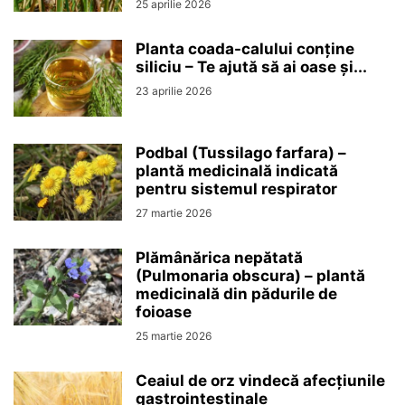
25 aprilie 2026
Planta coada-calului conține
siliciu – Te ajută să ai oase și...
23 aprilie 2026
Podbal (Tussilago farfara) –
plantă medicinală indicată
pentru sistemul respirator
27 martie 2026
Plămânărica nepătată
(Pulmonaria obscura) – plantă
medicinală din pădurile de
foioase
25 martie 2026
Ceaiul de orz vindecă afecțiunile
gastrointestinale