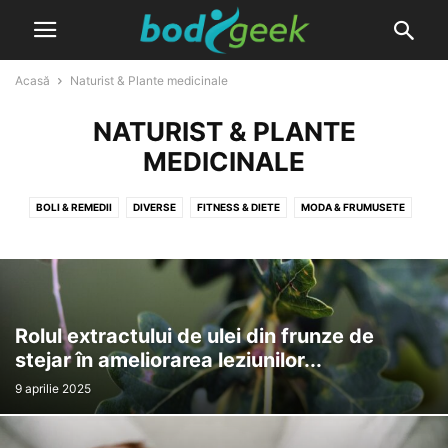
Acasă
Naturist & Plante medicinale
NATURIST & PLANTE
MEDICINALE
BOLI & REMEDII
DIVERSE
FITNESS & DIETE
MODA & FRUMUSETE
NATURIST & PLANTE MEDICINALE
PRODUSE
Rolul extractului de ulei din frunze de
stejar în ameliorarea leziunilor...
9 aprilie 2025