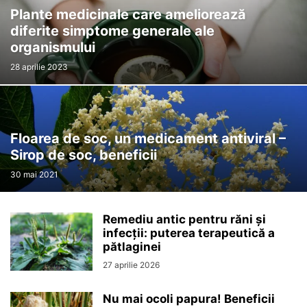
Plante medicinale care ameliorează
diferite simptome generale ale
organismului
28 aprilie 2023
Floarea de soc, un medicament antiviral –
Sirop de soc, beneficii
30 mai 2021
Remediu antic pentru răni și
infecții: puterea terapeutică a
pătlaginei
27 aprilie 2026
Nu mai ocoli papura! Beneficii