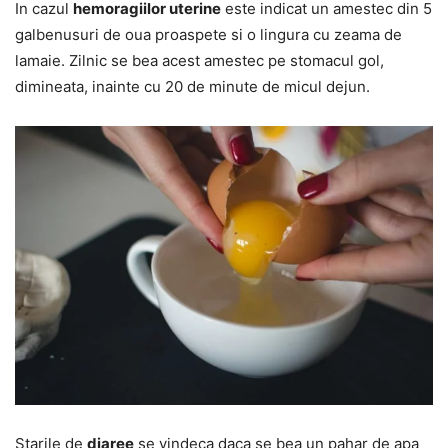
In cazul
hemoragiilor uterine
este indicat un amestec din 5
galbenusuri de oua proaspete si o lingura cu zeama de
lamaie. Zilnic se bea acest amestec pe stomacul gol,
dimineata, inainte cu 20 de minute de micul dejun.
Starile de
diaree
se vindeca daca se bea un pahar de apa