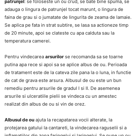
patrunjel
: se foloseste un ou crud, se bate bine spuma, se
adauga o lingura de patrunjel tocat marunt, o lingura de
faina de grau si o jumatate de lingurita de zeama de lamaie.
Se aplica pe fata in strat subtire, se lasa sa actioneze timp
de 20 minute, apoi se clateste cu apa calduta sau la
temperatura camerei.
Pentru vindecarea
arsurilor
se recomanda sa se toarne
putina apa rece si apoi sa se aplice albus de ou. Perioada
de tratament este de la cateva zile pana la o luna, in functie
de cat de grava este arsura. Albusul de ou este un bun
remediu pentru arsurile de gradul I si II. De asemenea
arsurile si ulceratiile pielii se vindeca cu un amestec
realizat din albus de ou si vin de orez.
Albusul de ou
ajuta la recapatarea vocii alterate, la
protejarea gatului la cantareti, la vindecarea raguselii si a
inflamatiilor din zona faringelui si laringelui. Se pune un ou