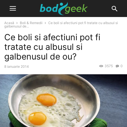
Acasă
Boli & Remedii
Ce boli si afectiuni pot fi tratate cu albusul si
galbenusul de...
Ce boli si afectiuni pot fi
tratate cu albusul si
galbenusul de ou?
3575
0
8 ianuarie 2014