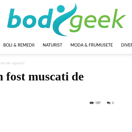
BOLI & REMEDII
NATURIST
MODA & FRUMUSETE
DIVE
BodyGeek
ati de capusa?
 fost muscati de
197
0