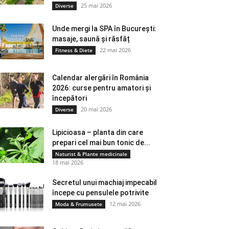
25 mai 2026
Diverse
Unde mergi la SPA în București:
masaje, saună și răsfăț
22 mai 2026
Fitness & Diete
Calendar alergări în România
2026: curse pentru amatori și
începători
20 mai 2026
Diverse
Lipicioasa – planta din care
prepari cel mai bun tonic de...
Naturist & Plante medicinale
18 mai 2026
Secretul unui machiaj impecabil
începe cu pensulele potrivite
12 mai 2026
Moda & Frumusete