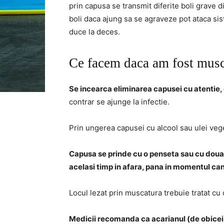
prin capusa se transmit diferite boli grave d
boli daca ajung sa se agraveze pot ataca sis
duce la deces.
Ce facem daca am fost musc
Se incearca eliminarea capusei cu atentie, 
contrar se ajunge la infectie.
Prin ungerea capusei cu alcool sau ulei vege
Capusa se prinde cu o penseta sau cu doua 
acelasi timp in afara, pana in momentul ca
Locul lezat prin muscatura trebuie tratat cu
Medicii recomanda ca acarianul (de obicei el