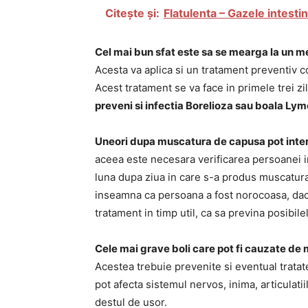
Citește și:
Flatulenta – Gazele intesti
Cel mai bun sfat este sa se mearga la un m
Acesta va aplica si un tratament preventiv c
Acest tratament se va face in primele trei z
preveni si infectia Borelioza sau boala L
Uneori dupa muscatura de capusa pot interv
aceea este necesara verificarea persoanei i
luna dupa ziua in care s-a produs muscatur
inseamna ca persoana a fost norocoasa, dac
tratament in timp util, ca sa previna posibile
Cele mai grave boli care pot fi cauzate de
Acestea trebuie prevenite si eventual tratate
pot afecta sistemul nervos, inima, articulatii
destul de usor.