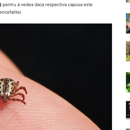
)
pentru a vedea daca respectiva capusa este
encefalitei.