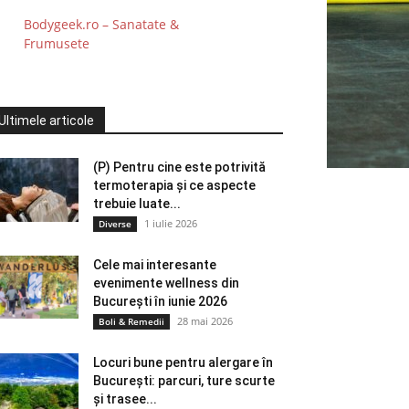
Bodygeek.ro – Sanatate &
Frumusete
Ultimele articole
(P) Pentru cine este potrivită
termoterapia și ce aspecte
trebuie luate...
1 iulie 2026
Diverse
Cele mai interesante
evenimente wellness din
București în iunie 2026
28 mai 2026
Boli & Remedii
Locuri bune pentru alergare în
București: parcuri, ture scurte
și trasee...