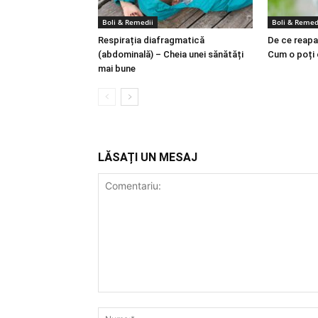
Boli & Remedii
Boli & Remed
Respirația diafragmatică
De ce reapa
(abdominală) – Cheia unei sănătăți
Cum o poți
mai bune
LĂSAȚI UN MESAJ