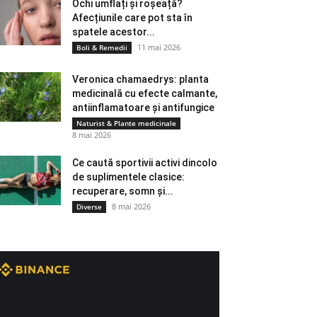
Ochi umflați și roșeață?
Afecțiunile care pot sta în
spatele acestor...
11 mai 2026
Boli & Remedii
Veronica chamaedrys: planta
medicinală cu efecte calmante,
antiinflamatoare și antifungice
Naturist & Plante medicinale
8 mai 2026
Ce caută sportivii activi dincolo
de suplimentele clasice:
recuperare, somn și...
8 mai 2026
Diverse