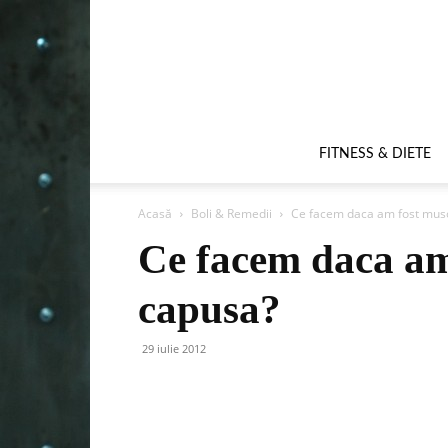
FITNESS & DIETE
Acasă
Boli & Remedii
Ce facem daca am fost musc
Ce facem daca am
capusa?
29 iulie 2012