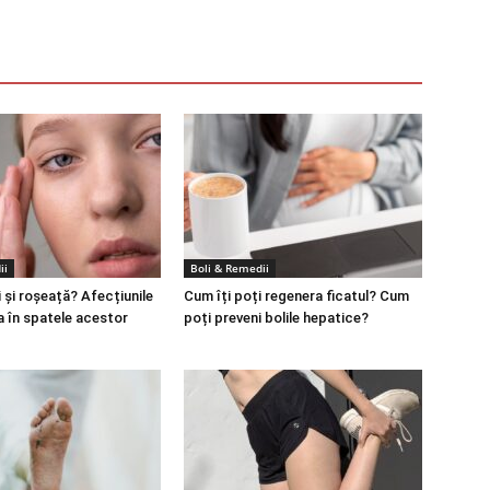
ii
Boli & Remedii
 și roșeață? Afecțiunile
Cum îți poți regenera ficatul? Cum
a în spatele acestor
poți preveni bolile hepatice?