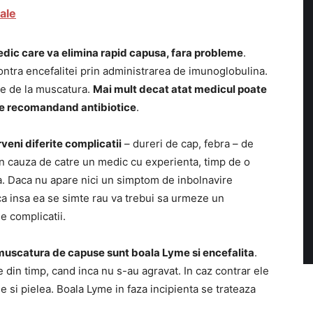
nale
edic care va elimina rapid capusa, fara probleme
.
ontra encefalitei prin administrarea de imunoglobulina.
ile de la muscatura.
Mai mult decat atat medicul poate
yme recomandand antibiotice
.
eni diferite complicatii
– dureri de cap, febra – de
n cauza de catre un medic cu experienta, timp de o
a. Daca nu apare nici un simptom de inbolnavire
a insa ea se simte rau va trebui sa urmeze un
le complicatii.
 muscatura de capuse sunt boala Lyme si encefalita
.
 din timp, cand inca nu s-au agravat. In caz contrar ele
le si pielea. Boala Lyme in faza incipienta se trateaza