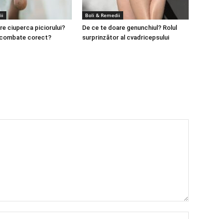
ii
Boli & Remedii
re ciuperca piciorului?
De ce te doare genunchiul? Rolul
 combate corect?
surprinzător al cvadricepsului