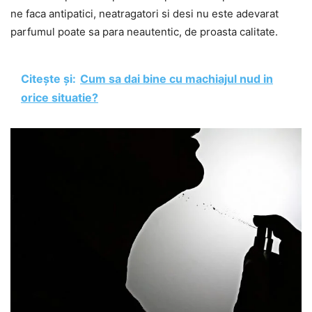
ne faca antipatici, neatragatori si desi nu este adevarat
parfumul poate sa para neautentic, de proasta calitate.
Citește și:
Cum sa dai bine cu machiajul nud in
orice situatie?