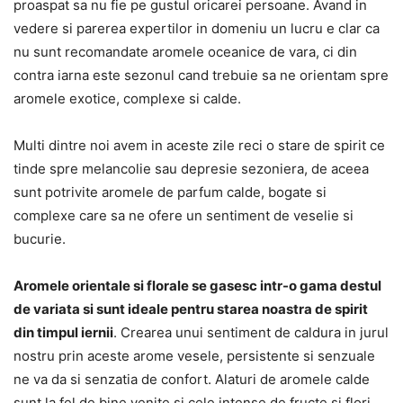
proaspat sa nu fie pe gustul oricarei persoane. Avand in
vedere si parerea expertilor in domeniu un lucru e clar ca
nu sunt recomandate aromele oceanice de vara, ci din
contra iarna este sezonul cand trebuie sa ne orientam spre
aromele exotice, complexe si calde.
Multi dintre noi avem in aceste zile reci o stare de spirit ce
tinde spre melancolie sau depresie sezoniera, de aceea
sunt potrivite aromele de parfum calde, bogate si
complexe care sa ne ofere un sentiment de veselie si
bucurie.
Aromele orientale si florale se gasesc intr-o gama destul
de variata si sunt ideale pentru starea noastra de spirit
din timpul iernii
. Crearea unui sentiment de caldura in jurul
nostru prin aceste arome vesele, persistente si senzuale
ne va da si senzatia de confort. Alaturi de aromele calde
sunt la fel de bine venite si cele intense de fructe si flori,