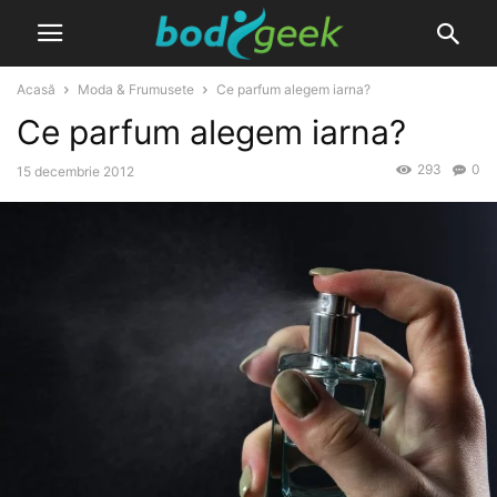
Acasă
Moda & Frumusete
Ce parfum alegem iarna?
Ce parfum alegem iarna?
293
0
15 decembrie 2012