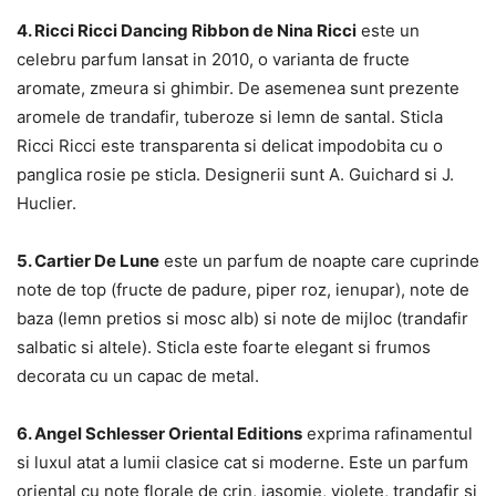
4. Ricci Ricci Dancing Ribbon de Nina Ricci
este un
celebru parfum lansat in 2010, o varianta de fructe
aromate, zmeura si ghimbir. De asemenea sunt prezente
aromele de trandafir, tuberoze si lemn de santal. Sticla
Ricci Ricci este transparenta si delicat impodobita cu o
panglica rosie pe sticla. Designerii sunt A. Guichard si J.
Huclier.
5. Cartier De Lune
este un parfum de noapte care cuprinde
note de top (fructe de padure, piper roz, ienupar), note de
baza (lemn pretios si mosc alb) si note de mijloc (trandafir
salbatic si altele). Sticla este foarte elegant si frumos
decorata cu un capac de metal.
6. Angel Schlesser Oriental Editions
exprima rafinamentul
si luxul atat a lumii clasice cat si moderne. Este un parfum
oriental cu note florale de crin, iasomie, violete, trandafir si