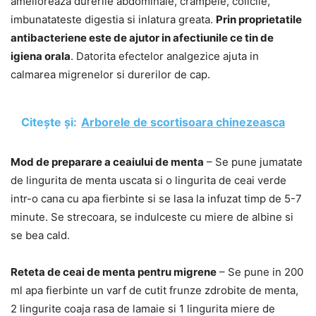
amelioreaza durerile abdominale, crampele, colicile,
imbunatateste digestia si inlatura greata.
Prin proprietatile
antibacteriene este de ajutor in afectiunile ce tin de
igiena orala
. Datorita efectelor analgezice ajuta in
calmarea migrenelor si durerilor de cap.
Citește și:
Arborele de scortisoara chinezeasca
Mod de preparare a ceaiului de menta
– Se pune jumatate
de lingurita de menta uscata si o lingurita de ceai verde
intr-o cana cu apa fierbinte si se lasa la infuzat timp de 5-7
minute. Se strecoara, se indulceste cu miere de albine si
se bea cald.
Reteta de ceai de menta pentru migrene
– Se pune in 200
ml apa fierbinte un varf de cutit frunze zdrobite de menta,
2 lingurite coaja rasa de lamaie si 1 lingurita miere de