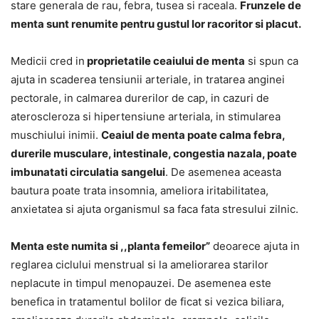
stare generala de rau, febra, tusea si raceala.
Frunzele de
menta sunt renumite pentru gustul lor racoritor si placut.
Medicii cred in
proprietatile ceaiului de menta
si spun ca
ajuta in scaderea tensiunii arteriale, in tratarea anginei
pectorale, in calmarea durerilor de cap, in cazuri de
ateroscleroza si hipertensiune arteriala, in stimularea
muschiului inimii.
Ceaiul de menta poate calma febra,
durerile musculare, intestinale, congestia nazala, poate
imbunatati circulatia sangelui
. De asemenea aceasta
bautura poate trata insomnia, ameliora iritabilitatea,
anxietatea si ajuta organismul sa faca fata stresului zilnic.
Menta este numita si ,,planta femeilor”
deoarece ajuta in
reglarea ciclului menstrual si la ameliorarea starilor
neplacute in timpul menopauzei. De asemenea este
benefica in tratamentul bolilor de ficat si vezica biliara,