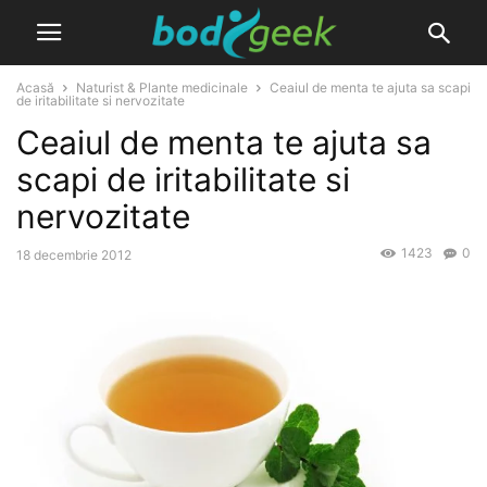
Acasă
Naturist & Plante medicinale
Ceaiul de menta te ajuta sa scapi
de iritabilitate si nervozitate
Ceaiul de menta te ajuta sa
scapi de iritabilitate si
nervozitate
1423
0
18 decembrie 2012