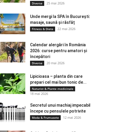
25 mai 2026
Diverse
Unde mergi la SPA în București:
masaje, saună și răsfăț
22 mai 2026
Fitness & Diete
Calendar alergări în România
2026: curse pentru amatori și
începători
20 mai 2026
Diverse
Lipicioasa – planta din care
prepari cel mai bun tonic de...
Naturist & Plante medicinale
18 mai 2026
Secretul unui machiaj impecabil
începe cu pensulele potrivite
12 mai 2026
Moda & Frumusete