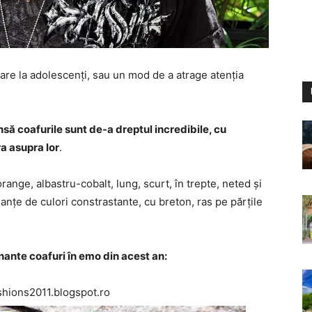
re la adolescenți, sau un mod de a atrage atenția
însă coafurile sunt de-a dreptul incredibile, cu
a asupra lor
.
 orange, albastru-cobalt, lung, scurt, în trepte, neted și
nuanțe de culori constrastante, cu breton, ras pe părțile
onante coafuri în emo din acest an:
hions2011.blogspot.ro