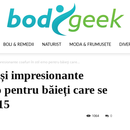
BOLI & REMEDII
NATURIST
MODA & FRUMUSETE
DIVE
BodyGeek
resionante coafuri în stil emo pentru băieți care...
 și impresionante
o pentru băieți care se
15
1064
0