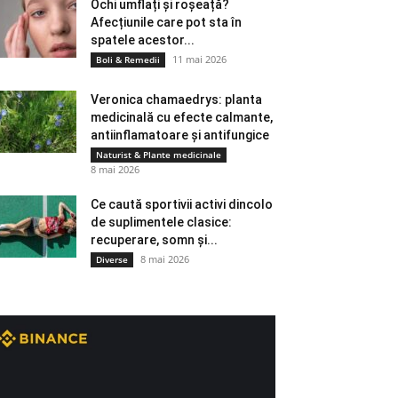
Ochi umflați și roșeață?
Afecțiunile care pot sta în
spatele acestor...
11 mai 2026
Boli & Remedii
Veronica chamaedrys: planta
medicinală cu efecte calmante,
antiinflamatoare și antifungice
Naturist & Plante medicinale
8 mai 2026
Ce caută sportivii activi dincolo
de suplimentele clasice:
recuperare, somn și...
8 mai 2026
Diverse