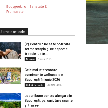
Bodygeek.ro – Sanatate &
Frumusete
Ultimele articole
(P) Pentru cine este potrivită
termoterapia și ce aspecte
trebuie luate...
1 iulie 2026
Diverse
Cele mai interesante
evenimente wellness din
București în iunie 2026
28 mai 2026
Boli & Remedii
Locuri bune pentru alergare în
București: parcuri, ture scurte
și trasee...