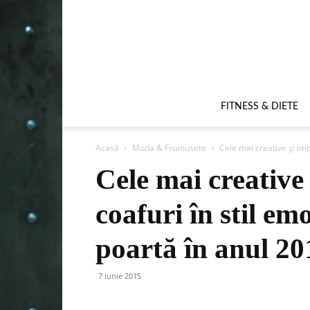
FITNESS & DIETE
Acasă
Moda & Frumusete
Cele mai creative și imp
Cele mai creative
coafuri în stil em
poartă în anul 20
7 iunie 2015