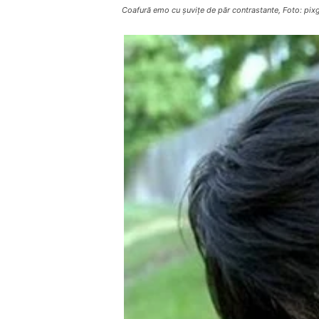
Coafură emo cu șuvițe de păr contrastante, Foto: p