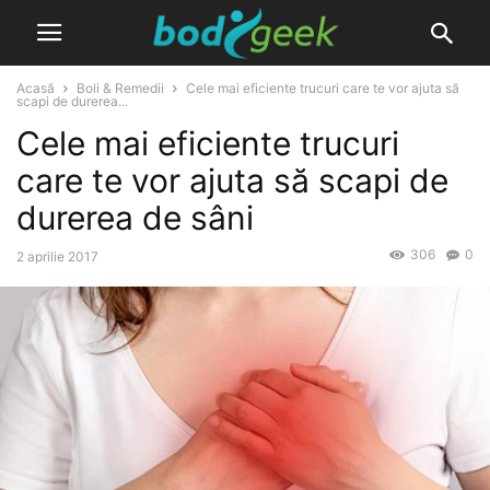
Acasă
Boli & Remedii
Cele mai eficiente trucuri care te vor ajuta să
scapi de durerea...
Cele mai eficiente trucuri
care te vor ajuta să scapi de
durerea de sâni
306
0
2 aprilie 2017