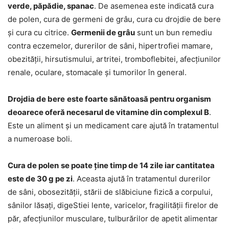
verde, păpădie, spanac
. De asemenea este indicată cura
de polen, cura de germeni de grâu, cura cu drojdie de bere
și cura cu citrice.
Germenii de grâu
sunt un bun remediu
contra eczemelor, durerilor de sâni, hipertrofiei mamare,
obezității, hirsutismului, artritei, tromboflebitei, afecțiunilor
renale, oculare, stomacale și tumorilor în general.
Drojdia de bere
este foarte sănătoasă pentru organism
deoarece oferă necesarul de vitamine din complexul B
.
Este un aliment și un medicament care ajută în tratamentul
a numeroase boli.
Cura de polen
se poate ține timp de 14 zile iar cantitatea
este de 30 g pe zi
. Aceasta ajută în tratamentul durerilor
de sâni, obosezității, stării de slăbiciune fizică a corpului,
sânilor lăsați, digeStiei lente, varicelor, fragilității firelor de
păr, afecțiunilor musculare, tulburărilor de apetit alimentar