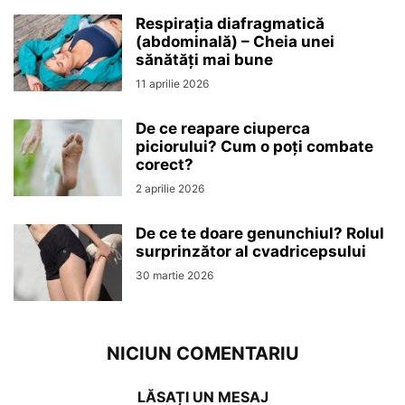
Respirația diafragmatică
(abdominală) – Cheia unei
sănătăți mai bune
11 aprilie 2026
De ce reapare ciuperca
piciorului? Cum o poți combate
corect?
2 aprilie 2026
De ce te doare genunchiul? Rolul
surprinzător al cvadricepsului
30 martie 2026
NICIUN COMENTARIU
LĂSAȚI UN MESAJ