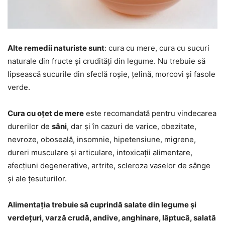
Alte remedii naturiste sunt
: cura cu mere, cura cu sucuri
naturale din fructe și crudități din legume. Nu trebuie să
lipsească sucurile din sfeclă roșie, țelină, morcovi și fasole
verde.
Cura cu oțet de mere
este recomandată pentru vindecarea
durerilor de
sâni
, dar și în cazuri de varice, obezitate,
nevroze, oboseală, insomnie, hipetensiune, migrene,
dureri musculare și articulare, intoxicații alimentare,
afecțiuni degenerative, artrite, scleroza vaselor de sânge
și ale țesuturilor.
Alimentația trebuie să cuprindă salate din legume și
verdețuri, varză crudă, andive, anghinare, lăptucă, salată