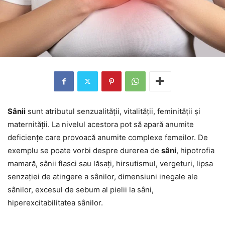
Sânii
sunt atributul senzualității, vitalității, feminității și
maternității. La nivelul acestora pot să apară anumite
deficiențe care provoacă anumite complexe femeilor. De
exemplu se poate vorbi despre durerea de
sâni
, hipotrofia
mamară, sânii flasci sau lăsați, hirsutismul, vergeturi, lipsa
senzației de atingere a sânilor, dimensiuni inegale ale
sânilor, excesul de sebum al pielii la sâni,
hiperexcitabilitatea sânilor.