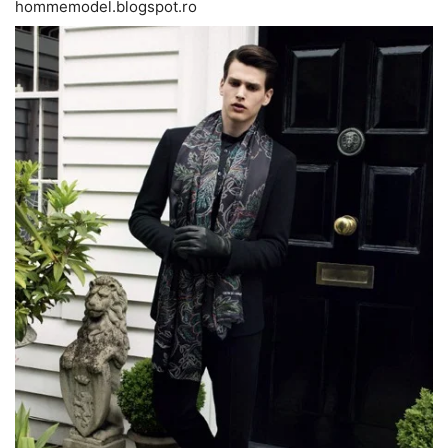
hommemodel.blogspot.ro