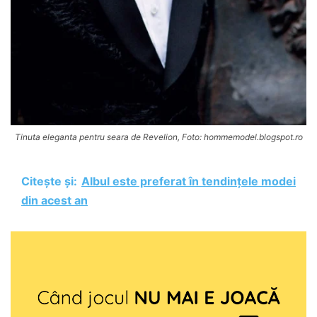
Tinuta eleganta pentru seara de Revelion, Foto: hommemodel.blogspot.ro
Citește și:
Albul este preferat în tendințele modei
din acest an