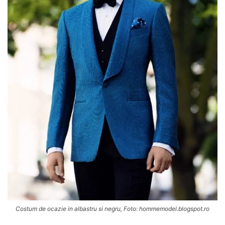
Costum de ocazie in albastru si negru, Foto: hommemodel.blogspot.ro