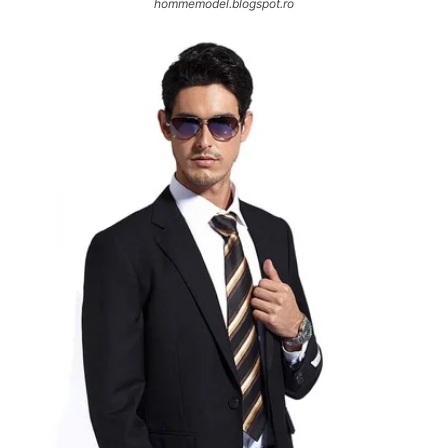
hommemodel.blogspot.ro