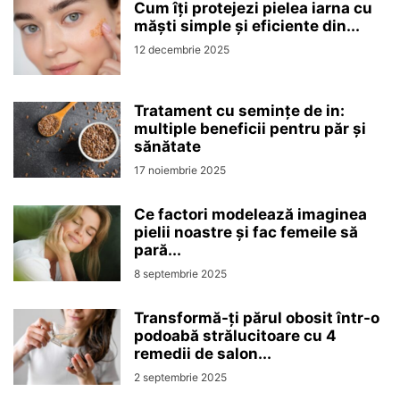
Cum îți protejezi pielea iarna cu
măști simple și eficiente din...
12 decembrie 2025
Tratament cu semințe de in:
multiple beneficii pentru păr și
sănătate
17 noiembrie 2025
Ce factori modelează imaginea
pielii noastre și fac femeile să
pară...
8 septembrie 2025
Transformă-ți părul obosit într-o
podoabă strălucitoare cu 4
remedii de salon...
2 septembrie 2025