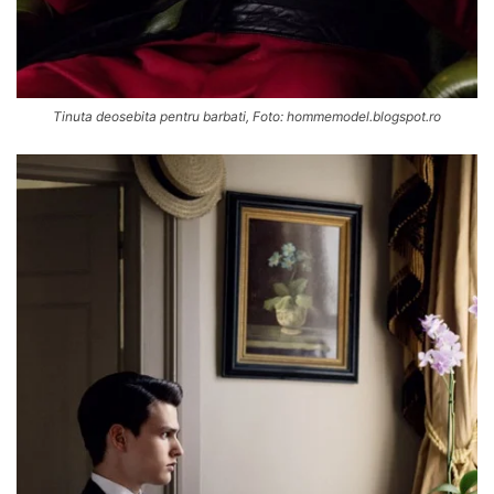
Tinuta deosebita pentru barbati, Foto: hommemodel.blogspot.ro