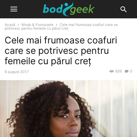
Acasă
Moda & Frumusete
Cele mai frumoase coafuri care se
potrivesc pentru femeile cu părul creț
Cele mai frumoase coafuri
care se potrivesc pentru
femeile cu părul creț
926
0
8 august 2017