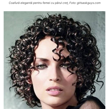
Coafură elegantă pentru femei cu părul creț, Foto: girlsaskguys.com