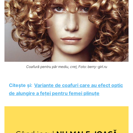
Coafură pentru păr mediu, creț, Foto: berry-girl.ru
Citește și:
Variante de coafuri care au efect optic
de alungire a feței pentru femei plinuțe