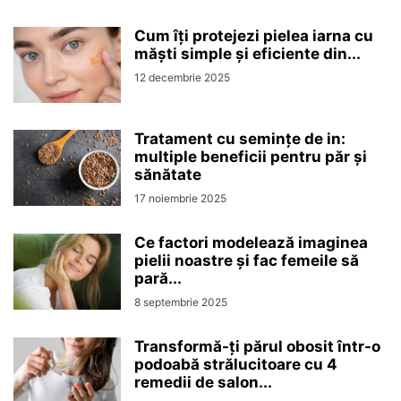
Cum îți protejezi pielea iarna cu
măști simple și eficiente din...
12 decembrie 2025
Tratament cu semințe de in:
multiple beneficii pentru păr și
sănătate
17 noiembrie 2025
Ce factori modelează imaginea
pielii noastre și fac femeile să
pară...
8 septembrie 2025
Transformă-ți părul obosit într-o
podoabă strălucitoare cu 4
remedii de salon...