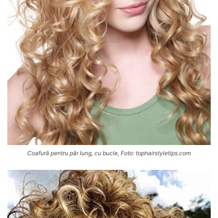
Coafură pentru păr lung, cu bucle, Foto: tophairstyletips.com