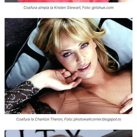
Coafura simpla la Kristen Stewart, Foto: girlshue.com
Coafura la Charlize Theron, Foto: photowallcorner.blogspot.ro