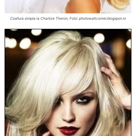
Coafura simpla la Charlize Theron, Foto: photowallcorner.blogspot.ro