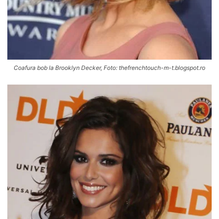
Coafura bob la Brooklyn Decker, Foto: thefrenchtouch-m-t.blogspot.ro