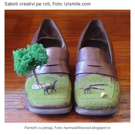
Saboti creativi pe roti, Foto: izismile.com
Pantofi cu peisaj, Foto: hannaslifeiscool.blogspot.ro