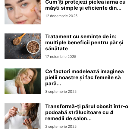
Cum îți protejezi pielea iarna cu
măști simple și eficiente din...
12 decembrie 2025
Tratament cu semințe de in:
multiple beneficii pentru păr și
sănătate
17 noiembrie 2025
Ce factori modelează imaginea
pielii noastre și fac femeile să
pară...
8 septembrie 2025
Transformă-ți părul obosit într-o
podoabă strălucitoare cu 4
remedii de salon...
2 septembrie 2025