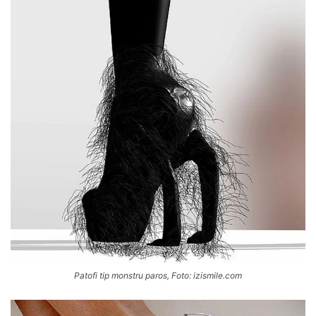
Patofi tip monstru paros, Foto: izismile.com