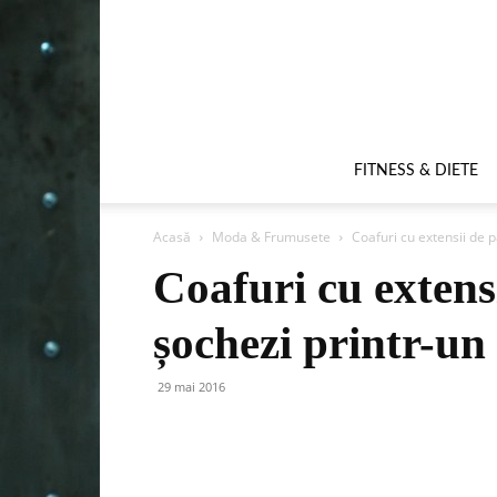
FITNESS & DIETE
Acasă
Moda & Frumusete
Coafuri cu extensii de 
Coafuri cu extens
șochezi printr-un
29 mai 2016