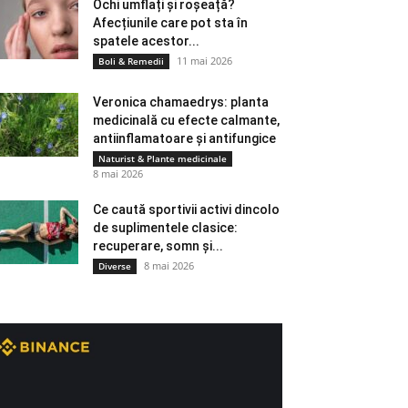
Ochi umflați și roșeață?
Afecțiunile care pot sta în
spatele acestor...
11 mai 2026
Boli & Remedii
Veronica chamaedrys: planta
medicinală cu efecte calmante,
antiinflamatoare și antifungice
Naturist & Plante medicinale
8 mai 2026
Ce caută sportivii activi dincolo
de suplimentele clasice:
recuperare, somn și...
8 mai 2026
Diverse