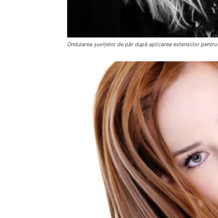
Ondularea șuvițelor de păr după aplicarea estensiilor pentr