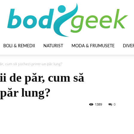
BOLI & REMEDII
NATURIST
MODA & FRUMUSETE
DIVE
BodyGeek
păr, cum să șochezi printr-un păr lung?
ii de păr, cum să
 păr lung?
1389
0