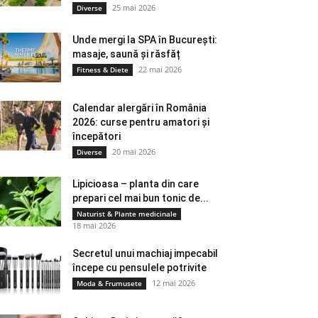
25 mai 2026
Diverse
Unde mergi la SPA în București:
masaje, saună și răsfăț
22 mai 2026
Fitness & Diete
Calendar alergări în România
2026: curse pentru amatori și
începători
20 mai 2026
Diverse
Lipicioasa – planta din care
prepari cel mai bun tonic de...
Naturist & Plante medicinale
18 mai 2026
Secretul unui machiaj impecabil
începe cu pensulele potrivite
12 mai 2026
Moda & Frumusete