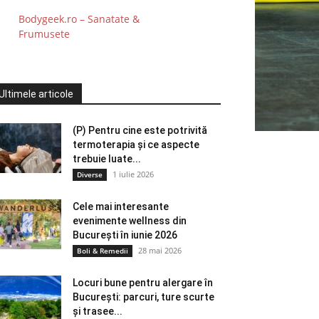
Bodygeek.ro – Sanatate &
Frumusete
Ultimele articole
(P) Pentru cine este potrivită
termoterapia și ce aspecte
trebuie luate...
1 iulie 2026
Diverse
Cele mai interesante
evenimente wellness din
București în iunie 2026
28 mai 2026
Boli & Remedii
Locuri bune pentru alergare în
București: parcuri, ture scurte
și trasee...