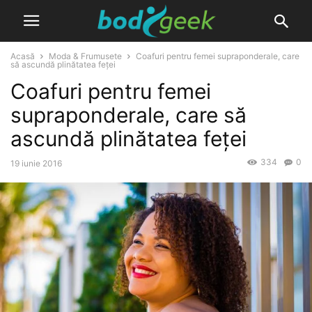
Acasă
Moda & Frumusete
Coafuri pentru femei supraponderale, care
să ascundă plinătatea feţei
Coafuri pentru femei
supraponderale, care să
ascundă plinătatea feţei
334
0
19 iunie 2016