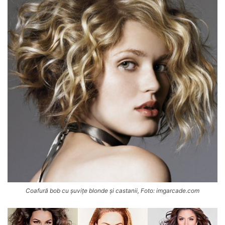
Coafură bob cu șuvițe blonde și castanii, Foto: imgarcade.com