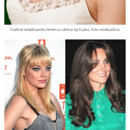
Coafură simplă pentru femei cu câteva kg în plus, Foto: moda.jofo.ru