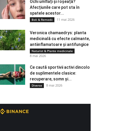
Ochi umflați și roșeață?
Afecțiunile care pot sta în
spatele acestor...
11 mai 2026
Boli & Remedii
Veronica chamaedrys: planta
medicinală cu efecte calmante,
antiinflamatoare și antifungice
Naturist & Plante medicinale
8 mai 2026
Ce caută sportivii activi dincolo
de suplimentele clasice:
recuperare, somn și...
8 mai 2026
Diverse