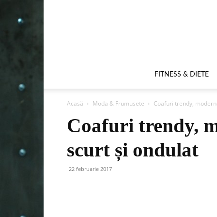
FITNESS & DIETE
Acasă
Moda & Frumusete
Coafuri trendy, moderne
Coafuri trendy, 
scurt și ondulat
22 februarie 2017