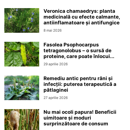
Veronica chamaedrys: planta
medicinală cu efecte calmante,
antiinflamatoare și antifungice
8 mai 2026
Fasolea Psophocarpus
tetragonolobus – o sursă de
proteine, care poate înlocui...
29 aprilie 2026
Remediu antic pentru răni și
infecții: puterea terapeutică a
pătlaginei
27 aprilie 2026
Nu mai ocoli papura! Beneficii
uimitoare și moduri
surprinzătoare de consum