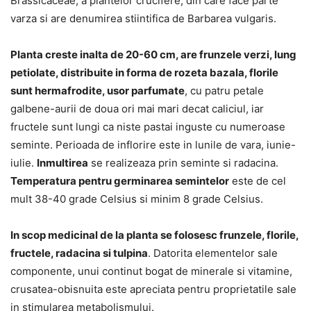
Brassicaceae, a plantelor crucifere, din care face parte
varza si are denumirea stiintifica de Barbarea vulgaris.
Planta creste inalta de 20-60 cm, are frunzele verzi, lung
petiolate, distribuite in forma de rozeta bazala, florile
sunt hermafrodite, usor parfumate
, cu patru petale
galbene-aurii de doua ori mai mari decat caliciul, iar
fructele sunt lungi ca niste pastai inguste cu numeroase
seminte. Perioada de inflorire este in lunile de vara, iunie-
iulie.
Inmultirea
se realizeaza prin seminte si radacina.
Temperatura pentru germinarea semintelor
este de cel
mult 38-40 grade Celsius si minim 8 grade Celsius.
In scop medicinal de la planta se folosesc frunzele, florile,
fructele, radacina si tulpina
. Datorita elementelor sale
componente, unui continut bogat de minerale si vitamine,
crusatea-obisnuita este apreciata pentru proprietatile sale
in stimularea metabolismului.