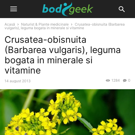
Acasă
Naturist & Plante medicinale
Crusatea-obisnuita (Barbarea
vulgaris), leguma bogata in minerale si vitamine
Crusatea-obisnuita
(Barbarea vulgaris), leguma
bogata in minerale si
vitamine
1284
0
14 august 2013