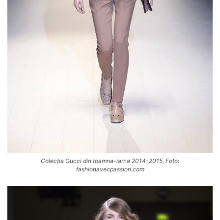
Colecția Gucci din toamna-iarna 2014-2015, Foto:
fashionavecpassion.com