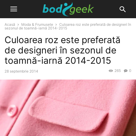
Acasă
Moda & Frumusete
Culoarea roz este preferată de designeri în
sezonul de toamnă-iarnă 2014-2015
Culoarea roz este preferată
de designeri în sezonul de
toamnă-iarnă 2014-2015
265
0
28 septembrie 2014