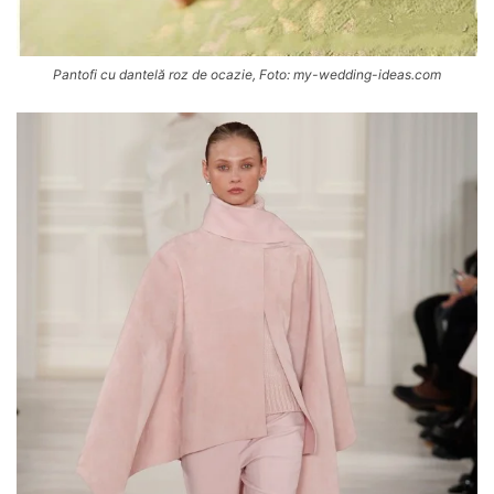
Pantofi cu dantelă roz de ocazie, Foto: my-wedding-ideas.com