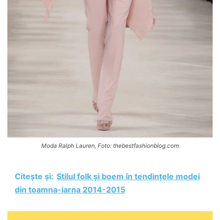
Moda Ralph Lauren, Foto: thebestfashionblog.com
Citește și:
Stilul folk și boem în tendințele modei
din toamna-iarna 2014-2015