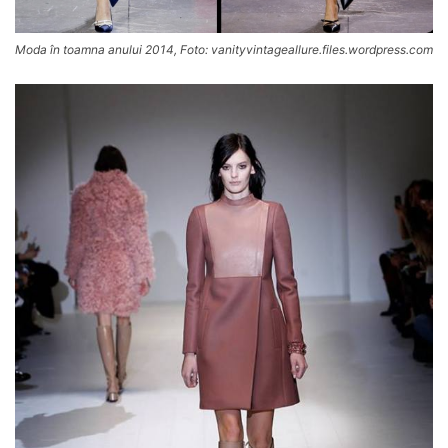
Moda în toamna anului 2014, Foto: vanityvintageallure.files.wordpress.com