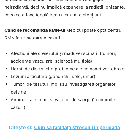
neiradiantă, deci nu implică expunere la radiații ionizante,
ceea ce o face ideală pentru anumite afecțiuni.
Când se recomandă RMN-ul
Medicul poate opta pentru
RMN în următoarele cazuri:
Afecțiuni ale creierului și măduvei spinării (tumori,
accidente vasculare, scleroză multiplă)
Hernii de disc și alte probleme ale coloanei vertebrale
Leziuni articulare (genunchi, șold, umăr)
Tumori de țesuturi moi sau investigarea organelor
pelvine
Anomalii ale inimii și vaselor de sânge (în anumite
cazuri)
Citește și:
Cum să faci față stresului în perioada