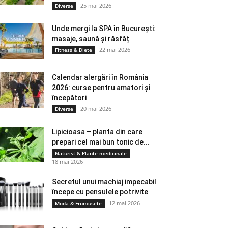
25 mai 2026
Diverse
Unde mergi la SPA în București:
masaje, saună și răsfăț
22 mai 2026
Fitness & Diete
Calendar alergări în România
2026: curse pentru amatori și
începători
20 mai 2026
Diverse
Lipicioasa – planta din care
prepari cel mai bun tonic de...
Naturist & Plante medicinale
18 mai 2026
Secretul unui machiaj impecabil
începe cu pensulele potrivite
12 mai 2026
Moda & Frumusete