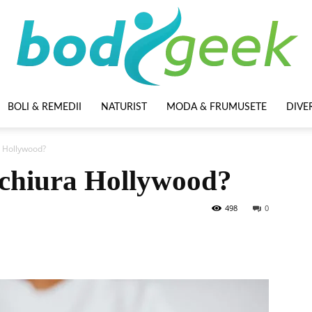
BOLI & REMEDII
NATURIST
MODA & FRUMUSETE
DIVE
BodyGeek
a Hollywood?
ichiura Hollywood?
498
0