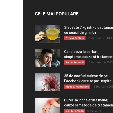
CELE MAI POPULARE
Slabeste 7 kg intr-o saptama
cu ceaiul de ghimbir
21 decembrie 2013
Fitness & Diete
Candidoza la barbati,
simptome, cauze si tratamen
16 septembrie 2013
Boli & Remedii
35 de coafuri culese de pe
Facebook care te pot inspira..
13 februarie 20
Moda & Frumusete
Dureri la incheietura mainii,
cauze si metode de tratamen
5 mai 2013
Boli & Remedii