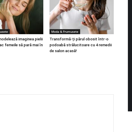
usete
Moda & Frumusete
modelează imaginea pielii
Transformă-ți părul obosit într-o
ac femeile să pară mai în
podoabă strălucitoare cu 4 remedii
de salon acasă!