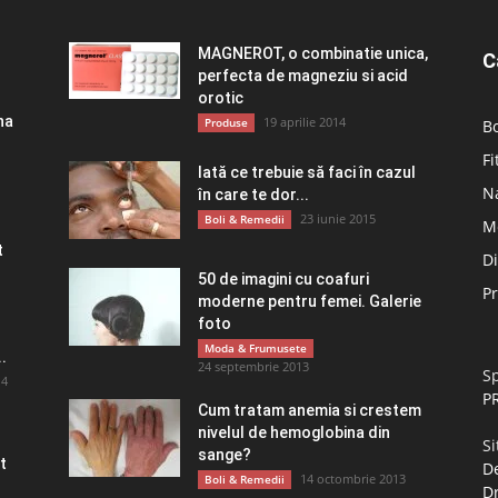
MAGNEROT, o combinatie unica,
C
perfecta de magneziu si acid
orotic
na
19 aprilie 2014
Produse
Bo
Fi
Iată ce trebuie să faci în cazul
Na
în care te dor...
23 iunie 2015
Boli & Remedii
M
t
D
50 de imagini cu coafuri
P
moderne pentru femei. Galerie
foto
Moda & Frumusete
.
24 septembrie 2013
Sp
14
P
Cum tratam anemia si crestem
nivelul de hemoglobina din
Si
sange?
t
De
14 octombrie 2013
Boli & Remedii
D