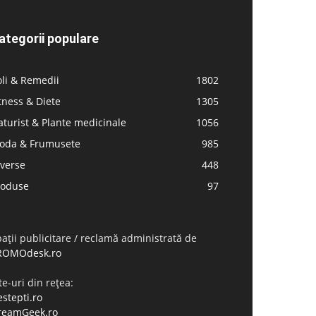
ategorii populare
li & Remedii
1802
tness & Diete
1305
turist & Plante medicinale
1056
oda & Frumusete
985
iverse
448
roduse
97
ații publicitare / reclamă administrată de
ROMOdesk.ro
te-uri din rețea:
stepti.ro
reamGeek.ro