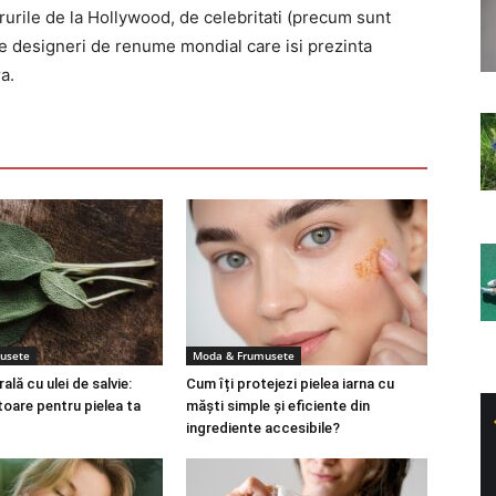
rurile de la Hollywood, de celebritati (precum sunt
de designeri de renume mondial care isi prezinta
a.
usete
Moda & Frumusete
lă cu ulei de salvie:
Cum îți protejezi pielea iarna cu
toare pentru pielea ta
măști simple și eficiente din
ingrediente accesibile?