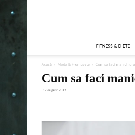
FITNESS & DIETE
Acasă
Moda & Frumusete
Cum sa faci manichiur
Cum sa faci man
12 august 2013