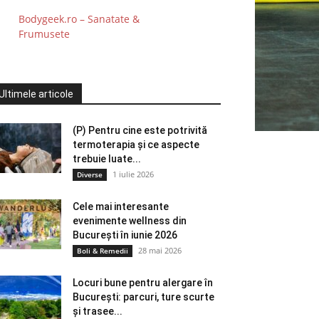
Bodygeek.ro – Sanatate &
Frumusete
Ultimele articole
(P) Pentru cine este potrivită
termoterapia și ce aspecte
trebuie luate...
1 iulie 2026
Diverse
Cele mai interesante
evenimente wellness din
București în iunie 2026
28 mai 2026
Boli & Remedii
Locuri bune pentru alergare în
București: parcuri, ture scurte
și trasee...