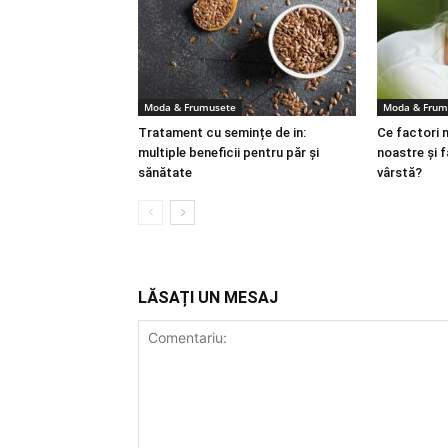
Moda & Frumusete
Moda & Frum
Tratament cu semințe de in:
Ce factori 
multiple beneficii pentru păr și
noastre și f
sănătate
vârstă?
LĂSAȚI UN MESAJ