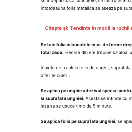
se indeparteaza cuticulele, se lustruieste su
Intotdeauna folia metalica se aseaza pe supr
Citește și:
Tendințe în modă la rochii
Se taie folia in bucatele mici, de forme dre
total zece
. Fiecare din ele trebuie sa aiba 
Inainte de a aplica folia de unghii, suprafata
diferite culori.
Se aplica pe unghie adezivul special pentr
la suprafata unghiei
. Acesta se intinde cu 
lasa sa se usuce timp de 5 minute.
Se aplica folia pe suprafata unghiei
, se apa