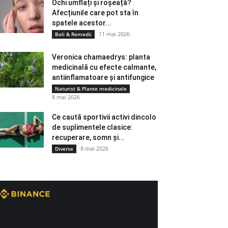
Ochi umflați și roșeață?
Afecțiunile care pot sta în
spatele acestor...
11 mai 2026
Boli & Remedii
Veronica chamaedrys: planta
medicinală cu efecte calmante,
antiinflamatoare și antifungice
Naturist & Plante medicinale
8 mai 2026
Ce caută sportivii activi dincolo
de suplimentele clasice:
recuperare, somn și...
8 mai 2026
Diverse