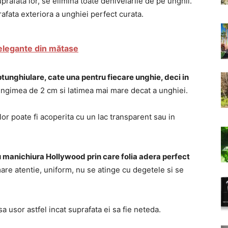
prafata lor, se elimina toate denivelarile de pe unghii.
afata exteriora a unghiei perfect curata.
 elegante din mătase
ptunghiulare, cate una pentru fiecare unghie, deci in
lungimea de 2 cm si latimea mai mare decat a unghiei.
 lor poate fi acoperita cu un lac transparent sau in
u manichiura Hollywood prin care folia adera perfect
mare atentie, uniform, nu se atinge cu degetele si se
sa usor astfel incat suprafata ei sa fie neteda.