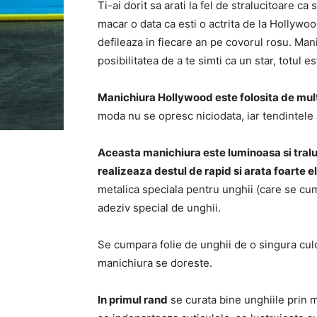
Ti-ai dorit sa arati la fel de stralucitoare c
macar o data ca esti o actrita de la Hollywoo
defileaza in fiecare an pe covorul rosu. Man
posibilitatea de a te simti ca un star, totul es
Manichiura Hollywood este folosita de mul
moda nu se opresc niciodata, iar tendintele 
Aceasta manichiura este luminoasa si tralu
realizeaza destul de rapid si arata foarte 
metalica speciala pentru unghii (care se c
adeziv special de unghii.
Se cumpara folie de unghii de o singura culo
manichiura se doreste.
In primul rand
se curata bine unghiile prin m