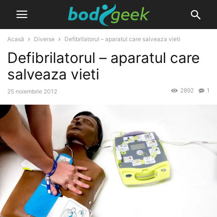
Acasă
Diverse
Defibrilatorul – aparatul care salveaza vieti
Defibrilatorul – aparatul care
salveaza vieti
2892
1
25 noiembrie 2012