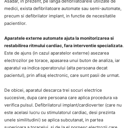
Asadar, in prezent, pe langa defibrilatoarele utilizate de
medici, exista defibrilatoare automate sau semi-automate,
precum si defibrilator implant, in functie de necesitatile
pacientilor.
Aparatele externe automate ajuta la monitorizarea si
restabilirea ritmului cardiac, fara interventie specializata
.
Este de ajuns (in cazul aparatelor externe) asezarea
electrozilor pe torace, apasarea unui buton de analiza, iar
aparatul va indica operatorului (alta persoana decat
pacientul), prin afisaj electronic, care sunt pasii de urmat.
De obicei, aparatul descarca trei socuri electrice
succesive, dupa care persoana care aplica procedura va
verifica pulsul. Defibrilatorul implant/cardioverter (care nu
este acelasi lucru cu stimulatorul cardiac, desi prezinta
unele similitudini) se aplica subcutanat, in partea
superioara a toracelui, si de la el pornesc electrozii care