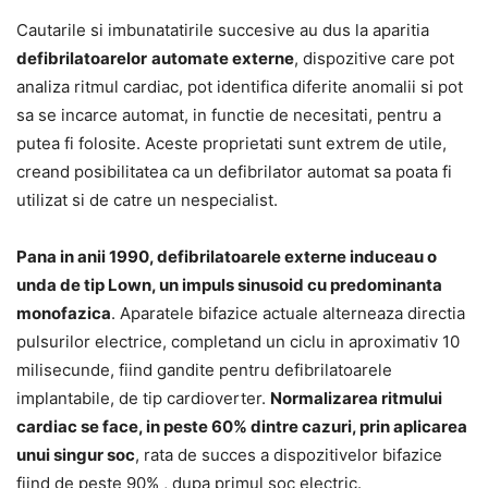
Cautarile si imbunatatirile succesive au dus la aparitia
defibrilatoarelor
automate externe
, dispozitive care pot
analiza ritmul cardiac, pot identifica diferite anomalii si pot
sa se incarce automat, in functie de necesitati, pentru a
putea fi folosite. Aceste proprietati sunt extrem de utile,
creand posibilitatea ca un defibrilator automat sa poata fi
utilizat si de catre un nespecialist.
Pana in anii 1990, defibrilatoarele externe induceau o
unda de tip Lown, un impuls sinusoid cu predominanta
monofazica
. Aparatele bifazice actuale alterneaza directia
pulsurilor electrice, completand un ciclu in aproximativ 10
milisecunde, fiind gandite pentru defibrilatoarele
implantabile, de tip cardioverter.
Normalizarea ritmului
cardiac se face, in peste 60% dintre cazuri, prin aplicarea
unui singur soc
, rata de succes a dispozitivelor bifazice
fiind de peste 90% , dupa primul soc electric.