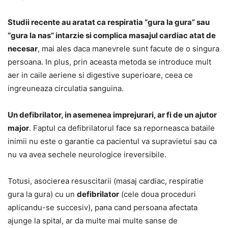
Studii recente au aratat ca respiratia “gura la gura” sau
“gura la nas” intarzie si complica masajul cardiac atat de
necesar
, mai ales daca manevrele sunt facute de o singura
persoana. In plus, prin aceasta metoda se introduce mult
aer in caile aeriene si digestive superioare, ceea ce
ingreuneaza circulatia sanguina.
Un defibrilator, in asemenea imprejurari, ar fi de un ajutor
major
. Faptul ca defibrilatorul face sa reporneasca bataile
inimii nu este o garantie ca pacientul va supravietui sau ca
nu va avea sechele neurologice ireversibile.
Totusi, asocierea resuscitarii (masaj cardiac, respiratie
gura la gura) cu un
defibrilator
(cele doua proceduri
aplicandu-se succesiv), pana cand persoana afectata
ajunge la spital, ar da multe mai multe sanse de