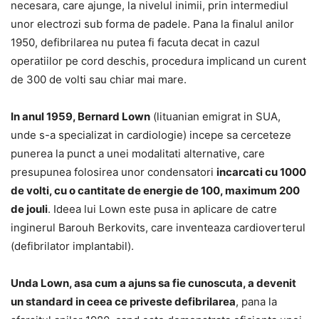
necesara, care ajunge, la nivelul inimii, prin intermediul
unor electrozi sub forma de padele. Pana la finalul anilor
1950, defibrilarea nu putea fi facuta decat in cazul
operatiilor pe cord deschis, procedura implicand un curent
de 300 de volti sau chiar mai mare.
In anul 1959, Bernard Lown
(lituanian emigrat in SUA,
unde s-a specializat in cardiologie) incepe sa cerceteze
punerea la punct a unei modalitati alternative, care
presupunea folosirea unor condensatori
incarcati cu 1000
de volti, cu o cantitate de energie de 100, maximum 200
de jouli
. Ideea lui Lown este pusa in aplicare de catre
inginerul Barouh Berkovits, care inventeaza cardioverterul
(defibrilator implantabil).
Unda Lown, asa cum a ajuns sa fie cunoscuta, a devenit
un standard in ceea ce priveste defibrilarea
, pana la