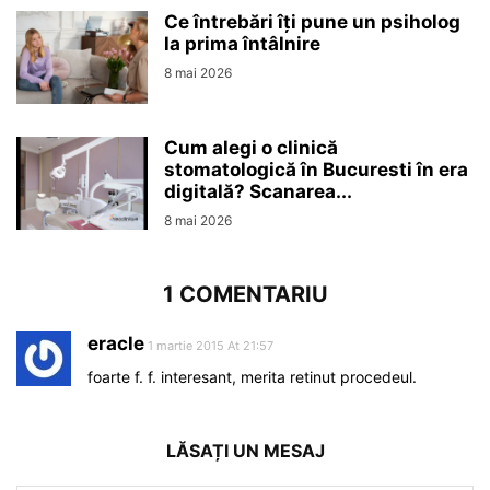
Ce întrebări îți pune un psiholog
la prima întâlnire
8 mai 2026
Cum alegi o clinică
stomatologică în Bucuresti în era
digitală? Scanarea...
8 mai 2026
1 COMENTARIU
eracle
1 martie 2015 At 21:57
foarte f. f. interesant, merita retinut procedeul.
LĂSAȚI UN MESAJ