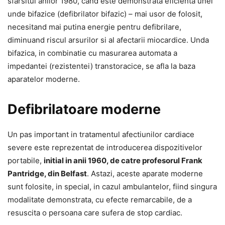
sfarsitul anilor 1980, cand este demonstrata eficienta unei
unde bifazice (defibrilator bifazic) – mai usor de folosit,
necesitand mai putina energie pentru defibrilare,
diminuand riscul arsurilor si al afectarii miocardice. Unda
bifazica, in combinatie cu masurarea automata a
impedantei (rezistentei) transtoracice, se afla la baza
aparatelor moderne.
Defibrilatoare moderne
Un pas important in tratamentul afectiunilor cardiace
severe este reprezentat de introducerea dispozitivelor
portabile,
initial in anii 1960, de catre profesorul Frank
Pantridge, din Belfast
. Astazi, aceste aparate moderne
sunt folosite, in special, in cazul ambulantelor, fiind singura
modalitate demonstrata, cu efecte remarcabile, de a
resuscita o persoana care sufera de stop cardiac.