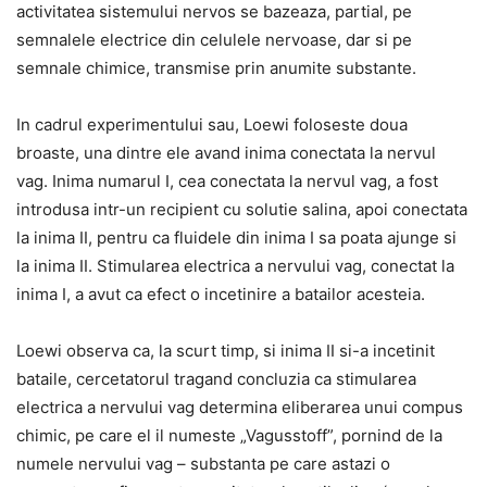
activitatea sistemului nervos se bazeaza, partial, pe
semnalele electrice din celulele nervoase, dar si pe
semnale chimice, transmise prin anumite substante.
In cadrul experimentului sau, Loewi foloseste doua
broaste, una dintre ele avand inima conectata la nervul
vag. Inima numarul I, cea conectata la nervul vag, a fost
introdusa intr-un recipient cu solutie salina, apoi conectata
la inima II, pentru ca fluidele din inima I sa poata ajunge si
la inima II. Stimularea electrica a nervului vag, conectat la
inima I, a avut ca efect o incetinire a batailor acesteia.
Loewi observa ca, la scurt timp, si inima II si-a incetinit
bataile, cercetatorul tragand concluzia ca stimularea
electrica a nervului vag determina eliberarea unui compus
chimic, pe care el il numeste „Vagusstoff”, pornind de la
numele nervului vag – substanta pe care astazi o