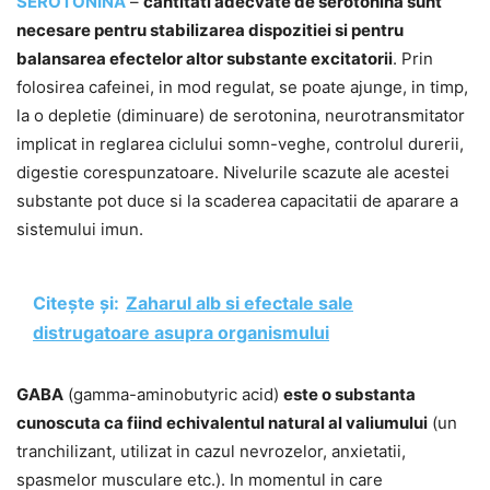
SEROTONINA
–
cantitati adecvate de serotonina sunt
necesare pentru stabilizarea dispozitiei si pentru
balansarea efectelor altor substante excitatorii
. Prin
folosirea cafeinei, in mod regulat, se poate ajunge, in timp,
la o depletie (diminuare) de serotonina, neurotransmitator
implicat in reglarea ciclului somn-veghe, controlul durerii,
digestie corespunzatoare. Nivelurile scazute ale acestei
substante pot duce si la scaderea capacitatii de aparare a
sistemului imun.
Citește și:
Zaharul alb si efectale sale
distrugatoare asupra organismului
GABA
(gamma-aminobutyric acid)
este o substanta
cunoscuta ca fiind echivalentul natural al valiumului
(un
tranchilizant, utilizat in cazul nevrozelor, anxietatii,
spasmelor musculare etc.). In momentul in care