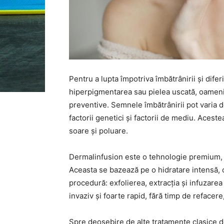
Pentru a lupta împotriva îmbătrânirii și difer
hiperpigmentarea sau pielea uscată, oamenii
preventive. Semnele îmbătrânirii pot varia de 
factorii genetici și factorii de mediu. Acest
soare și poluare.
Dermalinfusion este o tehnologie premium, c
Aceasta se bazează pe o hidratare intensă, 
procedură: exfolierea, extracția și infuzarea
invaziv și foarte rapid, fără timp de refacere
Spre deosebire de alte tratamente clasice d