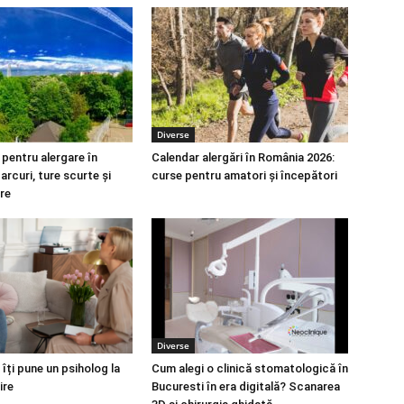
Diverse
 pentru alergare în
Calendar alergări în România 2026:
arcuri, ture scurte și
curse pentru amatori și începători
re
Diverse
 îți pune un psiholog la
Cum alegi o clinică stomatologică în
ire
Bucuresti în era digitală? Scanarea