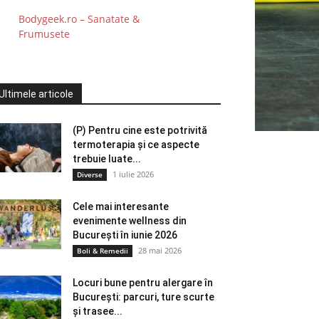
Bodygeek.ro – Sanatate &
Frumusete
Ultimele articole
(P) Pentru cine este potrivită
termoterapia și ce aspecte
trebuie luate...
1 iulie 2026
Diverse
Cele mai interesante
evenimente wellness din
București în iunie 2026
28 mai 2026
Boli & Remedii
Locuri bune pentru alergare în
București: parcuri, ture scurte
și trasee...