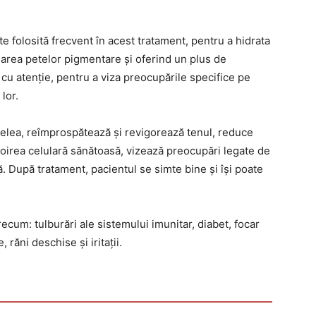
te folosită frecvent în acest tratament, pentru a hidrata
marea petelor pigmentare și oferind un plus de
e cu atenție, pentru a viza preocupările specifice pe
 lor.
ielea, reîmprospătează și revigorează tenul, reduce
eînnoirea celulară sănătoasă, vizează preocupări legate de
tă. După tratament, pacientul se simte bine și își poate
recum: tulburări ale sistemului imunitar, diabet, focar
 răni deschise și iritații.