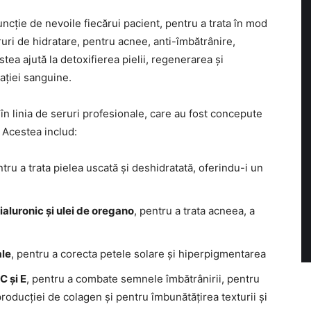
 funcție de nevoile fiecărui pacient, pentru a trata în mod
ruri de hidratare, pentru acnee, anti-îmbătrânire,
tea ajută la detoxifierea pielii, regenerarea și
lației sanguine.
n linia de seruri profesionale, care au fost concepute
. Acestea includ:
ntru a trata pielea uscată și deshidratată, oferindu-i un
ialuronic și ulei de oregano
, pentru a trata acneea, a
ale
, pentru a corecta petele solare și hiperpigmentarea
C și E
, pentru a combate semnele îmbătrânirii, pentru
producției de colagen și pentru îmbunătățirea texturii și