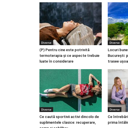
Diverse
Diverse
(P) Pentru cine este potrivită
Locuri bune
termoterapia și ce aspecte trebuie
București: p
luate în considerare
trasee ușoa
Diverse
Diverse
Ce caută sportivii activi dincolo de
Ce întrebări
suplimentele clasice: recuperare,
prima întâln