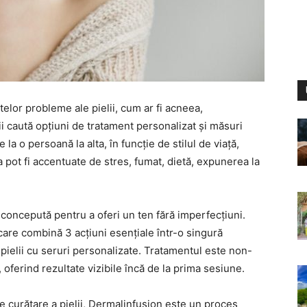
itelor probleme ale pielii, cum ar fi acneea,
 caută opțiuni de tratament personalizat și măsuri
la o persoană la alta, în funcție de stilul de viață,
ea pot fi accentuate de stres, fumat, dietă, expunerea la
oncepută pentru a oferi un ten fără imperfecțiuni.
care combină 3 acțiuni esențiale într-o singură
 pielii cu seruri personalizate. Tratamentul este non-
, oferind rezultate vizibile încă de la prima sesiune.
e curățare a pielii, Dermalinfusion este un proces