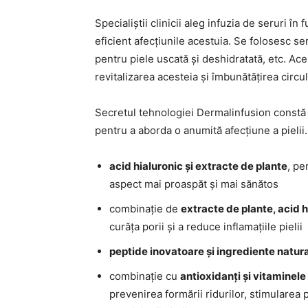
Specialiștii clinicii aleg infuzia de seruri în
eficient afecțiunile acestuia. Se folosesc se
pentru piele uscată și deshidratată, etc. Aces
revitalizarea acesteia și îmbunătățirea circu
Secretul tehnologiei Dermalinfusion constă î
pentru a aborda o anumită afecțiune a pielii
acid hialuronic și extracte de plante
, pe
aspect mai proaspăt și mai sănătos
combinație de
extracte de plante, acid h
curăța porii și a reduce inflamațiile pielii
peptide inovatoare și ingrediente natur
combinație cu
antioxidanți și vitaminele 
prevenirea formării ridurilor, stimularea 