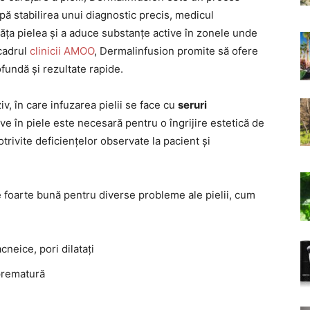
pă stabilirea unui diagnostic precis, medicul
ța pielea și a aduce substanțe active în zonele unde
 cadrul
clinicii AMOO
, Dermalinfusion promite să ofere
ofundă și rezultate rapide.
, în care infuzarea pielii se face cu
seruri
ve în piele este necesară pentru o îngrijire estetică de
potrivite deficiențelor observate la pacient și
e foarte bună pentru diverse probleme ale pielii, cum
cneice, pori dilatați
 prematură