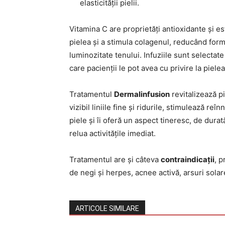
elasticității pielii.
Vitamina C are proprietăți antioxidante și es
pielea și a stimula colagenul, reducând for
luminozitate tenului. Infuziile sunt selectat
care pacienții le pot avea cu privire la pielea
Tratamentul
Dermalinfusion
revitalizează p
vizibil liniile fine și ridurile, stimulează r
piele și îi oferă un aspect tineresc, de dura
relua activitățile imediat.
Tratamentul are și câteva
contraindicații
, p
de negi și herpes, acnee activă, arsuri solare,
ARTICOLE SIMILARE