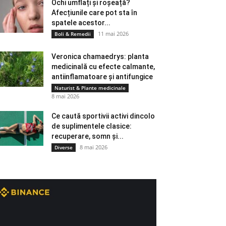
Ochi umflați și roșeață?
Afecțiunile care pot sta în
spatele acestor...
11 mai 2026
Boli & Remedii
Veronica chamaedrys: planta
medicinală cu efecte calmante,
antiinflamatoare și antifungice
Naturist & Plante medicinale
8 mai 2026
Ce caută sportivii activi dincolo
de suplimentele clasice:
recuperare, somn și...
8 mai 2026
Diverse