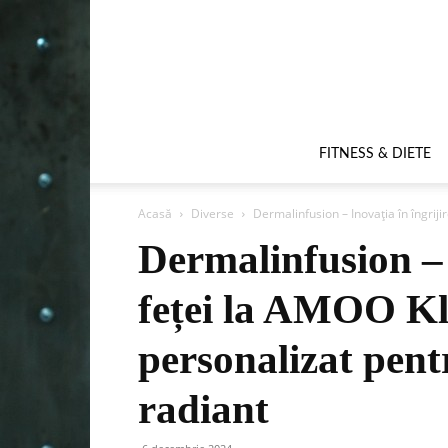
FITNESS & DIETE
Acasă
Diverse
Dermalinfusion – Inovația în îngriji
Dermalinfusion – 
feței la AMOO Kl
personalizat pent
radiant