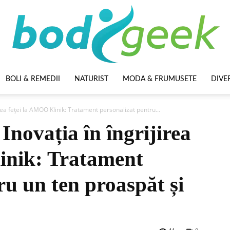
BOLI & REMEDII
NATURIST
MODA & FRUMUSETE
DIVE
BodyGeek
rea feței la AMOO Klinik: Tratament personalizat pentru...
Inovația în îngrijirea
inik: Tratament
ru un ten proaspăt și