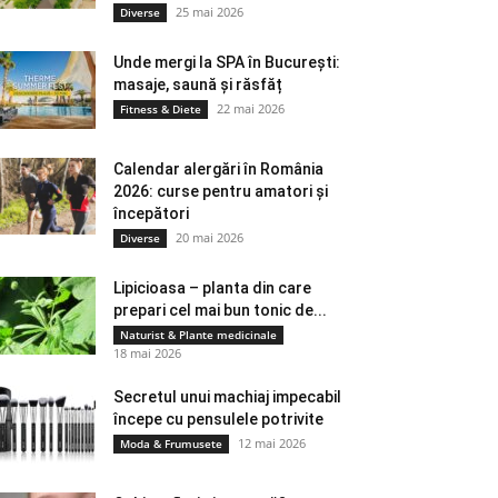
25 mai 2026
Diverse
Unde mergi la SPA în București:
masaje, saună și răsfăț
22 mai 2026
Fitness & Diete
Calendar alergări în România
2026: curse pentru amatori și
începători
20 mai 2026
Diverse
Lipicioasa – planta din care
prepari cel mai bun tonic de...
Naturist & Plante medicinale
18 mai 2026
Secretul unui machiaj impecabil
începe cu pensulele potrivite
12 mai 2026
Moda & Frumusete