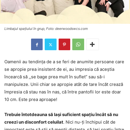
Limbajul spațiului în grup, Foto: deerwoodswcs.com
Oamenii au tendința de a se feri de anumite persoane care
se apropie prea insistent de ei, au impresia că aceștia
încearcă să ,,se bage prea mult în suflet” sau să-i
manipuleze. Unii chiar se apropie atât de tare încăt crează
împresia că stau nas în nas, că între pantofii lor este doar
10 cm. Este prea aproape!
Trebuie întotdeauna să lași suficient spațiu încât să nu
creezi un disconfort celuilat
. Nici nu-ți închipui cât de
important este să știi să menții distanța, să lași spațiu între