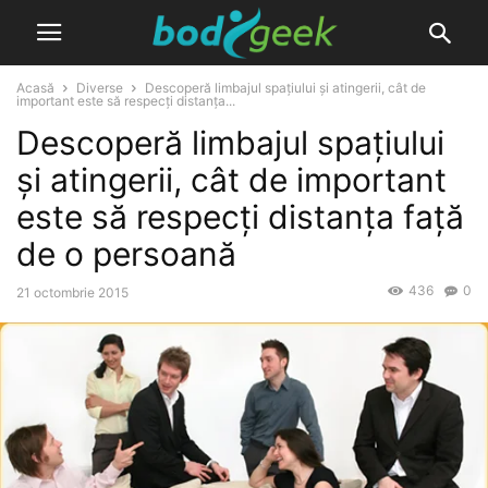
Acasă
Diverse
Descoperă limbajul spațiului și atingerii, cât de
important este să respecți distanța...
Descoperă limbajul spațiului
și atingerii, cât de important
este să respecți distanța față
de o persoană
436
0
21 octombrie 2015