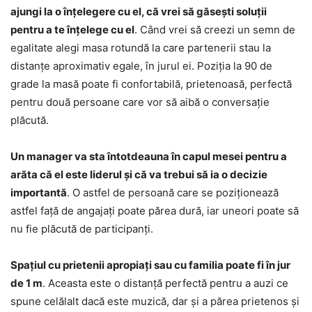
ajungi la o înțelegere cu el, că vrei să găsești soluții
pentru a te înțelege cu el
. Când vrei să creezi un semn de
egalitate alegi masa rotundă la care partenerii stau la
distanțe aproximativ egale, în jurul ei. Poziția la 90 de
grade la masă poate fi confortabilă, prietenoasă, perfectă
pentru două persoane care vor să aibă o conversație
plăcută.
Un manager va sta întotdeauna în capul mesei pentru a
arăta că el este liderul și că va trebui să ia o decizie
importantă
. O astfel de persoană care se poziționează
astfel față de angajați poate părea dură, iar uneori poate să
nu fie plăcută de participanți.
Spațiul cu prietenii apropiați sau cu familia poate fi în jur
de 1 m
. Aceasta este o distanță perfectă pentru a auzi ce
spune celălalt dacă este muzică, dar și a părea prietenos și