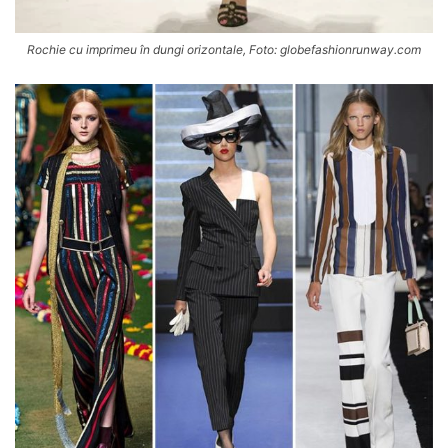
Rochie cu imprimeu în dungi orizontale, Foto: globefashionrunway.com