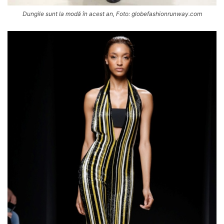
Dungile sunt la modă în acest an, Foto: globefashionrunway.com