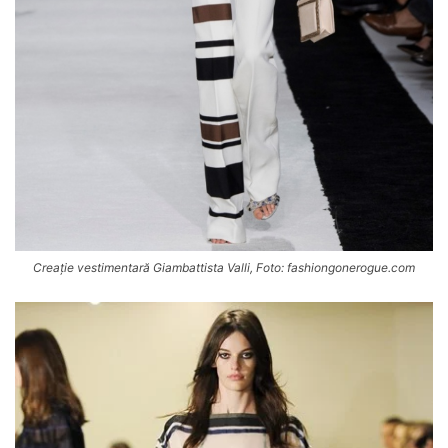
Creație vestimentară Giambattista Valli, Foto: fashiongonerogue.com