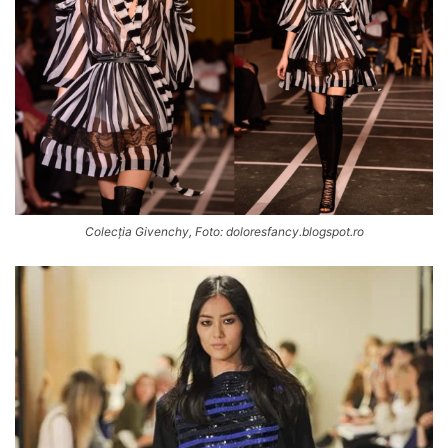
Colecția Givenchy, Foto: doloresfancy.blogspot.ro