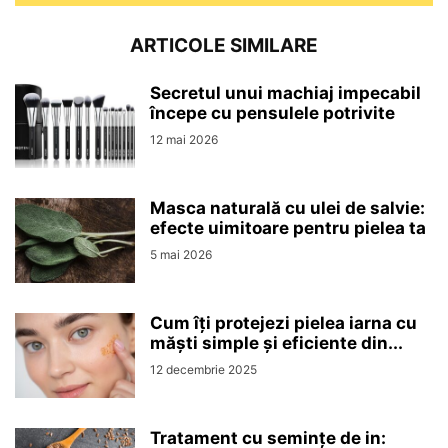
ARTICOLE SIMILARE
Secretul unui machiaj impecabil
începe cu pensulele potrivite
12 mai 2026
Masca naturală cu ulei de salvie:
efecte uimitoare pentru pielea ta
5 mai 2026
Cum îți protejezi pielea iarna cu
măști simple și eficiente din...
12 decembrie 2025
Tratament cu semințe de in: