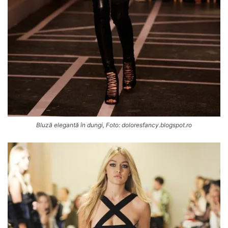
Bluză elegantă în dungi, Foto: doloresfancy.blogspot.ro