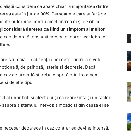
aliștii consideră că apare chiar la majoritatea dintre
urerea este în jur de 90%. Persoanele care suferă de
ente puternice pentru ameliorarea ei și de obicei
i consideră durerea ca fiind un simptom al multor
e cap datorată tensiunii crescute, dureri vertebrale,
ltele.
are sau chiar în absența unei deteriorări la nivelul
moțională, de psihoză, isterie și depresie. Dacă
n caz de urgență și trebuie oprită prin tratament
 și de alte tipuri.
al unor boli și afecțiuni și că reprezintă și un factor
 asupra sistemului nervos simpatic și din cauza ei se
e necesar deoarece în caz contrar ea devine intensă,