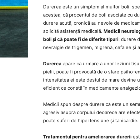
Durerea este un simptom al multor boli, speci
acestea, că procentul de boli asociate cu d
durere acută, cronică au nevoie de medicam
solicită asistență medicală.
Medicii neurolog
boli și că poate fi de diferite tipuri
: durere d
nevralgie de trigemen, migrenă, cefalee și a
Durerea
apare ca urmare a unor leziuni tisul
pielii, poate fi provocată de o stare psiho-e
intensitatea ei este destul de mare devine u
eficient ce constă în medicamente analgezice
Medicii spun despre durere că este un semnal 
agresiv asupra corpului deoarece are efecte
poate suferi de hipertensiune și tahicardie.
Tratamentul pentru ameliorarea durerii
est