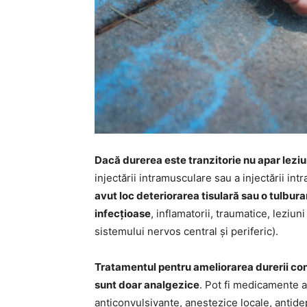
Dacă durerea este tranzitorie nu apar leziu
injectării intramusculare sau a injectării in
avut loc deteriorarea tisulară sau o tulbu
infecțioase
, inflamatorii, traumatice, leziu
sistemului nervos central și periferic).
Tratamentul pentru ameliorarea durerii co
sunt doar analgezice
. Pot fi medicamente 
anticonvulsivante, anestezice locale, antide