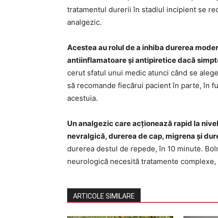
tratamentul durerii în stadiul incipient se
analgezic.
Acestea au rolul de a inhiba durerea moder
antiinflamatoare și antipiretice dacă simp
cerut sfatul unui medic atunci când se alege
să recomande fiecărui pacient în parte, în fun
acestuia.
Un analgezic care acționează rapid la nive
nevralgică, durerea de cap, migrena și du
durerea destul de repede, în 10 minute. Bol
neurologică necesită tratamente complexe, te
ARTICOLE SIMILARE