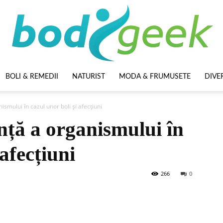
BOLI & REMEDII
NATURIST
MODA & FRUMUSETE
DIVE
BodyGeek
smului în cazul unor boli și afecțiuni
nță a organismului în
 afecțiuni
266
0