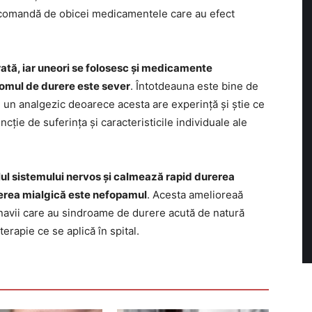
 recomandă de obicei medicamentele care au efect
ată, iar uneori se folosesc și medicamente
tomul de durere este sever
. Întotdeauna este bine de
 un analgezic deoarece acesta are experință și știe ce
cție de suferința și caracteristicile individuale ale
lul sistemului nervos și calmează rapid durerea
rerea mialgică este nefopamul
. Acesta amelioreaă
navii care au sindroame de durere acută de natură
rapie ce se aplică în spital.