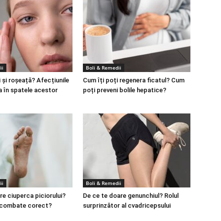
ii
Boli & Remedii
 și roșeață? Afecțiunile
Cum îți poți regenera ficatul? Cum
a în spatele acestor
poți preveni bolile hepatice?
ii
Boli & Remedii
re ciuperca piciorului?
De ce te doare genunchiul? Rolul
 combate corect?
surprinzător al cvadricepsului