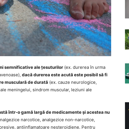
ni semnificative ale țesuturilor
(ex. durerea în urma
travenoase),
dacă durerea este acută este posibil să fi
rare musculară de durată
(ex. cauze neurologice,
ni ale meningelui, sindrom muscular, leziuni ale
nstă într-o gamă largă de medicamente și acestea nu
analgezice narcotice, analgezice non-narcotice,
presive, antiinflamatoare nesteroidiene. Pentru