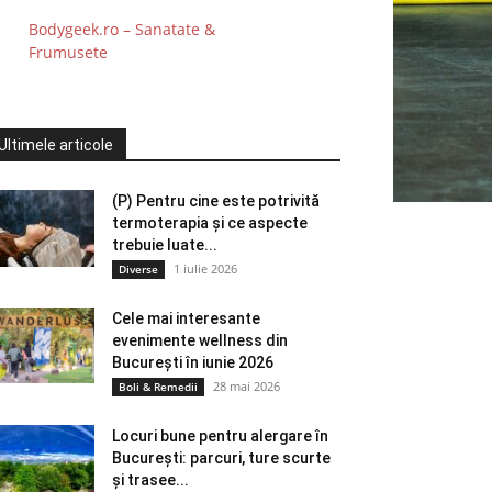
Bodygeek.ro – Sanatate &
Frumusete
Ultimele articole
(P) Pentru cine este potrivită
termoterapia și ce aspecte
trebuie luate...
1 iulie 2026
Diverse
Cele mai interesante
evenimente wellness din
București în iunie 2026
28 mai 2026
Boli & Remedii
Locuri bune pentru alergare în
București: parcuri, ture scurte
și trasee...