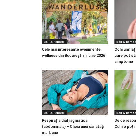
Boli & Remedii
Boli & Remed
Cele mai interesante evenimente
Ochi umflați
wellness din București în iunie 2026
care pot st
simptome
Boli & Remedii
Boli & Remed
Respirația diafragmatică
De ce reapa
(abdominală) – Cheia unei sănătăți
Cum o poți
mai bune