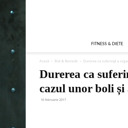
FITNESS & DIETE
Acasă
Boli & Remedii
Durerea ca suferință a organi
Durerea ca suferi
cazul unor boli și
16 februarie 2017