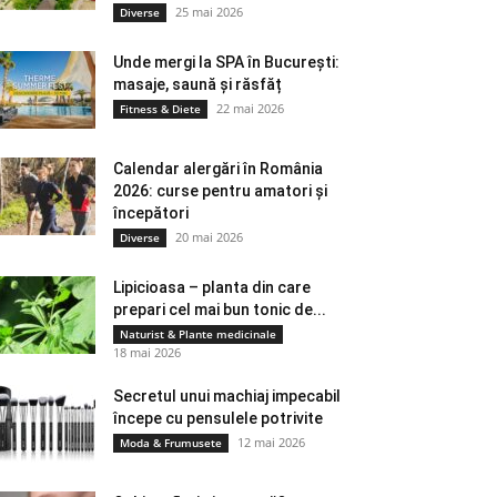
25 mai 2026
Diverse
Unde mergi la SPA în București:
masaje, saună și răsfăț
22 mai 2026
Fitness & Diete
Calendar alergări în România
2026: curse pentru amatori și
începători
20 mai 2026
Diverse
Lipicioasa – planta din care
prepari cel mai bun tonic de...
Naturist & Plante medicinale
18 mai 2026
Secretul unui machiaj impecabil
începe cu pensulele potrivite
12 mai 2026
Moda & Frumusete