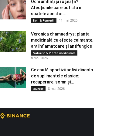
Ochi umflați și roșeață?
Afecțiunile care pot sta în
spatele acestor...
11 mai 2026
Boli & Remedii
Veronica chamaedrys: planta
medicinală cu efecte calmante,
antiinflamatoare și antifungice
Naturist & Plante medicinale
8 mai 2026
Ce caută sportivii activi dincolo
de suplimentele clasice:
recuperare, somn și...
8 mai 2026
Diverse