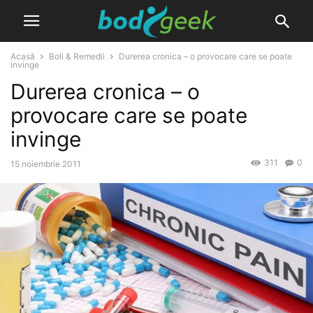
Acasă
Boli & Remedii
Durerea cronica – o provocare care se poate
invinge
Durerea cronica – o
provocare care se poate
invinge
311
0
15 noiembrie 2011