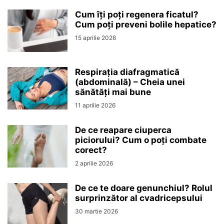
Cum îți poți regenera ficatul?
Cum poți preveni bolile hepatice?
15 aprilie 2026
Respirația diafragmatică
(abdominală) – Cheia unei
sănătăți mai bune
11 aprilie 2026
De ce reapare ciuperca
piciorului? Cum o poți combate
corect?
2 aprilie 2026
De ce te doare genunchiul? Rolul
surprinzător al cvadricepsului
30 martie 2026