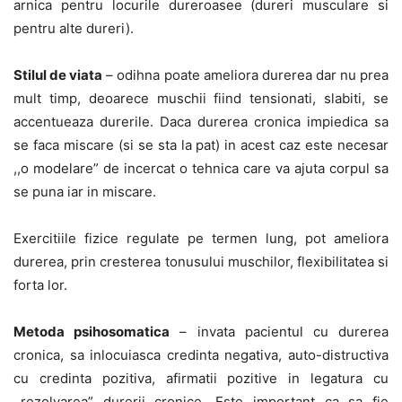
arnica pentru locurile dureroasee (dureri musculare si
pentru alte dureri).
Stilul de viata
– odihna poate ameliora durerea dar nu prea
mult timp, deoarece muschii fiind tensionati, slabiti, se
accentueaza durerile. Daca durerea cronica impiedica sa
se faca miscare (si se sta la pat) in acest caz este necesar
,,o modelare” de incercat o tehnica care va ajuta corpul sa
se puna iar in miscare.
Exercitiile fizice regulate pe termen lung, pot ameliora
durerea, prin cresterea tonusului muschilor, flexibilitatea si
forta lor.
Metoda psihosomatica
– invata pacientul cu durerea
cronica, sa inlocuiasca credinta negativa, auto-distructiva
cu credinta pozitiva, afirmatii pozitive in legatura cu
,,rezolvarea” durerii cronice. Este important ca sa fie