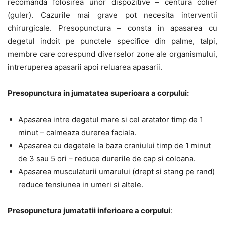
recomanda folosirea unor dispozitive – centura colier
(guler). Cazurile mai grave pot necesita interventii
chirurgicale. Presopunctura – consta in apasarea cu
degetul indoit pe punctele specifice din palme, talpi,
membre care corespund diverselor zone ale organismului,
intreruperea apasarii apoi reluarea apasarii.
Presopunctura in jumatatea superioara a corpului:
Apasarea intre degetul mare si cel aratator timp de 1
minut – calmeaza durerea faciala.
Apasarea cu degetele la baza craniului timp de 1 minut
de 3 sau 5 ori – reduce durerile de cap si coloana.
Apasarea musculaturii umarului (drept si stang pe rand)
reduce tensiunea in umeri si altele.
Presopunctura jumatatii inferioare a corpului
: