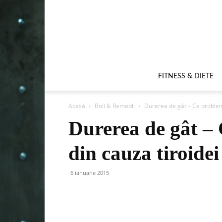
FITNESS & DIETE
Acasă
Boli & Remedii
Durerea de gât – Ce problem
Durerea de gât –
din cauza tiroidei
6 ianuarie 2015