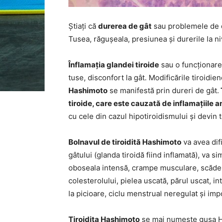
Știați că
durerea de gât
sau problemele de de
Tusea, răgușeala, presiunea și durerile la ni
Înflamația glandei tiroide
sau o funcționare
tuse, disconfort la gât. Modificările tiroidi
Hashimoto
se manifestă prin dureri de gât.
tiroide, care este cauzată de inflamațiile 
cu cele din cazul hipotiroidismului și devin
Bolnavul de tiroidită Hashimoto
va avea difi
gâtului (glanda tiroidă fiind inflamată), va s
oboseala intensă, crampe musculare, scădere
colesterolului, pielea uscată, părul uscat, i
la picioare, ciclu menstrual neregulat și impo
Tiroidita Hashimoto
se mai numește gușa H