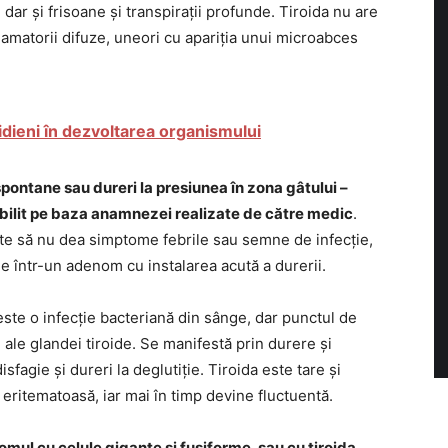
dar și frisoane și transpirații profunde. Tiroida nu are
lamatorii difuze, uneori cu apariția unui microabces
idieni în dezvoltarea organismului
spontane sau dureri la presiunea în zona gâtului –
abilit pe baza anamnezei realizate de către medic
.
ate să nu dea simptome febrile sau semne de infecție,
 într-un adenom cu instalarea acută a durerii.
ste o infecție bacteriană din sânge, dar punctul de
 ale glandei tiroide. Se manifestă prin durere și
disfagie și dureri la deglutiție. Tiroida este tare și
 eritematoasă, iar mai în timp devine fluctuentă.
mul cu celule gigante și fusiforme, sau cu tiroida