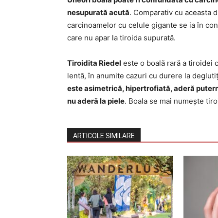
nesupurată acută
. Comparativ cu aceasta di
carcinoamelor cu celule gigante se ia în con
care nu apar la tiroida supurată.
Tiroidita Riedel
este o boală rară a tiroidei 
lentă, în anumite cazuri cu durere la degluti
este asimetrică, hipertrofiată, aderă putern
nu aderă la piele
. Boala se mai numește tiroi
ARTICOLE SIMILARE