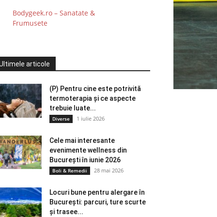
Bodygeek.ro – Sanatate &
Frumusete
Ultimele articole
(P) Pentru cine este potrivită
termoterapia și ce aspecte
trebuie luate...
1 iulie 2026
Diverse
Cele mai interesante
evenimente wellness din
București în iunie 2026
28 mai 2026
Boli & Remedii
Locuri bune pentru alergare în
București: parcuri, ture scurte
și trasee...