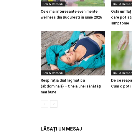
Boli & Remedii
Boli & Remed
Cele mai interesante evenimente
Ochi umflați
wellness din București în iunie 2026
care pot st
simptome
Boli & Remedii
Boli & Remed
Respirația diafragmatică
De ce reapa
(abdominală) – Cheia unei sănătăți
Cum o poți
mai bune
LĂSAȚI UN MESAJ