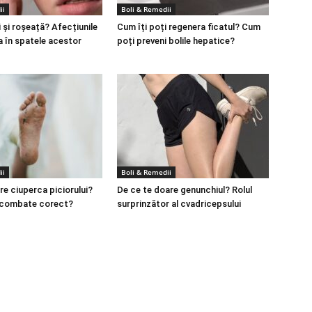
ii
Boli & Remedii
 și roșeață? Afecțiunile
Cum îți poți regenera ficatul? Cum
a în spatele acestor
poți preveni bolile hepatice?
ii
Boli & Remedii
re ciuperca piciorului?
De ce te doare genunchiul? Rolul
 combate corect?
surprinzător al cvadricepsului