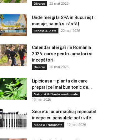
25 mai 2026
Diverse
Unde mergi la SPA în București:
masaje, saună și răsfăț
22 mai 2026
Fitness & Diete
Calendar alergări în România
2026: curse pentru amatori și
începători
20 mai 2026
Diverse
Lipicioasa – planta din care
prepari cel mai bun tonic de...
Naturist & Plante medicinale
18 mai 2026
Secretul unui machiaj impecabil
începe cu pensulele potrivite
12 mai 2026
Moda & Frumusete