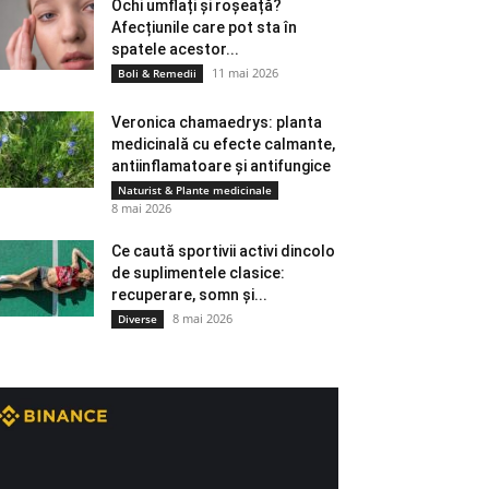
Ochi umflați și roșeață?
Afecțiunile care pot sta în
spatele acestor...
11 mai 2026
Boli & Remedii
Veronica chamaedrys: planta
medicinală cu efecte calmante,
antiinflamatoare și antifungice
Naturist & Plante medicinale
8 mai 2026
Ce caută sportivii activi dincolo
de suplimentele clasice:
recuperare, somn și...
8 mai 2026
Diverse