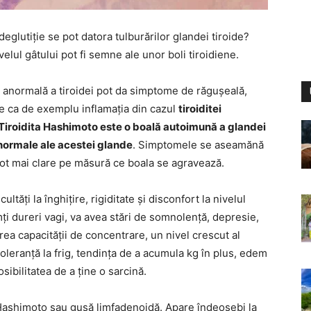
glutiție se pot datora tulburărilor glandei tiroide?
velul gâtului pot fi semne ale unor boli tiroidiene.
 anormală a tiroidei pot da simptome de răgușeală,
ene ca de exemplu inflamația din cazul
tiroiditei
Tiroidita Hashimoto este o boală autoimună a glandei
anormale ale acestei glande
. Simptomele se aseamănă
 tot mai clare pe măsură ce boala se agravează.
cultăți la înghițire, rigiditate și disconfort la nivelul
imți dureri vagi, va avea stări de somnolență, depresie,
a capacității de concentrare, un nivel crescut al
ntoleranță la frig, tendința de a acumula kg în plus, edem
sibilitatea de a ține o sarcină.
ashimoto sau gușă limfadenoidă. Apare îndeosebi la