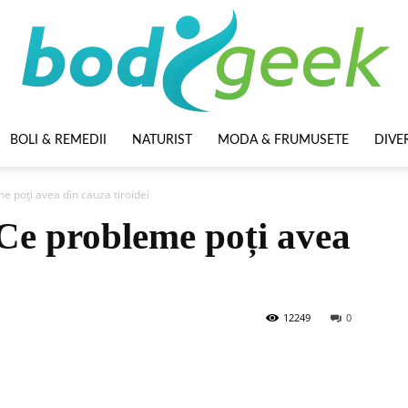
BOLI & REMEDII
NATURIST
MODA & FRUMUSETE
DIVE
BodyGeek
e poți avea din cauza tiroidei
 Ce probleme poți avea
12249
0