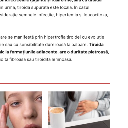
n urmă, tiroida supurată este locală. În cazul
siderație semnele infecțiie, hipertemia și leucocitoza,
care se manifestă prin hipertrofia tiroidei cu evoluție
ție sau cu sensibilitate dureroasă la palpare.
Tiroida
ic la formațiunile adiacente, are o duritate pietroasă,
dita fibroasă sau tiroidita lemnoasă.