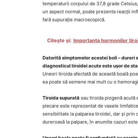
temperaturii corpului de 37,8 grade Celsius, 
un aspect normal, poate prezenta reacții inf
fară supurație macroscopică.
Citește și:
Importanța hormonilor tiro
Datorită simptomelor acestei boli – dureri 
diagnosticul tiroidei acute este ușor de st
Uneori tiroida afectată de această boală po
ea poate să semene mai mult cu o hemoragie
Tiroida supurată
sau tiroida piogenă acută e
plecare este reprezentat de vasele limfatice
sensibilitate la palparea tiroidei, dar și prin 
dureroasă la palpare, în anumite cazuri este
Uneori boala poate fi confundată cu carcino