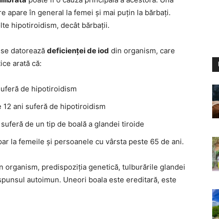
re apare în general la femei și mai puțin la bărbați.
e hipotiroidism, decât bărbații.
e se datorează
deficienței de iod
din organism, care
ice arată că:
uferă de hipotiroidism
 12 ani suferă de hipotiroidism
uferă de un tip de boală a glandei tiroide
ar la femeile și persoanele cu vârsta peste 65 de ani.
in organism, predispoziția genetică, tulburările glandei
răspunsul autoimun. Uneori boala este ereditară, este