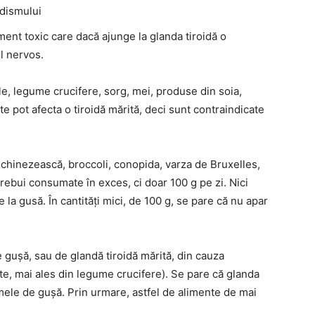
idismului
ent toxic care dacă ajunge la glanda tiroidă o
ul nervos.
le, legume crucifere, sorg, mei, produse din soia,
te pot afecta o tiroidă mărită, deci sunt contraindicate
chinezească, broccoli, conopida, varza de Bruxelles,
trebui consumate în exces, ci doar 100 g pe zi. Nici
la gusă. În cantități mici, de 100 g, se pare că nu apar
 gușă, sau de glandă tiroidă mărită, din cauza
te, mai ales din legume crucifere). Se pare că glanda
umele de gușă. Prin urmare, astfel de alimente de mai