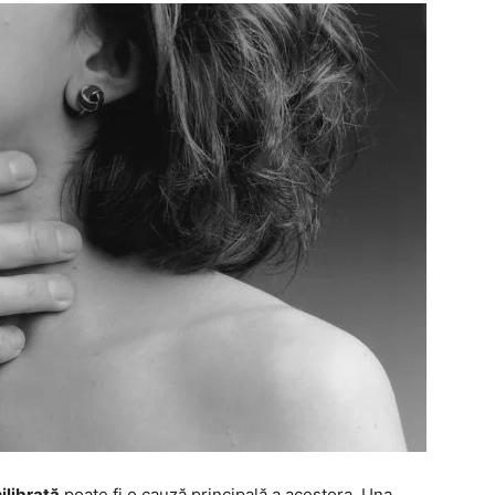
ilibrată
poate fi o cauză principală a acestora. Una