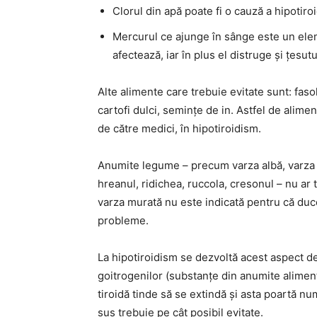
Clorul din apă poate fi o cauză a hipotiro
Mercurul ce ajunge în sânge este un elem
afectează, iar în plus el distruge și țesut
Alte alimente care trebuie evitate sunt: faso
cartofi dulci, semințe de in. Astfel de alimen
de către medici, în hipotiroidism.
Anumite legume – precum varza albă, varza 
hreanul, ridichea, ruccola, cresonul – nu ar 
varza murată nu este indicată pentru că duce 
probleme.
La hipotiroidism se dezvoltă acest aspect de
goitrogenilor (substanțe din anumite alimen
tiroidă tinde să se extindă și asta poartă n
sus trebuie pe cât posibil evitate.