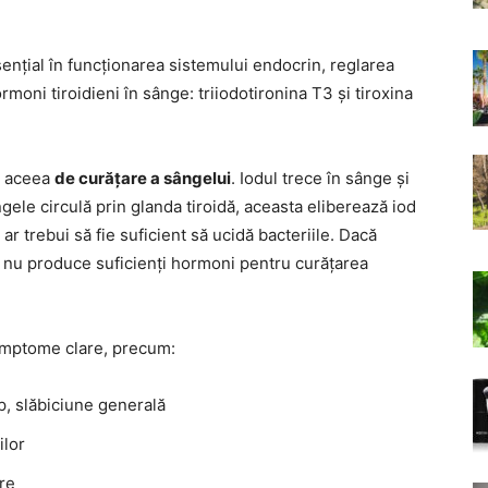
ențial în funcționarea sistemului endocrin, reglarea
moni tiroidieni în sânge: triiodotironina T3 și tiroxina
și aceea
de curățare a sângelui
. Iodul trece în sânge și
gele circulă prin glanda tiroidă, aceasta eliberează iod
 ar trebui să fie suficient să ucidă bacteriile. Dacă
dă nu produce suficienți hormoni pentru curățarea
imptome clare, precum:
p, slăbiciune generală
ilor
re