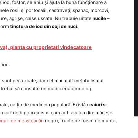
 iod, fosfor, seleniu și ajută la buna funcționare a
ele roșii și portocalii, castraveți, spanac, morcovi,
dure, agrișe, caise uscate. Nu trebuie uitate
nucile
–
enorm
tinctura de iod din coji de nuci
.
va), planta cu proprietati vindecatoare
 iod.
m sunt perturbate, dar cel mai mult metabolismul
r trebui să consulte un medic endocrinolog.
onale, ce țin de medicina populară. Există c
eaiuri și
în caz de hipotiroidism, cum ar fi acelea din: măceșe,
uguri de measteacăn
negru, fructe de frasin de munte,