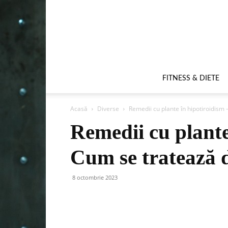
FITNESS & DIETE
Acasă
Diverse
Remedii cu plante în hipotiroidism 
Remedii cu plante
Cum se tratează d
8 octombrie 2023