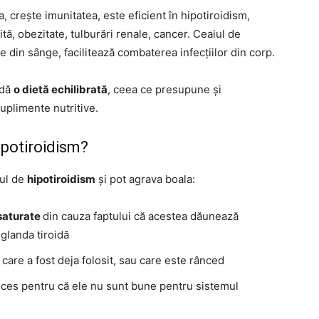
, crește imunitatea, este eficient în hipotiroidism,
ită, obezitate, tulburări renale, cancer. Ceaiul de
din sânge, facilitează combaterea infecțiilor din corp.
ndă
o dietă echilibrată
, ceea ce presupune și
uplimente nutritive.
ipotiroidism?
cul de
hipotiroidism
și pot agrava boala:
esaturate
din cauza faptului că acestea dăunează
 glanda tiroidă
 care a fost deja folosit, sau care este rânced
 exces pentru că ele nu sunt bune pentru sistemul