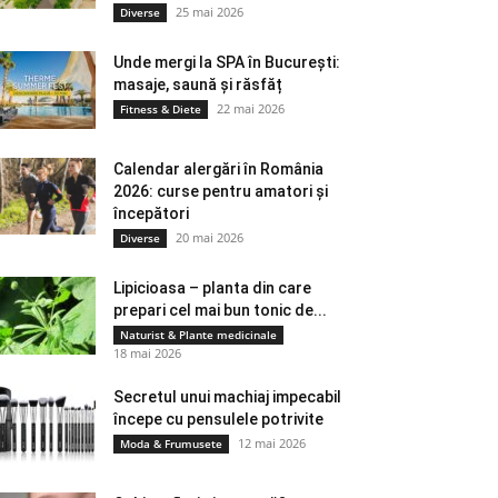
25 mai 2026
Diverse
Unde mergi la SPA în București:
masaje, saună și răsfăț
22 mai 2026
Fitness & Diete
Calendar alergări în România
2026: curse pentru amatori și
începători
20 mai 2026
Diverse
Lipicioasa – planta din care
prepari cel mai bun tonic de...
Naturist & Plante medicinale
18 mai 2026
Secretul unui machiaj impecabil
începe cu pensulele potrivite
12 mai 2026
Moda & Frumusete