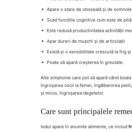
Apare o stare de oboseală și de somnole
Scad funcțiile cognitive cum este de pil
Este redusă productivitatea activității me
Apar dureri de mușchi și de articulații
Există și o sensibilitate crescută la frig și
Poate să apară creșterea în greutate.
Alte simptome care pot să apară când boala 
îngroșarea vocii la femei, îngălbenirea pieli
și miros, îngroșarea degetelor.
Care sunt principalele remed
Iodul apare în anumite alimente, ce includ
f