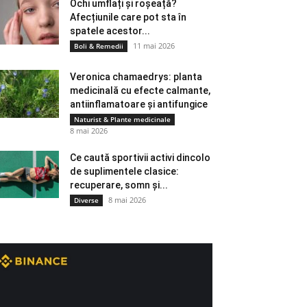
Ochi umflați și roșeață?
Afecțiunile care pot sta în
spatele acestor...
11 mai 2026
Boli & Remedii
Veronica chamaedrys: planta
medicinală cu efecte calmante,
antiinflamatoare și antifungice
Naturist & Plante medicinale
8 mai 2026
Ce caută sportivii activi dincolo
de suplimentele clasice:
recuperare, somn și...
8 mai 2026
Diverse