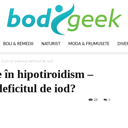
BOLI & REMEDII
NATURIST
MODA & FRUMUSETE
DIVE
BodyGeek
– Cum se tratează deficitul de iod?
 în hipotiroidism –
eficitul de iod?
23
0