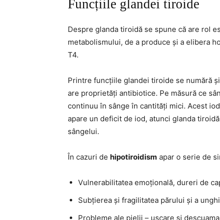
Funcțiile glandei tiroide
Despre glanda tiroidă se spune că are rol es
metabolismului, de a produce și a elibera hor
T4.
Printre funcțiile glandei tiroide se numără 
are proprietăți antibiotice. Pe măsură ce sân
continuu în sânge în cantități mici. Acest iod
apare un deficit de iod, atunci glanda tiroi
sângelui.
În cazuri de
hipotiroidism
apar o serie de s
Vulnerabilitatea emoțională, dureri de ca
Subțierea și fragilitatea părului și a unghi
Probleme ale pielii – uscare și descuama