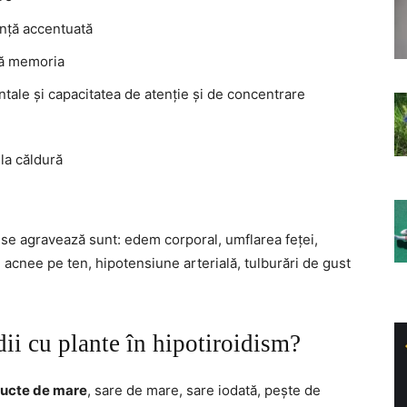
nță accentuată
dă memoria
ntale și capacitatea de atenție și de concentrare
 la căldură
se agravează sunt: edem corporal, umflarea feței,
i, acnee pe ten, hipotensiune arterială, tulburări de gust
ii cu plante în hipotiroidism?
ructe de mare
, sare de mare, sare iodată, pește de