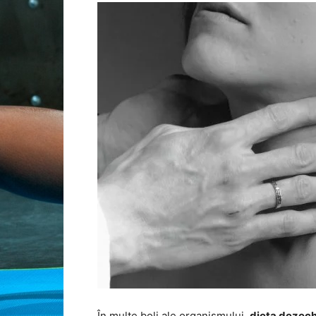
În multe boli ale organismului,
dieta dezech