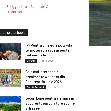
Bodygeek.ro – Sanatate &
Frumusete
Ultimele articole
(P) Pentru cine este potrivită
termoterapia și ce aspecte
trebuie luate...
1 iulie 2026
Diverse
Cele mai interesante
evenimente wellness din
București în iunie 2026
28 mai 2026
Boli & Remedii
Locuri bune pentru alergare în
București: parcuri, ture scurte
și trasee...