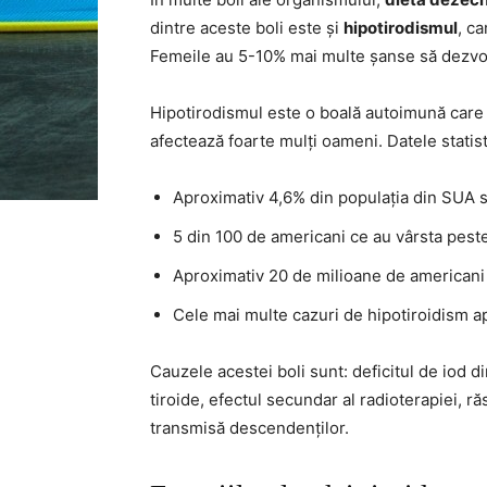
dintre aceste boli este și
hipotirodismul
, ca
Femeile au 5-10% mai multe șanse să dezvolt
Hipotirodismul este o boală autoimună car
afectează foarte mulți oameni. Datele statist
Aproximativ 4,6% din populația din SUA s
5 din 100 de americani ce au vârsta peste
Aproximativ 20 de milioane de americani s
Cele mai multe cazuri de hipotiroidism ap
Cauzele acestei boli sunt: deficitul de iod d
tiroide, efectul secundar al radioterapiei, 
transmisă descendenților.