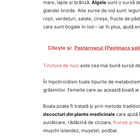
mare, lapte și brânză.
Algele
sunt o sursă de
glandei tiroide. Alte surse de iod sunt: legum
roșii, verdețuri, salate, cireșe, fructe de pă
care sunt bogate în iod – iar în plus, ajută 
Citește și:
Pastarnacul (Pastinaca sati
Tinctura de nuci
este cea mai bună sursă de
În hipotiroidism toate tipurile de metabolis
grăsimilor. Femeile care au această boală a
Boala poate fi tratată și prin metode tradiți
decocturi din plante medicinale
care ajută 
sunătoare, rădăcină de cicoare,
frunze și m
mușchi islandez, mușețel, podbal.