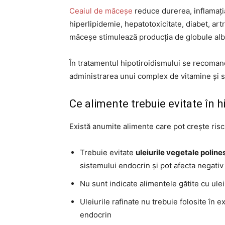
Ceaiul de măceșe
reduce durerea, inflamația
hiperlipidemie, hepatotoxicitate, diabet, artr
măceșe stimulează producția de globule albe 
În tratamentul hipotiroidismului se recoma
administrarea unui complex de vitamine și s
Ce alimente trebuie evitate în h
Există anumite alimente care pot crește ris
Trebuie evitate
uleiurile vegetale polin
sistemului endocrin și pot afecta negativ
Nu sunt indicate alimentele gătite cu ulei
Uleiurile rafinate nu trebuie folosite în
endocrin