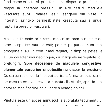
fiind caracterizate si prin faptul ca dispar la presiune si
reapar la incetarea presiunii. In alte cazuri, maculele
vasculare sunt urmarea iesirii sangelui din vase in
interstitii printr-o permeabilitate crescuta sau a unuei
rupturi a peretilor vasculari.
Maculele formate prin acest mecanism poarta numele de
pete purpurice sau petesii; petele purpurice sunt mai
omogene si au un contur mai regulat, in timp ce petesiile
au un caracter mai neomogen, cu marginile neregulate, cu
prelungiri.
Spre deosebire de maculele congestive,
elementele purpurice si petesiile nu dispar la presiune
.
Culoarea rosie de la inceput se transforma treptat luand,
pe masura ce evolueaza, o nuanta albastruie, apoi bruna,
datorita modificarilor de culoare a hemoglobinei.
Pustula
este un abces minuscul la suprafata tegumentului