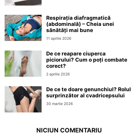
Respirația diafragmatică
(abdominală) – Cheia unei
sănătăți mai bune
11 aprilie 2026
De ce reapare ciuperca
piciorului? Cum o poți combate
corect?
2 aprilie 2026
De ce te doare genunchiul? Rolul
surprinzător al cvadricepsului
30 martie 2026
NICIUN COMENTARIU