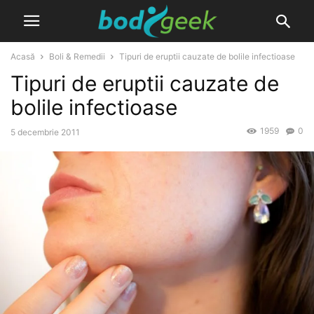
Acasă
Boli & Remedii
Tipuri de eruptii cauzate de bolile infectioase
Tipuri de eruptii cauzate de
bolile infectioase
1959
0
5 decembrie 2011