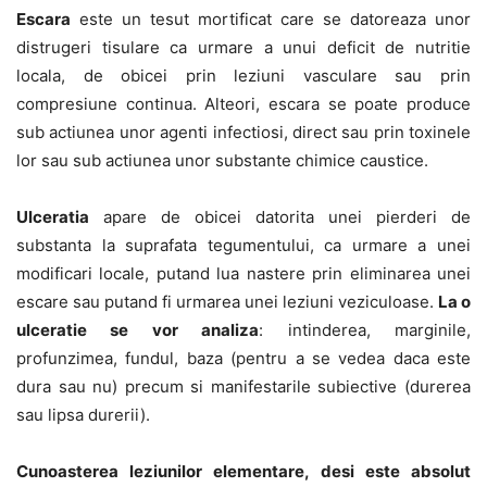
Escara
este un tesut mortificat care se datoreaza unor
distrugeri tisulare ca urmare a unui deficit de nutritie
locala, de obicei prin leziuni vasculare sau prin
compresiune continua. Alteori, escara se poate produce
sub actiunea unor agenti infectiosi, direct sau prin toxinele
lor sau sub actiunea unor substante chimice caustice.
Ulceratia
apare de obicei datorita unei pierderi de
substanta la suprafata tegumentului, ca urmare a unei
modificari locale, putand lua nastere prin eliminarea unei
escare sau putand fi urmarea unei leziuni veziculoase.
La o
ulceratie se vor analiza
: intinderea, marginile,
profunzimea, fundul, baza (pentru a se vedea daca este
dura sau nu) precum si manifestarile subiective (durerea
sau lipsa durerii).
Cunoasterea leziunilor elementare, desi este absolut