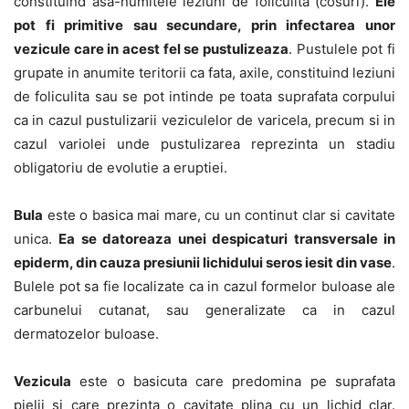
constituind asa-numitele leziuni de foliculita (cosuri).
Ele
pot fi primitive sau secundare, prin infectarea unor
vezicule care in acest fel se pustulizeaza
. Pustulele pot fi
grupate in anumite teritorii ca fata, axile, constituind leziuni
de foliculita sau se pot intinde pe toata suprafata corpului
ca in cazul pustulizarii veziculelor de varicela, precum si in
cazul variolei unde pustulizarea reprezinta un stadiu
obligatoriu de evolutie a eruptiei.
Bula
este o basica mai mare, cu un continut clar si cavitate
unica.
Ea se datoreaza unei despicaturi transversale in
epiderm, din cauza presiunii lichidului seros iesit din vase
.
Bulele pot sa fie localizate ca in cazul formelor buloase ale
carbunelui cutanat, sau generalizate ca in cazul
dermatozelor buloase.
Vezicula
este o basicuta care predomina pe suprafata
pielii si care prezinta o cavitate plina cu un lichid clar.