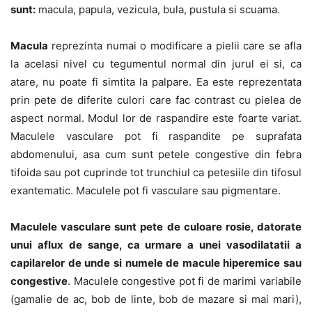
sunt:
macula, papula, vezicula, bula, pustula si scuama.
Macula
reprezinta numai o modificare a pielii care se afla
la acelasi nivel cu tegumentul normal din jurul ei si, ca
atare, nu poate fi simtita la palpare. Ea este reprezentata
prin pete de diferite culori care fac contrast cu pielea de
aspect normal. Modul lor de raspandire este foarte variat.
Maculele vasculare pot fi raspandite pe suprafata
abdomenului, asa cum sunt petele congestive din febra
tifoida sau pot cuprinde tot trunchiul ca petesiile din tifosul
exantematic. Maculele pot fi vasculare sau pigmentare.
Maculele vasculare sunt pete de culoare rosie, datorate
unui aflux de sange, ca urmare a unei vasodilatatii a
capilarelor de unde si numele de macule hiperemice sau
congestive
. Maculele congestive pot fi de marimi variabile
(gamalie de ac, bob de linte, bob de mazare si mai mari),