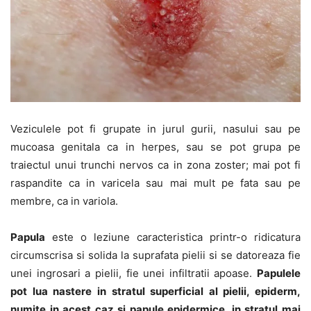
Veziculele pot fi grupate in jurul gurii, nasului sau pe
mucoasa genitala ca in herpes, sau se pot grupa pe
traiectul unui trunchi nervos ca in zona zoster; mai pot fi
raspandite ca in varicela sau mai mult pe fata sau pe
membre, ca in variola.
Papula
este o leziune caracteristica printr-o ridicatura
circumscrisa si solida la suprafata pielii si se datoreaza fie
unei ingrosari a pielii, fie unei infiltratii apoase.
Papulele
pot lua nastere in stratul superficial al pielii, epiderm,
numite in acest caz si papule epidermice, in stratul mai