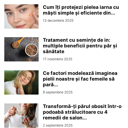
Cum îți protejezi pielea iarna cu
măști simple și eficiente din...
12 decembrie 2025
Tratament cu semințe de in:
multiple beneficii pentru păr și
sănătate
17 noiembrie 2025
Ce factori modelează imaginea
pielii noastre și fac femeile să
pară...
8 septembrie 2025
Transformă-ți părul obosit într-o
podoabă strălucitoare cu 4
remedii de salon...
2 septembrie 2025