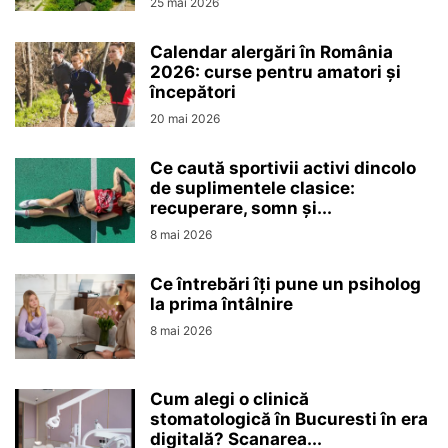
25 mai 2026
Calendar alergări în România
2026: curse pentru amatori și
începători
20 mai 2026
Ce caută sportivii activi dincolo
de suplimentele clasice:
recuperare, somn și...
8 mai 2026
Ce întrebări îți pune un psiholog
la prima întâlnire
8 mai 2026
Cum alegi o clinică
stomatologică în Bucuresti în era
digitală? Scanarea...