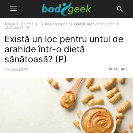
Acasă
Diverse
Există un loc pentru untul de arahide într-o dietă
sănătoasă? (P)
Există un loc pentru untul de
arahide într-o dietă
sănătoasă? (P)
68
0
20 iunie 2023